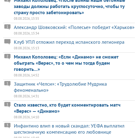
заводы должны работать круглосуточно, чтобы ту
страну просто забетонировать»
08.08.2026, 15:55
Александр Шовковский: «Полесье» победит «Харьков»
1
08.08.2026, 15:34
Клуб УПЛ отложил переход испанского легионера
08.08.2026, 15:13
Михаил Кополовец: «Если «Динамо» не сможет
2
обыграть «Верес», то о чем мы тогда будем
говорить...»
08.08.2026, 14:52
Защитник «Челси»: «Трудолюбие Мудрика
1
феноменально»
08.08.2026, 14:31
Стало известно, кто будет комментировать матч
1
«Верес» — «Динамо»
08.08.2026, 14:10
Инфантино влип в новый скандал: УЕФА выплатил
3
шестизначную компенсацию его любовнице
08.08.2026, 13:49