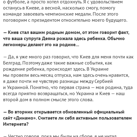
о футболе, а просто хотел отдохнуть. Я с удовольствием
останусь в Киеве, а весной, насколько смогу, помогу
команде завоевать чемпионские медали. После этого
поговорим с президентом относительно моего будущего.
— Киев стал вашим родным домом, от этом говорит факт,
что ваша супруга Деяна рожала здесь ребенка. Обычно
легионеры делают это на родине...
— Да, я уже много раз говорил, что Киев для меня почти как
Белград. Поэтому даже такие важные события, как
рождение ребенка, происходят здесь. В Украине
мы провели весь месяц отпуска, нам здесь очень нравится,
я даже почти не чувствую разницы между Сербией
и Украиной. Понятно, что первая страна — моя родина, туда
всегда приятно возвращаться, но Украина и Киев — наш
второй дом в полном смысле этого слова.
— Во вторник открывается обновленный официальный
сайт «Динамо». Считаете ли себя активным пользователем
Интернета?
— Честно говоря, пока мы были на сборе, я не читал