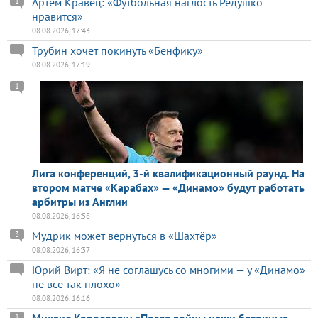
Артем Кравец: «Футбольная наглость Редушко
1
нравится»
08.08.2026, 17:43
Трубин хочет покинуть «Бенфику»
08.08.2026, 17:19
1
Лига конференций, 3-й квалификационный раунд. На
втором матче «Карабах» — «Динамо» будут работать
арбитры из Англии
08.08.2026, 16:58
Мудрик может вернуться в «Шахтёр»
3
08.08.2026, 16:37
Юрий Вирт: «Я не соглашусь со многими — у «Динамо»
не все так плохо»
08.08.2026, 16:16
Михаил Кополовец: «После войны наши бетонные
1