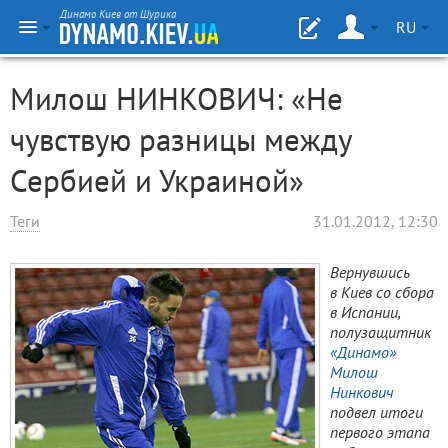
Динамо Киев от Шурика
RU
Милош НИНКОВИЧ: «Не
чувствую разницы между
Сербией и Украиной»
Теги
31.01.2012, 12:30
Вернувшись
в Киев со сбора
в Испании,
полузащитник
«Динамо»
Милош
Нинкович
подвел итоги
первого этапа