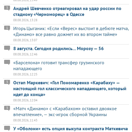
Андрей Шевченко отреагировал на удар россии по
3
стадиону «Черноморец» в Одессе
08.08.2026, 13:28
Игорь Цыганик: «Если «Верес» выстоит в дебюте матча,
1
«Динамо» все равно дожмет их во втором тайме»
08.08.2026, 13:07
8 августа. Сегодня родились... Морозу — 56
08.08.2026, 12:46
«Барселона» готовит трансфер грузинского
нападающего
08.08.2026, 12:25
Остап Маркевич: «Гол Пономаренко «Карабаху» —
3
настоящий гол классического нападающего, который
идет до конца»
08.08.2026, 12:04
«Матч «Динамо» с «Карабахом» оставил двоякое
3
впечатление», — экс-игрок сборной Украины
08.08.2026, 11:43
У «Оболони» есть опция выкупа контракта Маткевича