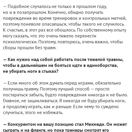
— Подобное случалось не только в прошлом году,
но и в позапрошлом. Конечно, обидно получать
повреждения во время тренировок и контрольных матчей,
поэтому поневоле опасаешься, чтобы такого не случилось.
К счастью, в этот раз все обошлось. По собственному опыту
могу сказать, что это очень тяжело перенести
психологически. Поэтому, повторюсь, очень важно, чтобы
сборы прошли без травм.
— Как нужно над собой работать после тяжелой травмы,
чтобы в дальнейшем не бояться идти в единоборства,
не убирать ноги в стыках?
— Если много об этом думать перед играми, обязательно
получишь травму. Поэтому лучший способ — просто
постараться забыть, будто повреждения никогда и не было.
Главное, не зацикливаться. Я никогда не буду убирать ноги,
а продолжу играть, как и раньше. Если чему-то суждено
случиться, этого не избежать.
— Конкурентом на вашу позицию стал Мехмеди. Он может
сыграть и на фланге, но пока тренеры смотрят его