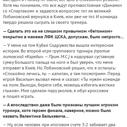
Хотя мы понимали, что все ждут противостояния «Динамо»
со «Спартаком» и задаются вопросом: тот ли великий
Лобановский вернулся в Киев, или уже не тот. И команда
твердо решила сыграть за своего тренера.
— Сделать это на не слишком привычном «бетонном»
покрытии в манеже ЛФК ЦСКА, допускаю, было непросто...
— У меня на том Кубке Содружества вышла интересная
история. Во второй игре группового турнира
(против
литовской «Кареды». — Прим. М.С.)
я надорвал суставную
сумку большого пальца на ноге и был уверен, что меня
отправят в Киев. Но Лобановский решил, что я останусь:
«Спокойно лечись, ты — капитан, а там посмотрим». Перед
игрой Васильич вызвал меня и сказал: «Ты нужен команде
на поле. Выходи, береги себя, можешь избегать жестких
стыков». Мне сделали пару уколов, я обул кроссовок
и пошел играть.
— А впоследствии даже были признаны лучшим игроком
турнира, хотя героем финала, наверное, можно было
назвать Валентина Белькевича...
— Ну, если человек при итоговом счете 3:2 забивает два