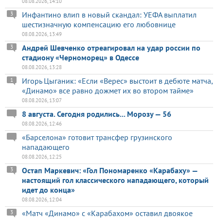
08.08.2026, 14:10
Инфантино влип в новый скандал: УЕФА выплатил
3
шестизначную компенсацию его любовнице
08.08.2026, 13:49
Андрей Шевченко отреагировал на удар россии по
3
стадиону «Черноморец» в Одессе
08.08.2026, 13:28
Игорь Цыганик: «Если «Верес» выстоит в дебюте матча,
1
«Динамо» все равно дожмет их во втором тайме»
08.08.2026, 13:07
8 августа. Сегодня родились... Морозу — 56
08.08.2026, 12:46
«Барселона» готовит трансфер грузинского
нападающего
08.08.2026, 12:25
Остап Маркевич: «Гол Пономаренко «Карабаху» —
3
настоящий гол классического нападающего, который
идет до конца»
08.08.2026, 12:04
«Матч «Динамо» с «Карабахом» оставил двоякое
3