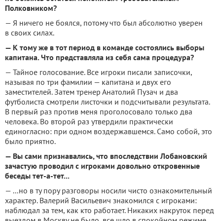
Полковником?
— Я ничего не боялся, потому что был абсолютно уверен
в своих силах.
— К тому же в тот период в команде состоялись выборы
капитана. Что представляла из себя сама процедура?
— Тайное голосование. Все игроки писали записочки,
называя по три фамилии — капитана и двух его
заместителей. Затем тренер Анатолий Пузач и два
футболиста смотрели листочки и подсчитывали результата.
В первый раз против меня проголосовало только два
человека. Во второй раз утвердили практически
единогласно: при одном воздержавшемся. Само собой, это
было приятно.
— Вы сами признавались, что впоследствии Лобановский
зачастую проводил с игроками довольно откровенные
беседы тет-а-тет...
— ...но в ту пору разговоры носили чисто ознакомительный
характер. Валерий Васильевич знакомился с игроками:
наблюдал за тем, как кто работает. Никаких накруток перед
выездом в Москву не было, все шло в спокойном режиме.