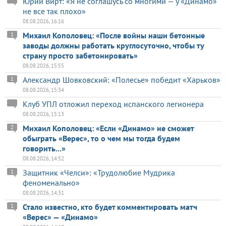
Юрий Вирт: «Я не соглашусь со многими — у «Динамо»
не все так плохо»
08.08.2026, 16:16
Михаил Кополовец: «После войны наши бетонные
1
заводы должны работать круглосуточно, чтобы ту
страну просто забетонировать»
08.08.2026, 15:55
Александр Шовковский: «Полесье» победит «Харьков»
1
08.08.2026, 15:34
Клуб УПЛ отложил переход испанского легионера
08.08.2026, 15:13
Михаил Кополовец: «Если «Динамо» не сможет
2
обыграть «Верес», то о чем мы тогда будем
говорить...»
08.08.2026, 14:52
Защитник «Челси»: «Трудолюбие Мудрика
1
феноменально»
08.08.2026, 14:31
Стало известно, кто будет комментировать матч
1
«Верес» — «Динамо»