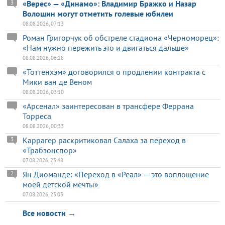
«Верес» — «Динамо»: Владимир Бражко и Назар
3
Волошин могут отметить голевые юбилеи
08.08.2026, 07:13
Роман Григорчук об обстреле стадиона «Черноморец»:
«Нам нужно пережить это и двигаться дальше»
08.08.2026, 06:28
«Тоттенхэм» договорился о продлении контракта с
Мики ван де Веном
08.08.2026, 03:10
«Арсенал» заинтересован в трансфере Феррана
Торреса
08.08.2026, 00:33
Каррагер раскритиковал Салаха за переход в
3
«Трабзонспор»
07.08.2026, 23:48
Ян Диоманде: «Переход в «Реал» — это воплощение
2
моей детской мечты»
07.08.2026, 23:03
Все новости →