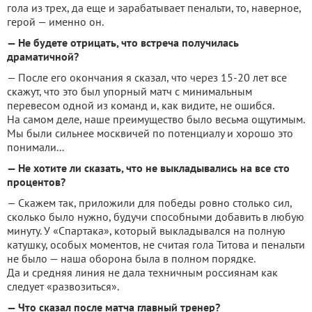
гола из трех, да еще и зарабатывает пенальти, то, наверное,
герой — именно он.
— Не будете отрицать, что встреча получилась
драматичной?
— После его окончания я сказал, что через 15-20 лет все
скажут, что это был упорный матч с минимальным
перевесом одной из команд и, как видите, не ошибся.
На самом деле, наше преимущество было весьма ощутимым.
Мы были сильнее москвичей по потенциалу и хорошо это
понимали...
— Не хотите ли сказать, что не выкладывались на все сто
процентов?
— Скажем так, приложили для победы ровно столько сил,
сколько было нужно, будучи способными добавить в любую
минуту. У «Спартака», который выкладывался на полную
катушку, особых моментов, не считая гола Титова и пенальти
не было — наша оборона была в полном порядке.
Да и средняя линия не дала техничным россиянам как
следует «развозиться».
— Что сказал после матча главный тренер?