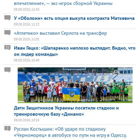
впечатление», — экс-игрок сборной Украины
08.08.2026, 11:43
У «Оболони» есть опция выкупа контракта Маткевича
08.08.2026, 11:22
«Атлетико» выставил Серлота на трансфер
08.08.2026, 11:01
Иван Гецко: «Шапаренко неплохо выглядит. Видно, что
22
он лидер команды»
08.08.2026, 10:40
Дети Защитников Украины посетили стадион и
тренировочную базу «Динамо»
08.08.2026, 10:18
Руслан Костышин: «Об ударе по стадиону
2
«Черноморец» в автобусе по пути на игру в Одессу.