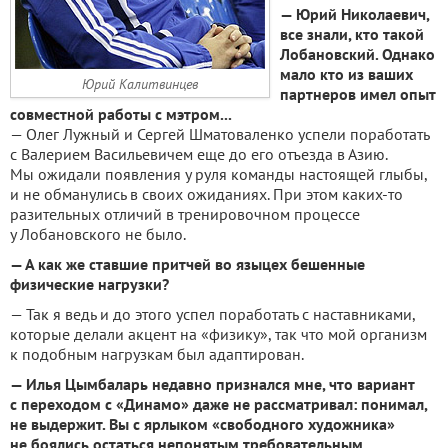
— Юрий Николаевич,
все знали, кто такой
Лобановский. Однако
мало кто из ваших
Юрий Калитвинцев
партнеров имел опыт
совместной работы с мэтром...
— Олег Лужный и Сергей Шматоваленко успели поработать
с Валерием Васильевичем еще до его отъезда в Азию.
Мы ожидали появления у руля команды настоящей глыбы,
и не обманулись в своих ожиданиях. При этом каких-то
разительных отличий в тренировочном процессе
у Лобановского не было.
— А как же ставшие притчей во языцех бешенные
физические нагрузки?
— Так я ведь и до этого успел поработать с наставниками,
которые делали акцент на «физику», так что мой организм
к подобным нагрузкам был адаптирован.
— Илья Цымбаларь недавно признался мне, что вариант
с переходом с «Динамо» даже не рассматривал: понимал,
не выдержит. Вы с ярлыком «свободного художника»
не боялись остаться непонятым требовательным