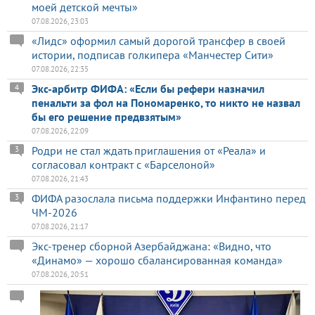
моей детской мечты»
07.08.2026, 23:03
«Лидс» оформил самый дорогой трансфер в своей
истории, подписав голкипера «Манчестер Сити»
07.08.2026, 22:35
Экс-арбитр ФИФА: «Если бы рефери назначил
4
пенальти за фол на Пономаренко, то никто не назвал
бы его решение предвзятым»
07.08.2026, 22:09
Родри не стал ждать приглашения от «Реала» и
3
согласовал контракт с «Барселоной»
07.08.2026, 21:43
ФИФА разослала письма поддержки Инфантино перед
3
ЧМ-2026
07.08.2026, 21:17
Экс-тренер сборной Азербайджана: «Видно, что
«Динамо» — хорошо сбалансированная команда»
07.08.2026, 20:51