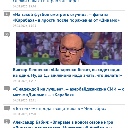
сделки Салаха в «Трабзонспоре»
07.08.2026, 13:44
«На такой футбол смотреть скучно», — фанаты
8
«Карабаха» в ярости после поражения от «Динамо»
07.08.2026, 13:23
30
Виктор Леоненко: «Шапаренко бежит, выходит один
на один. Ну, за 1,5 миллиона надо знать, что делать!»
07.08.2026, 13:02
«С надеждой на лучшее», — азербайджанские СМИ — о
матче «Динамо» — «Карабах»
07.08.2026, 12:41
«Тоттенхэм» продал защитника в «Мидлсбро»
07.08.2026, 12:20
Александр Бабич: «Впервые в новом сезоне игра
2
«Динамо» понравилась. Интересный футбол мы