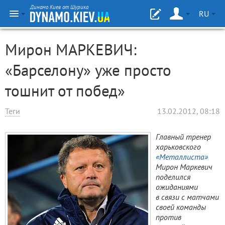
Динамо Киев от Шурика
RU
Мирон МАРКЕВИЧ:
«Барселону» уже просто
тошнит от побед»
Теги
13.02.2012, 08:18
Главный тренер
харьковского
«Металлиста»
Мирон Маркевич
поделился
ожиданиями
в связи с матчами
своей команды
против