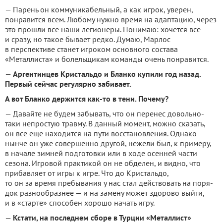
— Парень он коммуникабель­ный, а как игрок, уверен,
понра­вится всем. Любому нужно время на адаптацию, через
это прошли все наши легионеры. Понимаю: хочется все
и сразу, но такое бывает редко. Думаю, Марлос
в перспективе станет игроком основного состава
«Металлиста» и болельщикам команды очень понравится.
—
Аргентинцев Кристальдо и Бланко купили год назад.
Пер­вый сейчас регулярно забивает.
А вот Бланко держится как-то в тени. Почему?
— Давайте не будем забывать, что он перенес довольно-
таки непростую травму. В данный момент, можно сказать,
он все еще находится на пути восста­новления. Однако
нынче он уже совершенно другой, нежели был, к примеру,
в начале зимней под­готовки или в ходе осенней части
сезона. Игровой практикой он не обделен, и видно, что
прибавляет от игры к игре. Что до Кристаль­до,
то он за время пребывания у нас стал действовать на поря­
док разнообразнее — и на замену может здорово выйти,
и в «стар­те» способен хорошо начать игру.
—
Кстати, на последнем сборе в Турции «Металлист»