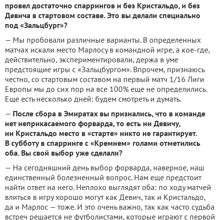
провел достаточно спаррингов и без Кри­стальдо, и без
Девича в стартовом составе. Это вы делали специаль­но
под «Зальцбург»?
— Мы пробовали различные варианты. В определенных
мат­чах искали место Марлосу в командной игре, а кое-где,
дей­ствительно, экспериментиро­вали, держа в уме
предстоящие игры с «Зальцбургом». Впрочем, признаюсь
честно, со стартовым составом на первый матч 1/16 Лиги
Европы мы до сих пор на все 100% еще не определились.
Еще есть несколько дней: будем смотреть и думать.
—
После сбора в Эмиратах вы признались, что в команде
нет неприкасаемого форварда, то есть ни Девичу,
ни Кристальдо место в «старте» никто не гарантирует.
В субботу в спарринге с «Кремнем» голами отметились
оба. Вы свой выбор уже сделали?
— На сегодняшний день выбор форварда, наверное, наш
един­ственный болезненный вопрос. Нам еще предстоит
найти ответ на него. Неплохо выглядят оба: по ходу матчей
влиться в игру хорошо могут как Девич, так и Кристаль­до,
да и Марлос — тоже. И это очень важно, так как часто судьба
встреч решается не футболистами, которые играют с первой