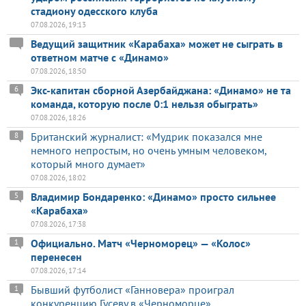
стадиону одесского клуба
07.08.2026, 19:13
Ведущий защитник «Карабаха» может не сыграть в
ответном матче с «Динамо»
07.08.2026, 18:50
Экс-капитан сборной Азербайджана: «Динамо» не та
6
команда, которую после 0:1 нельзя обыграть»
07.08.2026, 18:26
Британский журналист: «Мудрик показался мне
8
немного непростым, но очень умным человеком,
который много думает»
07.08.2026, 18:02
Владимир Бондаренко: «Динамо» просто сильнее
5
«Карабаха»
07.08.2026, 17:38
Официально. Матч «Черноморец» — «Колос»
1
перенесен
07.08.2026, 17:14
Бывший футболист «Ганновера» проиграл
1
конкуренцию Гусеву в «Черноморце»