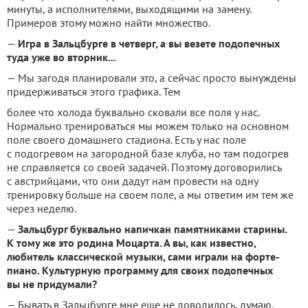
минуты, а исполнителями, выходящими на замену.
Примеров этому можно найти множество.
—
Игра в Зальцбурге в четверг, а вы везете подопечных
туда уже во вторник...
— Мы загодя планировали это, а сейчас просто вынуждены
при­держиваться этого графика. Тем
более что холода буквально ско­вали все поля у нас.
Нормально тренироваться мы можем только на основном
поле своего домаш­него стадиона. Есть у нас поле
с подогревом на загородной базе клуба, но там подогрев
не справ­ляется со своей задачей. Поэтому договорились
с австрийцами, что они дадут нам провести на одну
тренировку больше на своем поле, а мы ответим им тем же
через неделю.
—
Зальцбург буквально напич­кан памятниками старины.
К тому же это родина Моцарта. А вы, как известно,
любитель классической музыки, сами играли на форте­
пиано. Культурную программу для своих подопечных
вы не приду­мали?
— Бывать в Зальцбурге мне еще не доводилось, думаю,