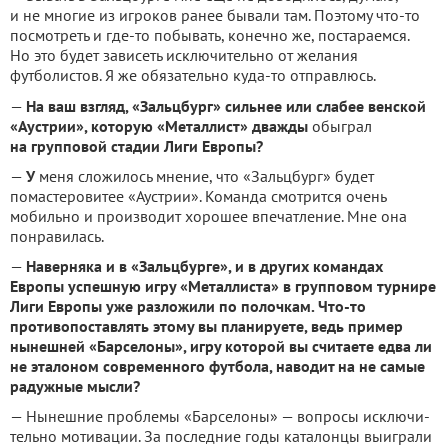
и не многие из игроков ранее бывали там. Поэтому что-то
посмотреть и где-то побывать, конечно же, постараемся.
Но это будет зави­сеть исключительно от желания
футболистов. Я же обязательно куда-то отправлюсь.
—
На ваш взгляд, «Зальцбург» сильнее или слабее венской
«Аустрии», которую «Металлист» дважды
обыграл
на групповой ста­дии Лиги Европы?
—
У
меня сложилось мнение, что «Зальцбург» будет
помастеровитее «Аустрии». Команда смотрится очень
мобильно и производит хорошее впечатле­ние. Мне она
понравилась.
—
Наверняка и в «Зальцбур­ге», и в других командах
Европы успешную игру «Металлиста» в групповом турнире
Лиги Европы уже разложили по полочкам. Что-то
противопоставлять этому вы планируете, ведь пример
нынеш­ней «Барселоны», игру которой вы считаете едва ли
не эталоном современного футбола, наводит на не самые
радужные мысли?
— Нынешние проблемы «Бар­селоны» — вопросы исключи­
тельно мотивации. За послед­ние годы каталонцы выиграли