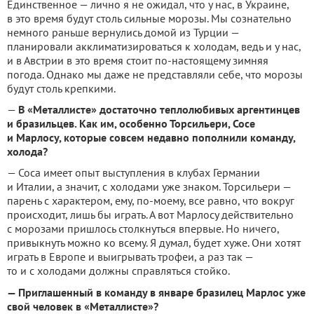
Единственное — лично я не ожидал, что у нас, в Украине,
в это время будут столь сильные морозы. Мы сознатель­но
немного раньше вернулись домой из Турции —
планировали акклиматизироваться к холодам, ведь и у нас,
и в Австрии в это время стоит по-настоящему зимняя
погода. Однако мы даже не представляли себе, что морозы
будут столь крепкими.
—
В «Металлисте» достаточно теплолюбивых аргентинцев
и бра­зильцев. Как им, особенно Торсильери, Сосе
и Марлосу, которые совсем недавно пополнили коман­ду,
холода?
— Coca имеет опыт выступле­ния в клубах Германии
и Италии, а значит, с холодами уже знаком. Торсильери —
парень с характе­ром, ему, по-моему, все равно, что вокруг
происходит, лишь бы играть. А вот Марлосу действи­тельно
с морозами пришлось столкнуться впервые. Но ниче­го,
привыкнуть можно ко всему. Я думал, будет хуже. Они хотят
играть в Европе и выигрывать трофеи, а раз так —
то и с холода­ми должны справляться стойко.
— Приглашенный в команду в январе бразилец Марлос уже
свой человек в «Металлисте»?