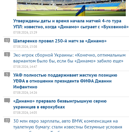
Утверждены даты и время начала матчей 4-го тура
УПЛ: известно, когда «Динамо» сыграет с «Буковиной»
07.08.2026, 15:29
Шапаренко провел 250-й матч за «Динамо»
12
07.08.2026, 15:08
Экс-игрок сборной Украины: «Конечно, оптимальным
1
вариантом было бы, если бы «Динамо» забило еще»
07.08.2026, 14:47
УАФ полностью поддерживает жесткую позицию
5
УЕФА в отношении президента ФИФА Джанни
Инфантино
07.08.2026, 14:26
«Динамо» прервало безвыигрышную серию
украинцев в еврокубках
07.08.2026, 14:05
30 млн евро зарплаты, авто BMW, компенсация на
22
туалетную бумагу: стали известны безумные условия