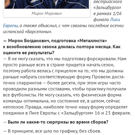
австрийского
«Зальцбурга»
в рамках 1/16
Мирон Маркевич
финала
Лиги
Европы
, а также объяснил, с чем связаны последние осечки
испанской «Барселоны».
—
Мирон Богданович, подготов­ка «Металлиста»
к возобновлению сезона длилась полтора месяца. Как
оцените ее результаты?
— Я не могу сказать, что мы подготовку форсировали. Нам
просто раньше всех в стране при­дется начать сезон,
поэтому рабо­та велась с прицелом на то, что мы должны
раньше набрать соответ­ствующую форму. Провели доста­
точно спаррингов — более десяти, при этом игры часто
проводили разными составами, чтобы прак­тику получали
все футболисты. Не могу сказать, что физическая форма
команды оптимальна, но состояние ее, в целом, сейчас
неплохое. Правда, наиболее точно нашу форму определят
поединки в Лиге Европы с «Зальцбургом» 16 и 23 февраля.
—
Были ли какие-то сюрпризы во время сборов?
— В принципе, все шло по гра­фику, без сбоев.