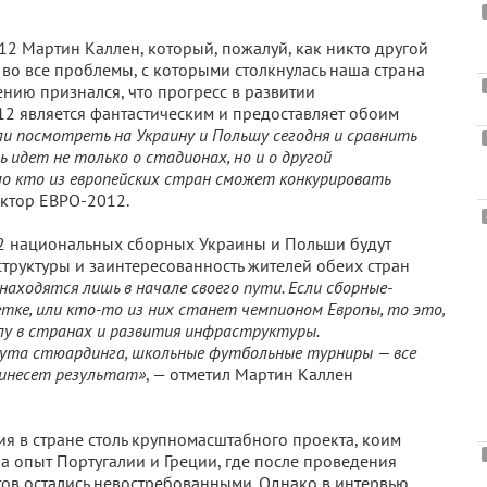
2 Мартин Каллен, который, пожалуй, как никто другой
во все проблемы, с которыми столкнулась наша страна
ению признался, что прогресс в развитии
2 является фантастическим и предоставляет обоим
ли посмотреть на Украину и Польшу сегодня и сравнить
ь идет не только о стадионах, но и о другой
о кто из европейских стран сможет конкурировать
ектор ЕВРО-2012.
012 национальных сборных Украины и Польши будут
труктуры и заинтересованность жителей обеих стран
находятся лишь в начале своего пути. Если сборные-
тке, или кто-то из них станет чемпионом Европы, то это,
лу в странах и развития инфраструктуры.
ута стюардинга, школьные футбольные турниры — все
ринесет результат»
, — отметил Мартин Каллен
я в стране столь крупномасштабного проекта, коим
а опыт Португалии и Греции, где после проведения
в остались невостребованными. Однако в интервью