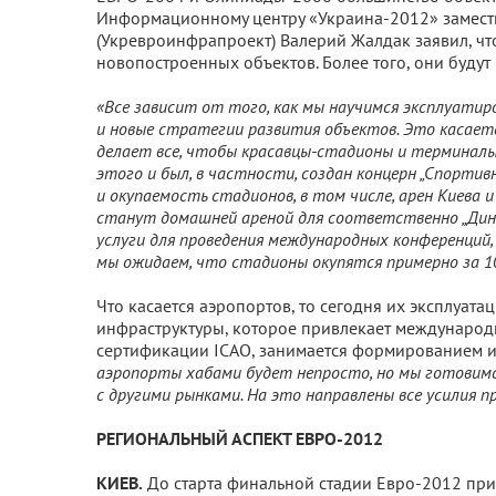
Информационному центру «Украина-2012» замести
(Укревроинфрапроект) Валерий Жалдак заявил, чт
новопостроенных объектов. Более того, они будут
«Все зависит от того, как мы научимся эксплуати
и новые стратегии развития объектов. Это касаетс
делает все, чтобы красавцы-стадионы и терминалы
этого и был, в частности, создан концерн „Спорти
и окупаемость стадионов, в том числе, арен Киева и 
станут домашней ареной для соответственно „Дина
услуги для проведения международных конференций,
мы ожидаем, что стадионы окупятся примерно за 1
Что касается аэропортов, то сегодня их эксплуат
инфраструктуры, которое привлекает междунаро
сертификации ICAO, занимается формированием и
аэропорты хабами будет непросто, но мы готовимс
с другими рынками. На это направлены все усилия 
РЕГИОНАЛЬНЫЙ АСПЕКТ ЕВРО-2012
КИЕВ.
До старта финальной стадии Евро-2012 пр