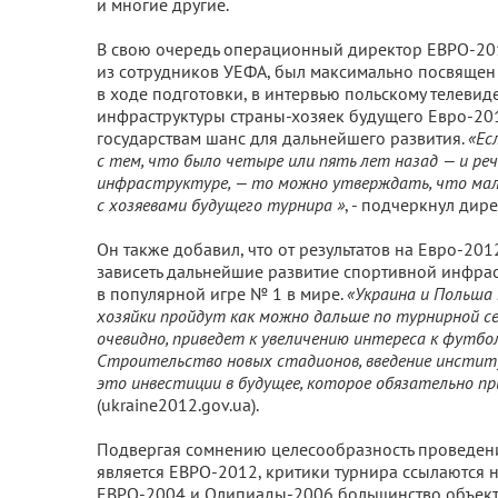
и многие другие.
В свою очередь операционный директор ЕВРО-201
из сотрудников УЕФА, был максимально посвящен 
в ходе подготовки, в интервью польскому телевид
инфраструктуры страны-хозяек будущего Евро-201
государствам шанс для дальнейшего развития.
«Ес
с тем, что было четыре или пять лет назад — и реч
инфраструктуре, — то можно утверждать, что мал
с хозяевами будущего турнира »
, - подчеркнул дир
Он также добавил, что от результатов на Евро-2
зависеть дальнейшие развитие спортивной инфрас
в популярной игре № 1 в мире.
«Украина и Польша 
хозяйки пройдут как можно дальше по турнирной се
очевидно, приведет к увеличению интереса к футбо
Строительство новых стадионов, введение инстит
это инвестиции в будущее, которое обязательно п
(ukraine2012.gov.ua).
Подвергая сомнению целесообразность проведени
является ЕВРО-2012, критики турнира ссылаются н
ЕВРО-2004 и Олипиады-2006 большинство объекто