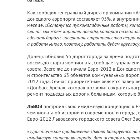
багажа.
Как сообщил генеральный директор компании «Аль
донецкого аэропорта составляет 95%, а внутренни
месяце.
«Останутся пусконаладочные работы, кото
Сейчас мы ждем хорошей погоды, которая позволил
сделать дороги, завершить строительство перрона,
а работы много, поэтому, работать будем круглосу
Донецк обновил 55 дорог города за время подгот
восемь до старта чемпионата, сообщает управлен
совета. Всего же до начала Евро-2012 в Донецке
и строительство 63 объектов коммунальных дорог.
2012 года. Сейчас приоритетным является заверш
«Донбасс Арена», которая позволит сократить наг
ремонт подъездных дорог к больницам, которые буд
ЛЬВОВ
построил свою имиджевую концепцию к Евр
чемпионата об истории и современности города, 
Евро-2012 Львовского городского совета Олег За
«Туристическое
продвижение Львова базируется на
имиджевую концепцию города. Это история и архите