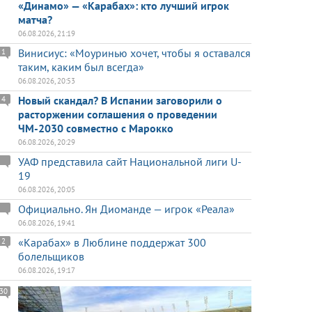
«Динамо» — «Карабах»: кто лучший игрок
матча?
06.08.2026, 21:19
Винисиус: «Моуринью хочет, чтобы я оставался
1
таким, каким был всегда»
06.08.2026, 20:53
Новый скандал? В Испании заговорили о
4
расторжении соглашения о проведении
ЧМ-2030 совместно с Марокко
06.08.2026, 20:29
УАФ представила сайт Национальной лиги U-
19
06.08.2026, 20:05
Официально. Ян Диоманде — игрок «Реала»
06.08.2026, 19:41
«Карабах» в Люблине поддержат 300
2
болельщиков
06.08.2026, 19:17
30