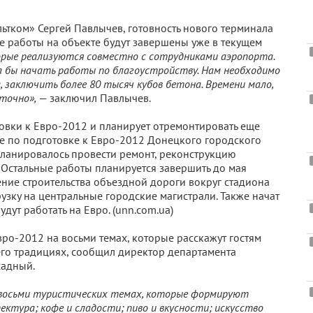
тком» Сергей Павлычев, готовность нового терминала
е работы на объекте будут завершены уже в текущем
рые реализуются совместно с сотрудниками аэропорта.
а бы начать работы по благоустройству. Нам необходимо
 заключить более 80 тысяч кубов бетона. Времени мало,
точно»,
— заключил Павлычев.
овки к Евро-2012 и планирует отремонтировать еще
ие по подготовке к Евро-2012 Донецкого городского
 планировалось провести ремонт, реконструкцию
 Остальные работы планируется завершить до мая
ение строительства объездной дороги вокруг стадиона
рузку на центральные городские магистрали. Также начат
ут работать на Евро. (unn.com.ua)
о-2012 на восьми темах, которые расскажут гостям
его традициях, сообщил директор департамента
садный.
 восьми туристических темах, которые формируют
ктура; кофе и сладости; пиво и вкусности; искусство