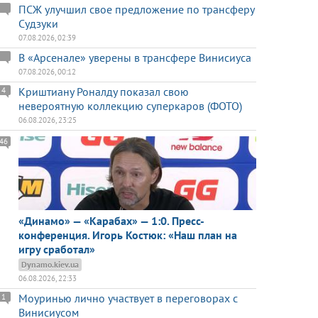
ПСЖ улучшил свое предложение по трансферу
Судзуки
07.08.2026, 02:39
В «Арсенале» уверены в трансфере Винисиуса
07.08.2026, 00:12
Криштиану Роналду показал свою
4
невероятную коллекцию суперкаров (ФОТО)
06.08.2026, 23:25
46
«Динамо» — «Карабах» — 1:0. Пресс-
конференция. Игорь Костюк: «Наш план на
игру сработал»
Dynamo.kiev.ua
06.08.2026, 22:33
Моуринью лично участвует в переговорах с
1
Винисиусом