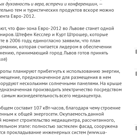
х духовность и вера, встречи и конференции»,
—
ельно тем и туристических продуктов вскоре можно
мента Евро-2012.
ют, что фан-зона Евро-2012 во Львове станет одной
рниров. Штефен Кесслер и Курт Штрошер, которые
 в 2006 году, единогласно заявили, что план
ермании, которая считается лидером в обеспечении
 мнению, принимающий город Львов готов принять
.ua)
вропы планируют прибегнуть к использованию энергии,
помещение, предназначенное для размещения в нем
борудуют несколькими солнечными панелями. На крыше
едназначенная производить электричество посредством
м самым жизнедеятельность всего медиацентра.
бщем составит 107 кВт-часов, благодаря чему строение
ченным к общей энергосети. Окупаемость данной
й момент строительство медиацентра, рассчитанного,
ительном этапе: полностью застеклен фасад, сооружена
ется прокладывание инженерных систем (www.ua-