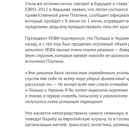
Столь же оптимистично смотрит в будущее и глав
ЕВРО-2012 в Варшаве заявил, что летом состоится
приветственной речи Платини, сообщает официаль
который пройдет с 8 июня по 1 июля, оправдает вс
пределами, ведь ему предшествовало пять лет кро
Президент УЕФА подчеркнул, что Польша и Украин
назад, и с тех пор был проделан огромный объем
комитет УЕФА принял очень смелое решение — дове
двум странам, которые прежде никогда не органи
вспомнил Платини.
«Это решение было полностью оправданным, учитыв
спустя два года по всему миру ударил финансовый 
рассказал он. —
Но вскоре всем нам стало очевидно
в Польшу и Украину. Я бы хотел выразить огромную
а также, в первую очередь, польскому и украинском
получится очень успешным турниром».
Что касается непосредственно самого семинара, в
поведут борьбу за европейскую корону, то в стол
организация матчей, транспорт, логистика, размещ