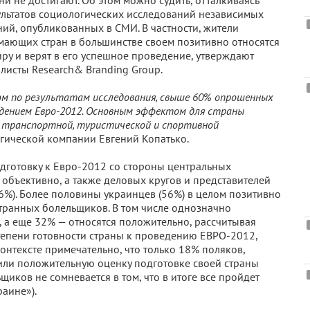
ни не достигают. Об этом можно судить, отталкиваясь
ультатов социологических исследований независимых
ий, опубликованных в СМИ. В частности, жители
ающих стран в большинстве своем позитивно относятся
иру и верят в его успешное проведение, утверждают
листы Research& Branding Group.
ом по результатам исследования, свыше 60% опрошенных
дением Евро-2012. Основным эффектом для страны
е транспортной, туристической и спортивной
гической компании Евгений Копатько.
дготовку к Евро-2012 со стороны центральных
 объективно, а также деловых кругов и представителей
6%). Более половины украинцев (56%) в целом позитивно
странных болельщиков. В том числе однозначно
 а еще 32% — относятся положительно, рассчитывая
степени готовности страны к проведению ЕВРО-2012,
онтексте примечательно, что только 18% поляков,
вили положительную оценку подготовке своей страны
иков не сомневается в том, что в итоге все пройдет
аине»).