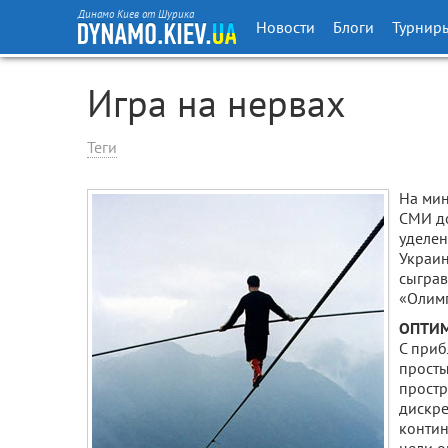
Динамо Киев от Шурика
Новости
Блоги
Турнир
Игра на нервах
Теги
На мин
СМИ д
уделен
Украин
сыграв
«Олим
ОПТИМ
С приб
просты
простр
дискре
контин