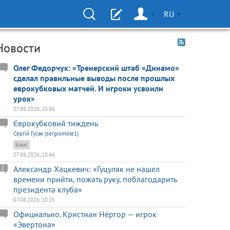
RU
Новости
Олег Федорчук: «Тренерский штаб «Динамо»
сделал правильные выводы после прошлых
еврокубковых матчей. И игроки усвоили
урок»
07.08.2026, 10:56
Єврокубковий тиждень
Сергій Гусак (sergiomole1)
Блог
07.08.2026, 10:46
Александр Хацкевич: «Гуцуляк не нашел
2
времени прийти, пожать руку, поблагодарить
президента клуба»
07.08.2026, 10:35
Официально. Кристиан Нёргор — игрок
«Эвертона»