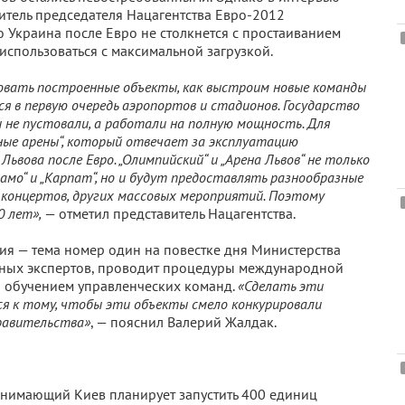
тель председателя Нацагентства Евро-2012
о Украина после Евро не столкнется с простаиванием
 использоваться с максимальной загрузкой.
ровать построенные объекты, как выстроим новые команды
я в первую очередь аэропортов и стадионов. Государство
 не пустовали, а работали на полную мощность. Для
вные арены“, который отвечает за эксплуатацию
Львова после Евро. „Олимпийский“ и „Арена Львов“ не только
мо“ и „Карпат“, но и будут предоставлять разнообразные
 концертов, других массовых мероприятий. Поэтому
0 лет»,
— отметил представитель Нацагентства.
ация — тема номер один на повестке дня Министерства
дных экспертов, проводит процедуры международной
 обучением управленческих команд.
«Сделать эти
я к тому, чтобы эти объекты смело конкурировали
правительства»
, — пояснил Валерий Жалдак.
инимающий Киев планирует запустить 400 единиц