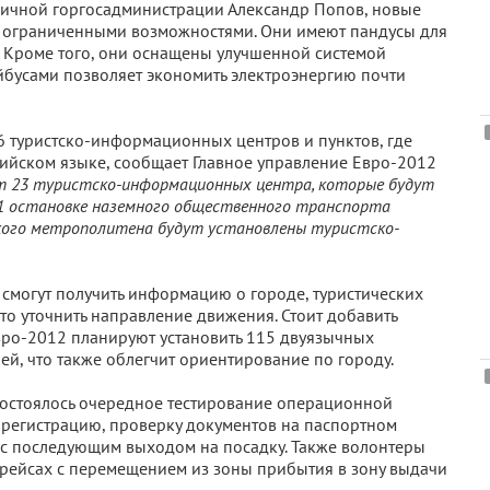
оличной горгосадминистрации Александр Попов, новые
с ограниченными возможностями. Они имеют пандусы для
. Кроме того, они оснащены улучшенной системой
йбусами позволяет экономить электроэнергию почти
76 туристско-информационных центров и пунктов, где
лийском языке, сообщает Главное управление Евро-2012
 23 туристско-информационных центра, которые будут
41 остановке наземного общественного транспорта
ского метрополитена будут установлены туристско-
ы смогут получить информацию о городе, туристических
сто уточнить направление движения. Стоит добавить
Евро-2012 планируют установить 115 двуязычных
й, что также облегчит ориентирование по городу.
остоялось очередное тестирование операционной
 регистрацию, проверку документов на паспортном
 с последующим выходом на посадку. Также волонтеры
рейсах с перемещением из зоны прибытия в зону выдачи