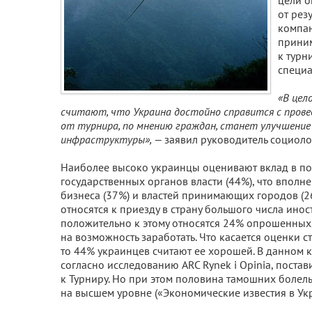
цели о
от рез
компан
приним
к турн
специа
«В цел
считают, что Украина достойно справится с прове
от турнира, по мнению граждан, станет улучшени
инфраструктуры», —
заявил руководитель социоло
Наиболее высоко украинцы оценивают вклад в по
государственных органов власти (44%), что вполне
бизнеса (37%) и властей принимающих городов (2
относятся к приезду в страну большого числа ино
положительно к этому относятся 24% опрошенных,
на возможность заработать. Что касается оценки 
то 44% украинцев считают ее хорошей. В данном к
согласно исследованию ARC Rynek i Opinia, поста
к Турниру. Но при этом половина тамошних болельщ
на высшем уровне («Экономические известия в Укр