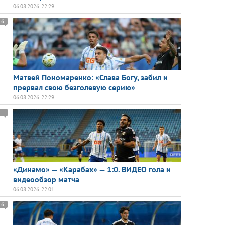
06.08.2026, 22:29
6
Матвей Пономаренко: «Слава Богу, забил и
прервал свою безголевую серию»
06.08.2026, 22:29
«Динамо» — «Карабах» — 1:0. ВИДЕО гола и
видеообзор матча
06.08.2026, 22:01
6