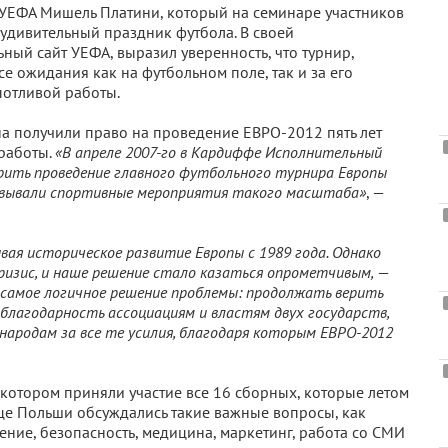
а УЕФА Мишель Платини, который на семинаре участников
 удивительный праздник футбола. В своей
ный сайт УЕФА, выразил уверенность, что турнир,
е ожидания как на футбольном поле, так и за его
потливой работы.
а получили право на проведение ЕВРО-2012 пять лет
 работы.
«В апреле 2007-го в Кардиффе Исполнительный
рить проведение главного футбольного турнира Европы
зовывали спортивные мероприятия такого масштаба»
, —
ая историческое развитие Европы с 1989 года. Однако
кризис, и наше решение стало казаться опрометчивым,
—
 самое логичное решение проблемы: продолжать верить
 благодарность ассоциациям и властям двух государств,
у народам за все те усилия, благодаря которым ЕВРО-2012
 котором приняли участие все 16 сборных, которые летом
ице Польши обсуждались такие важные вопросы, как
ение, безопасность, медицина, маркетинг, работа со СМИ