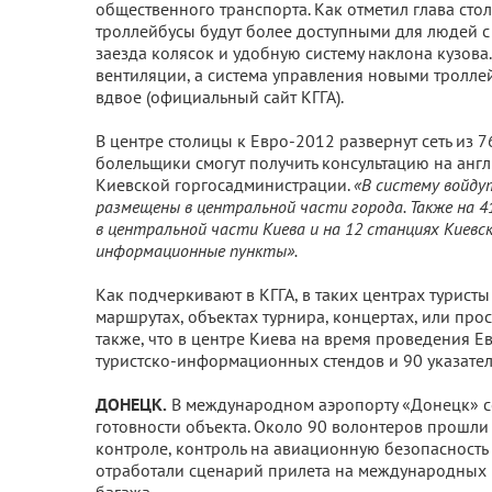
общественного транспорта. Как отметил глава ст
троллейбусы будут более доступными для людей 
заезда колясок и удобную систему наклона кузова
вентиляции, а система управления новыми тролле
вдвое (официальный сайт КГГА).
В центре столицы к Евро-2012 развернут сеть из 
болельщики смогут получить консультацию на анг
Киевской горгосадминистрации.
«В систему
войдут
размещены в центральной части города. Также на 
в центральной части Киева и на 12 станциях Киев
информационные пункты».
Как подчеркивают в КГГА, в таких центрах турист
маршрутах, объектах турнира, концертах, или про
также, что в центре Киева на время проведения 
туристско-информационных стендов и 90 указателе
ДОНЕЦК.
В международном аэропорту «Донецк» с
готовности объекта. Около 90 волонтеров прошли
контроле, контроль на авиационную безопасность
отработали сценарий прилета на международных 