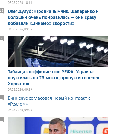
07.08.2026, 10:14
Олег Дулуб: «Тройка Тымчик, Шапаренко и
18
Волошин очень понравилась — они сразу
добавили «Динамо» скорости»
07.08.2026, 09:53
2
Таблица коэффициентов УЕФА: Украина
опустилась на 23 место, пропустив вперед
Хорватию
07.08.2026, 09:29
Винисиус согласовал новый контракт с
«Реалом»
07.08.2026, 09:05