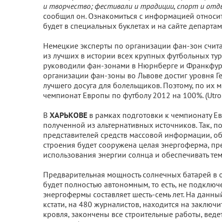
и творчество; фестивали и традиции, спорт и отды
сообщил он. Ознакомиться с информацией относит
будет в специальных буклетах и на сайте департа
Немецкие эксперты по организации фан-зон счита
из лучших в истории всех крупных футбольных ту
руководили фан-зонами в Нюрнберге и Франкфурте
организации фан-зоны во Львове достиг уровня Г
лучшего досуга для болельщиков. Поэтому, по их
чемпионат Европы по футболу 2012 на 100%. (Utro
В
ХАРЬКОВЕ
в рамках подготовки к чемпионату Е
полученной из альтернативных источников. Так, 
представителей средств массовой информации, о
строения будет сооружена целая энергоферма, пр
использования энергии солнца и обеспечивать те
Предварительная мощность солнечных батарей в о
будет полностью автономным, то есть, не подклю
энергофермы составляет шесть-семь лет. На данны
кстати, на 480 журналистов, находится на заключ
кровля, закончены все строительные работы, вед