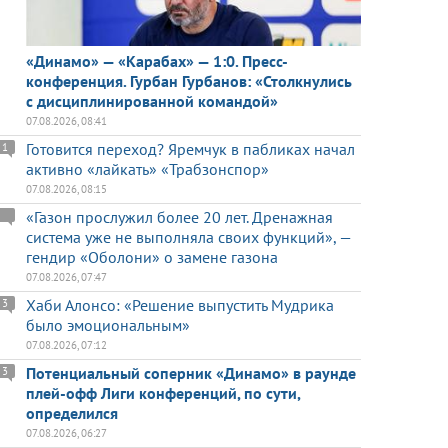
«Динамо» — «Карабах» — 1:0. Пресс-
конференция. Гурбан Гурбанов: «Столкнулись
с дисциплинированной командой»
07.08.2026, 08:41
Готовится переход? Яремчук в пабликах начал
1
активно «лайкать» «Трабзонспор»
07.08.2026, 08:15
«Газон прослужил более 20 лет. Дренажная
система уже не выполняла своих функций», —
гендир «Оболони» о замене газона
07.08.2026, 07:47
Хаби Алонсо: «Решение выпустить Мудрика
3
было эмоциональным»
07.08.2026, 07:12
Потенциальный соперник «Динамо» в раунде
3
плей-офф Лиги конференций, по сути,
определился
07.08.2026, 06:27