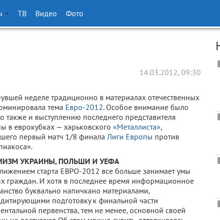
ы
ТВ
Видео
Фото
14.03.2012, 09:30
увшей неделе традиционно в материалах отечественных
оминировала тема
Евро-2012
. Особое внимание было
о также и выступлению последнего представителя
ы в еврокубках — харьковского
«Металлиста»
,
шего первый матч 1/8 финала
Лиги Европы
против
пиакоса».
ИЗМ УКРАИНЫ, ПОЛЬШИ И УЕФА
лижением старта ЕВРО-2012 все больше занимает умы
х граждан. И хотя в последнее время информационное
анство буквально напичкано материалами,
дитирующими подготовку к финальной части
ентальной первенства, тем не менее, основной своей