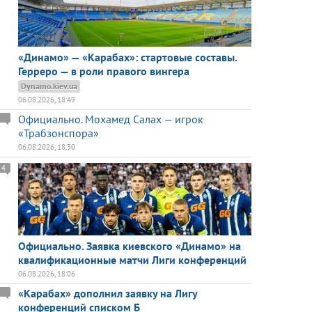
«Динамо» — «Карабах»: стартовые составы.
Герреро — в роли правого вингера
Dynamo.kiev.ua
06.08.2026, 18:49
Официально. Мохамед Салах — игрок
«Трабзонспора»
06.08.2026, 18:30
4
Официально. Заявка киевского «Динамо» на
квалификационные матчи Лиги конференций
06.08.2026, 18:06
«Карабах» дополнил заявку на Лигу
конференций списком Б