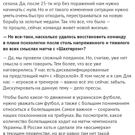
сезона. Да, после 25-ти игр без поражений нам нужно
начинать с нуля. Но и от такого изменения ситуации нужно
уметь очень быстро отходить, перестраиваться на новую
борьбу за золотые медали. Так что все, что было —
то прошло, сейчас команда живет новой жизнью.
— Но все-таки, насколько удалось восстановить команду
в плане психологии после столь напряженного и тяжелого
во всех смыслах матча с «Шахтером»?
— Да, мы провели сложный поединок. Но, считаю, уже нет
смысла о нем говорить. Тем более, что все уже
наговорились. У нас есть дисквалифицированные
на предстоящий матч с «Ворсклой». В том числе и я сам. Для
нас — игроков и тренеров — важно всё это сейчас забыть.
Дискутировать на данную тему — дело прессы.
Чтобы было какое-то движение в украинском футболе,
нужно уважать сам футбол, а также с большим пониманием
относиться к болельщикам. Самое важное — сохранить
наших поклонников на трибунах. Вы посмотрите, какое
количество болельщиков ходит на матчи чемпионата
Украины. В России хоть и сделали эти «восьмерки»
в текущем первенстве, но все равно там нет такой