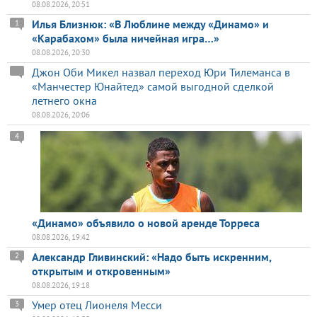
08.08.2026, 20:51
Илья Близнюк: «В Люблине между «Динамо» и
1
«Карабахом» была ничейная игра…»
08.08.2026, 20:30
Джон Оби Микел назвал переход Юри Тилеманса в
«Манчестер Юнайтед» самой выгодной сделкой
летнего окна
08.08.2026, 20:06
4
«Динамо» объявило о новой аренде Торреса
08.08.2026, 19:42
Александр Гливинский: «Надо быть искренним,
2
открытым и откровенным»
08.08.2026, 19:18
Умер отец Лионеля Месси
3