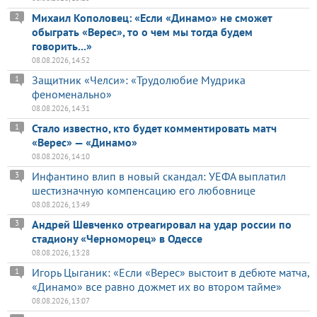
Михаил Кополовец: «Если «Динамо» не сможет
2
обыграть «Верес», то о чем мы тогда будем
говорить...»
08.08.2026, 14:52
Защитник «Челси»: «Трудолюбие Мудрика
1
феноменально»
08.08.2026, 14:31
Стало известно, кто будет комментировать матч
1
«Верес» — «Динамо»
08.08.2026, 14:10
Инфантино влип в новый скандал: УЕФА выплатил
3
шестизначную компенсацию его любовнице
08.08.2026, 13:49
Андрей Шевченко отреагировал на удар россии по
3
стадиону «Черноморец» в Одессе
08.08.2026, 13:28
Игорь Цыганик: «Если «Верес» выстоит в дебюте матча,
1
«Динамо» все равно дожмет их во втором тайме»
08.08.2026, 13:07