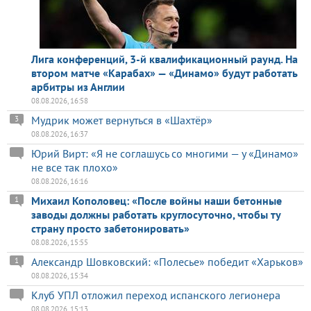
Лига конференций, 3-й квалификационный раунд. На
втором матче «Карабах» — «Динамо» будут работать
арбитры из Англии
08.08.2026, 16:58
Мудрик может вернуться в «Шахтёр»
3
08.08.2026, 16:37
Юрий Вирт: «Я не соглашусь со многими — у «Динамо»
не все так плохо»
08.08.2026, 16:16
Михаил Кополовец: «После войны наши бетонные
1
заводы должны работать круглосуточно, чтобы ту
страну просто забетонировать»
08.08.2026, 15:55
Александр Шовковский: «Полесье» победит «Харьков»
1
08.08.2026, 15:34
Клуб УПЛ отложил переход испанского легионера
08.08.2026, 15:13