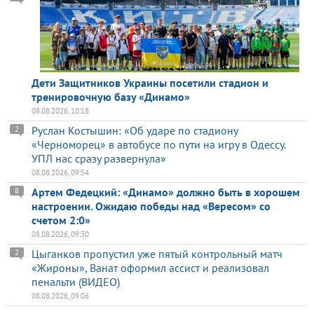
Дети Защитников Украины посетили стадион и
тренировочную базу «Динамо»
08.08.2026, 10:18
Руслан Костышин: «Об ударе по стадиону
2
«Черноморец» в автобусе по пути на игру в Одессу.
УПЛ нас сразу развернула»
08.08.2026, 09:54
Артем Федецкий: «Динамо» должно быть в хорошем
8
настроении. Ожидаю победы над «Вересом» со
счетом 2:0»
08.08.2026, 09:30
Цыганков пропустил уже пятый контрольный матч
2
«Жироны», Ванат оформил ассист и реализовал
пенальти (ВИДЕО)
08.08.2026, 09:06