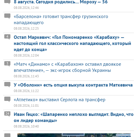
8 августа. Сегодня родились... Морозу — 56
08.08.2026, 12:46
«Барселона» готовит трансфер грузинского
нападающего
08.08.2026, 12:25
Остап Маркевич: «Гол Пономаренко «Карабаху» —
4
настоящий гол классического нападающего, который
идет до конца»
08.08.2026, 12:04
«Матч «Динамо» с «Карабахом» оставил двоякое
3
впечатление», — экс-игрок сборной Украины
08.08.2026, 11:43
У «Оболони» есть опция выкупа контракта Маткевича
08.08.2026, 11:22
«Атлетико» выставил Серлота на трансфер
08.08.2026, 11:01
Иван Гецко: «Шапаренко неплохо выглядит. Видно, что
24
он лидер команды»
08.08.2026, 10:40