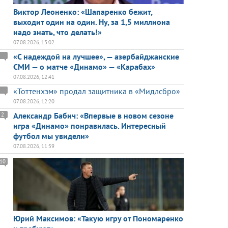
Виктор Леоненко: «Шапаренко бежит,
выходит один на один. Ну, за 1,5 миллиона
надо знать, что делать!»
07.08.2026, 13:02
«С надеждой на лучшее», — азербайджанские
СМИ — о матче «Динамо» — «Карабах»
07.08.2026, 12:41
«Тоттенхэм» продал защитника в «Мидлсбро»
07.08.2026, 12:20
Александр Бабич: «Впервые в новом сезоне
2
игра «Динамо» понравилась. Интересный
футбол мы увидели»
07.08.2026, 11:59
10
Юрий Максимов: «Такую игру от Пономаренко