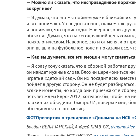
— Можно ли сказать, что несправедливое пораже
вокруг нее?
— Я думаю, что это мы поймем уже в ближайших ту
и всё понимают. У нас достаточно, скажем так, ру
и понимают, что происходит. Наверное, они друг 
объяснят. Думаю, что на сегодняшний день команд
психологическом. Наверное, это и от меня, и от тр
они вышли на футбольное поле и показали все, чт
— Как вы думаете, все эти эмоции могут сказатьс
— Я сразу хочу сказать, что в сборной работает дру
он найдет нужные слова. Блохин церемониться ни с 
играть в «детский сад». Он их посадит всех вместе и
пойдет в другую сторону. Он не будет разбираться
всякие моменты, но когда они приезжают в сборну
пять лет ждем Евро-2012, хотелось бы, чтобы на н
Блохин их объединит быстро! И, поверьте мне, б
объединятся на этот месяц.
ФОТОрепортаж о тренировке «Динамо» на НСК «
Богдан ВЕЛИЧАНСКИЙ
, Андрей КРАВЧУК,
dynamo.kiev
Фото — Александр УСТИМЕНКО,
www.dynamo.kiev.ua