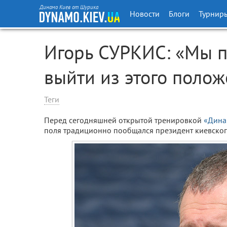
Динамо Киев от Шурика
Новости
Блоги
Турнир
Игорь СУРКИС: «Мы п
выйти из этого поло
Теги
Перед сегодняшней открытой тренировкой
«Дина
поля традиционно пообщался президент киевского