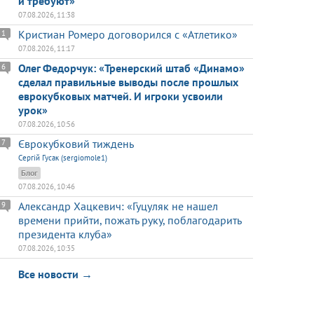
и требуют»
07.08.2026, 11:38
Кристиан Ромеро договорился с «Атлетико»
1
07.08.2026, 11:17
Олег Федорчук: «Тренерский штаб «Динамо»
6
сделал правильные выводы после прошлых
еврокубковых матчей. И игроки усвоили
урок»
07.08.2026, 10:56
Єврокубковий тиждень
7
Сергій Гусак (sergiomole1)
Блог
07.08.2026, 10:46
Александр Хацкевич: «Гуцуляк не нашел
9
времени прийти, пожать руку, поблагодарить
президента клуба»
07.08.2026, 10:35
Все новости →