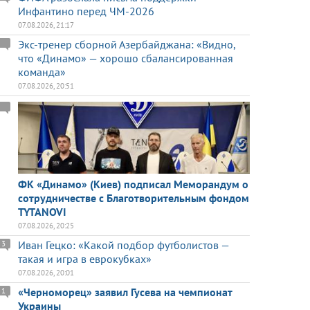
Инфантино перед ЧМ-2026
07.08.2026, 21:17
Экс-тренер сборной Азербайджана: «Видно,
что «Динамо» — хорошо сбалансированная
команда»
07.08.2026, 20:51
ФК «Динамо» (Киев) подписал Меморандум о
сотрудничестве с Благотворительным фондом
TYTANOVI
07.08.2026, 20:25
Иван Гецко: «Какой подбор футболистов —
3
такая и игра в еврокубках»
07.08.2026, 20:01
«Черноморец» заявил Гусева на чемпионат
1
Украины