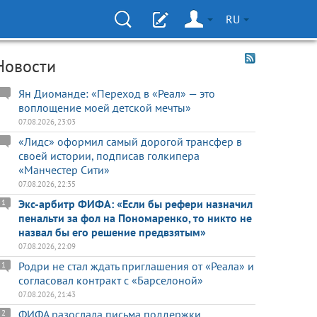
RU
Новости
Ян Диоманде: «Переход в «Реал» — это
воплощение моей детской мечты»
07.08.2026, 23:03
«Лидс» оформил самый дорогой трансфер в
своей истории, подписав голкипера
«Манчестер Сити»
07.08.2026, 22:35
Экс-арбитр ФИФА: «Если бы рефери назначил
1
пенальти за фол на Пономаренко, то никто не
назвал бы его решение предвзятым»
07.08.2026, 22:09
Родри не стал ждать приглашения от «Реала» и
1
согласовал контракт с «Барселоной»
07.08.2026, 21:43
ФИФА разослала письма поддержки
2