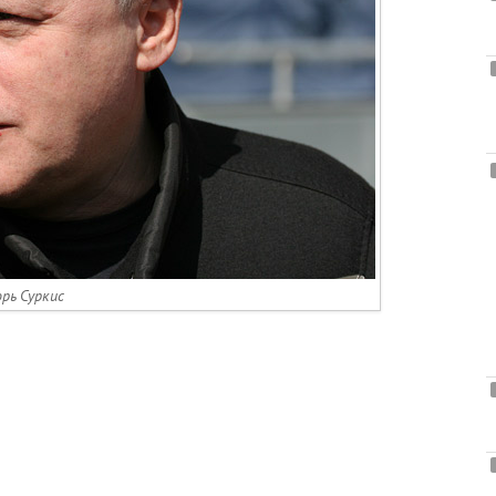
рь Суркис