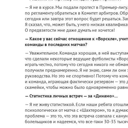
— Я не в курсе. Мы подали протест в Премьер-лигу
по регламенту обратиться в Комитет арбитров. Обр
сегодня или завтра этот вопрос будет решаться. За
Я сказал, что, может быть, у него низкая квалифик
О предвзятости мне даже думать не хочется!
— Какое у вас сейчас отношение к «Ворскле», уч
команды в последних матчах?
— Уважительное. Команда хорошая, в ней выступаю
что сделали некоторые ведущие футболисты «Ворск
играть честно, потому что сегодня никого не обма
получили преднамеренно. Я не знаю, сами ли они 
руководства. Но это не спортивно! Потому что ко
и команда, играющая фактически резервом — это 
скамейки, чтобы можно было одновременно равно
— Статистика личных встреч — за «Динамо»...
— Я не живу статистикой. Если наши ребята отошл
психологически от матча с «Шахтером», то я думаю
проблема — это то, что эта встреча совпала с ка
болельщиков и надеемся, что все-таки 30-35 тысяч