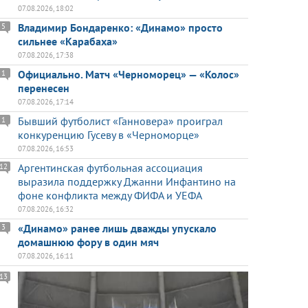
07.08.2026, 18:02
Владимир Бондаренко: «Динамо» просто
5
сильнее «Карабаха»
07.08.2026, 17:38
Официально. Матч «Черноморец» — «Колос»
1
перенесен
07.08.2026, 17:14
Бывший футболист «Ганновера» проиграл
1
конкуренцию Гусеву в «Черноморце»
07.08.2026, 16:53
Аргентинская футбольная ассоциация
12
выразила поддержку Джанни Инфантино на
фоне конфликта между ФИФА и УЕФА
07.08.2026, 16:32
«Динамо» ранее лишь дважды упускало
3
домашнюю фору в один мяч
07.08.2026, 16:11
13