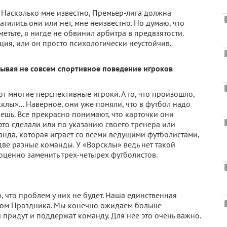
. Насколько мне известно, Премьер-лига должна
атились они или нет, мне неизвестно. Но думаю, что
метьте, я нигде не обвинил арбитра в предвзятости.
ация, или он просто психологически неустойчив.
итывая не совсем спортивное поведение игроков
т многие перспективные игроки. А то, что произошло,
лы»... Наверное, они уже поняли, что в футбол надо
нешь. Все прекрасно понимают, что карточки они
это сделали или по указанию своего тренера или
манда, которая играет со всеми ведущими футболистами,
две разные команды. У «Ворсклы» ведь нет такой
ценно заменить трех-четырех футболистов.
и
, что проблем у них не будет. Наша единственная
нуном Праздника. Мы конечно ожидаем больше
 придут и поддержат команду. Для нее это очень важно.