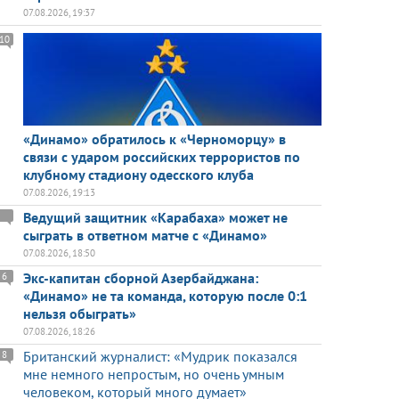
07.08.2026, 19:37
10
«Динамо» обратилось к «Черноморцу» в
связи с ударом российских террористов по
клубному стадиону одесского клуба
07.08.2026, 19:13
Ведущий защитник «Карабаха» может не
сыграть в ответном матче с «Динамо»
07.08.2026, 18:50
Экс-капитан сборной Азербайджана:
6
«Динамо» не та команда, которую после 0:1
нельзя обыграть»
07.08.2026, 18:26
Британский журналист: «Мудрик показался
8
мне немного непростым, но очень умным
человеком, который много думает»