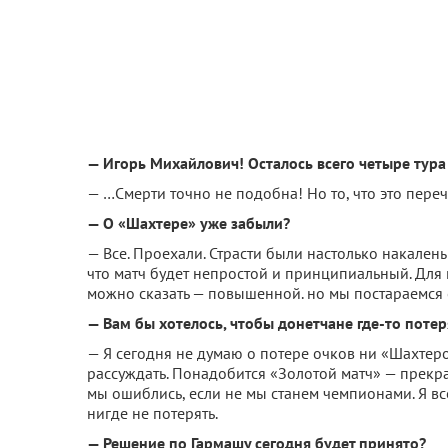
— Игорь Михайлович! Осталось всего четыре тура 
— …Смерти точно не подобна! Но то, что это переч
— О «Шахтере» уже забыли?
— Все. Проехали. Страсти были настолько накалены
что матч будет непростой и принципиальный. Для 
можно сказать — повышенной. но мы постараемся с
— Вам бы хотелось, чтобы донетчане где-то потер
— Я сегодня не думаю о потере очков ни «Шахтеро
рассуждать. Понадобится «Золотой матч» — прекрас
мы ошиблись, если не мы станем чемпионами. Я все
нигде не потерять.
— Решение по Гармашу сегодня будет принято?