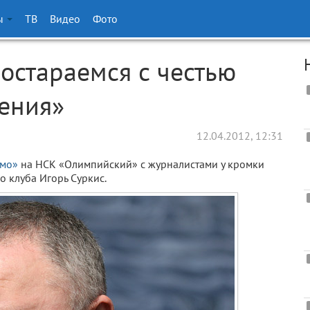
ы
ТВ
Видео
Фото
остараемся с честью
жения»
12.04.2012, 12:31
мо»
на НСК «Олимпийский» с журналистами у кромки
 клуба Игорь Суркис.