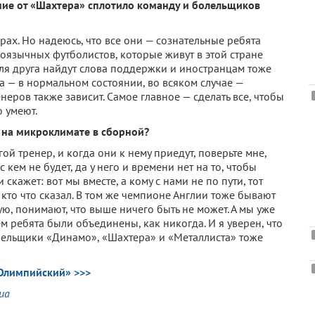
ние от «Шахтера» сплотило команду и болельщиков
рах. Но надеюсь, что все они — сознательные ребята
скоязычных футболистов, которые живут в этой стране
для друга найдут слова поддержки и иностранцам тоже
а — в нормальном состоянии, во всяком случае —
енеров также зависит. Самое главное — сделать все, чтобы
о умеют.
я на микроклимате в сборной?
гой тренер, и когда они к нему приедут, поверьте мне,
кем не будет, да у него и времени нет на то, чтобы
 скажет: вот мы вместе, а кому с нами не по пути, тот
, кто что сказал. В том же чемпионе Англии тоже бывают
ю, понимают, что выше ничего быть не может. А мы уже
ем ребята были объединены, как никогда. И я уверен, что
олельщики «Динамо», «Шахтера» и «Металлиста» тоже
Олимпийский» >>>
.ua