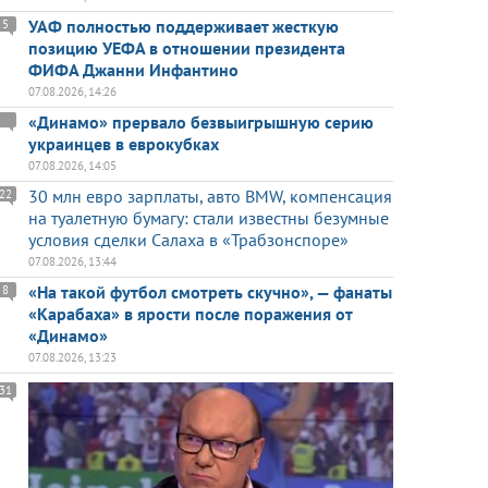
УАФ полностью поддерживает жесткую
5
позицию УЕФА в отношении президента
ФИФА Джанни Инфантино
07.08.2026, 14:26
«Динамо» прервало безвыигрышную серию
украинцев в еврокубках
07.08.2026, 14:05
30 млн евро зарплаты, авто BMW, компенсация
22
на туалетную бумагу: стали известны безумные
условия сделки Салаха в «Трабзонспоре»
07.08.2026, 13:44
«На такой футбол смотреть скучно», — фанаты
8
«Карабаха» в ярости после поражения от
«Динамо»
07.08.2026, 13:23
31