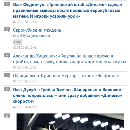
Олег Федорчук: «Тренерский штаб «Динамо» сделал
4
правильные выводы после прошлых еврокубковых
матчей. И игроки усвоили урок»
07.08.2026, 10:56
Єврокубковий тиждень
2
Сергій Гусак (sergiomole1)
Блог
07.08.2026, 10:46
Александр Хацкевич: «Гуцуляк не нашел времени
6
прийти, пожать руку, поблагодарить президента клуба»
07.08.2026, 10:35
Официально. Кристиан Нёргор — игрок «Эвертона»
07.08.2026, 10:14
Олег Дулуб: «Тройка Тымчик, Шапаренко и Волошин
33
очень понравилась — они сразу добавили «Динамо»
скорости»
07.08.2026, 09:53
2