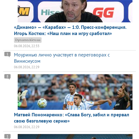
«Динамо» — «Карабах» — 1:0. Пресс-конференция.
Игорь Костюк: «Наш план на игру сработал»
Dynamo.kiev.ua
06.08.2026, 22:33
Моуринью лично участвует в переговорах с
1
Винисиусом
06.08.2026, 22:29
8
Матвей Пономаренко: «Слава Богу, забил и прервал
свою безголевую серию»
06.08.2026, 22:29
1