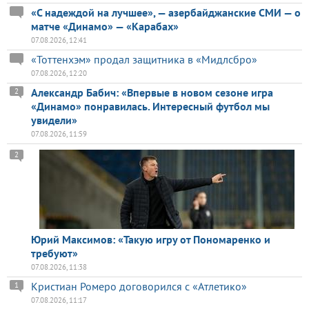
«С надеждой на лучшее», — азербайджанские СМИ — о
матче «Динамо» — «Карабах»
07.08.2026, 12:41
«Тоттенхэм» продал защитника в «Мидлсбро»
07.08.2026, 12:20
Александр Бабич: «Впервые в новом сезоне игра
2
«Динамо» понравилась. Интересный футбол мы
увидели»
07.08.2026, 11:59
2
Юрий Максимов: «Такую игру от Пономаренко и
требуют»
07.08.2026, 11:38
Кристиан Ромеро договорился с «Атлетико»
1
07.08.2026, 11:17