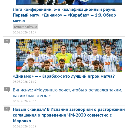
Лига конференций, 3-й квалификационный раунд.
Первый матч. «Динамо» — «Карабах» — 1:0. Обзор
матча
Dynamo.kiev.ua
06.08.2026, 21:57
9
«Динамо» — «Карабах»: кто лучший игрок матча?
06.08.2026, 21:19
Винисиус: «Моуринью хочет, чтобы я оставался таким,
1
каким был всегда»
06.08.2026, 20:53
Новый скандал? В Испании заговорили о расторжении
4
соглашения о проведении ЧМ-2030 совместно с
Марокко
06.08.2026, 20:29