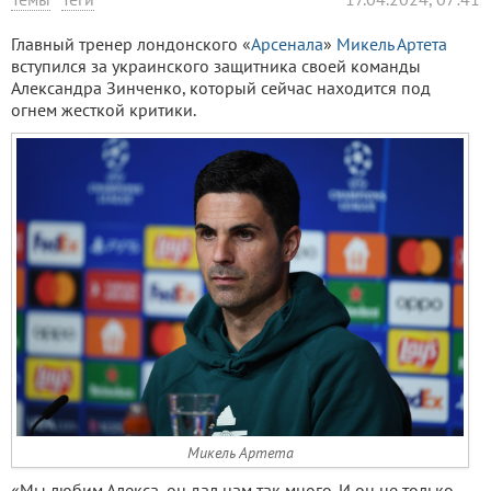
Главный тренер лондонского «
Арсенала
»
Микель Артета
вступился за украинского защитника своей команды
Александра Зинченко, который сейчас находится под
огнем жесткой критики.
Микель Артета
«Мы любим Алекса, он дал нам так много. И он не только