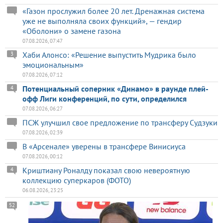
«Газон прослужил более 20 лет. Дренажная система
уже не выполняла своих функций», — гендир
«Оболони» о замене газона
07.08.2026, 07:47
Хаби Алонсо: «Решение выпустить Мудрика было
3
эмоциональным»
07.08.2026, 07:12
Потенциальный соперник «Динамо» в раунде плей-
4
офф Лиги конференций, по сути, определился
07.08.2026, 06:27
ПСЖ улучшил свое предложение по трансферу Судзуки
07.08.2026, 02:39
В «Арсенале» уверены в трансфере Винисиуса
07.08.2026, 00:12
Криштиану Роналду показал свою невероятную
4
коллекцию суперкаров (ФОТО)
06.08.2026, 23:25
52