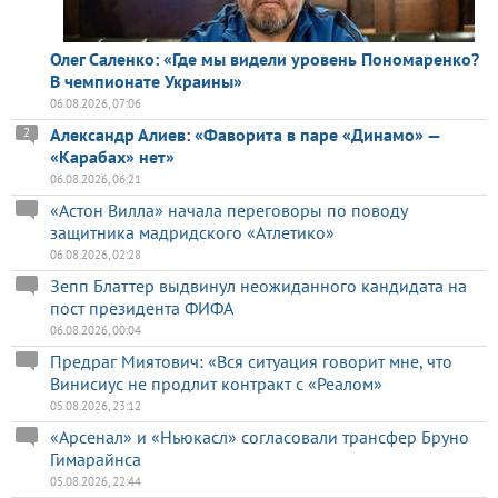
Олег Саленко: «Где мы видели уровень Пономаренко?
В чемпионате Украины»
06.08.2026, 07:06
Александр Алиев: «Фаворита в паре «Динамо» —
2
«Карабах» нет»
06.08.2026, 06:21
«Астон Вилла» начала переговоры по поводу
защитника мадридского «Атлетико»
06.08.2026, 02:28
Зепп Блаттер выдвинул неожиданного кандидата на
пост президента ФИФА
06.08.2026, 00:04
Предраг Миятович: «Вся ситуация говорит мне, что
Винисиус не продлит контракт с «Реалом»
05.08.2026, 23:12
«Арсенал» и «Ньюкасл» согласовали трансфер Бруно
Гимарайнса
05.08.2026, 22:44