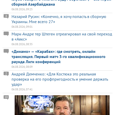
сборной Азербайджана
06.08.2026, 09:25
Назарий Русин: «Конечно, я хочу попасть в сборную
4
Украины. Мне всего 27»
06.08.2026, 09:01
Марк-Андре тер Штеген отреагировал на свой переход
в «Аякс»
06.08.2026, 08:35
«Динамо» — «Карабах»: где смотреть, онлайн
трансляция. Первый матч 3-го квалификационного
раунда Лиги конференций
06.08.2026, 08:09
Андрей Демченко: «Для Костюка это реальная
2
проверка на его профпригодность и умение держать
удар»
06.08.2026, 07:41
10