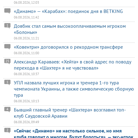
06.08.2026, 12:03
«Динамо» — «Карабах»: поединок дня в BETKING
06.08.2026, 11:42
Довбик стал самым высокооплачиваемым игроком
1
«Болоньи»
06.08.2026, 11:21
«Ковентри» договорился о рекордном трансфере
06.08.2026, 11:00
Александр Караваев: «Хейта» в свой адрес по поводу
25
перехода в «Шахтер» я не чувствовал»
06.08.2026, 10:37
УПЛ назвала лучших игрока и тренера 1-го тура
1
чемпионата Украины, а также символическую сборную
тура
06.08.2026, 10:13
Бывший главный тренер «Шахтера» возглавил топ-
4
клуб Саудовской Аравии
06.08.2026, 09:49
«Сейчас «Динамо» не настолько сильное, но имя
2
клуба говорит о многом. Будут бороться», — экс-игрок