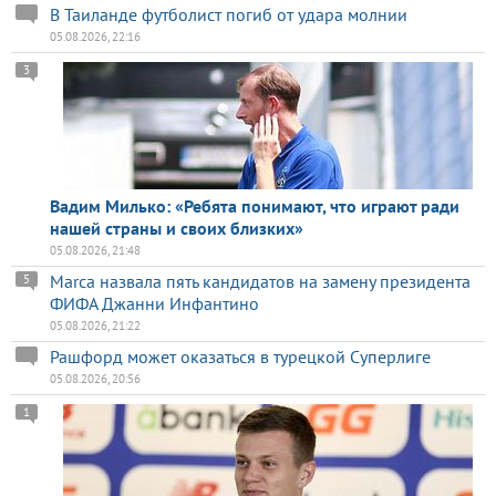
В Таиланде футболист погиб от удара молнии
05.08.2026, 22:16
3
Вадим Милько: «Ребята понимают, что играют ради
нашей страны и своих близких»
05.08.2026, 21:48
Marca назвала пять кандидатов на замену президента
5
ФИФА Джанни Инфантино
05.08.2026, 21:22
Рашфорд может оказаться в турецкой Суперлиге
05.08.2026, 20:56
1