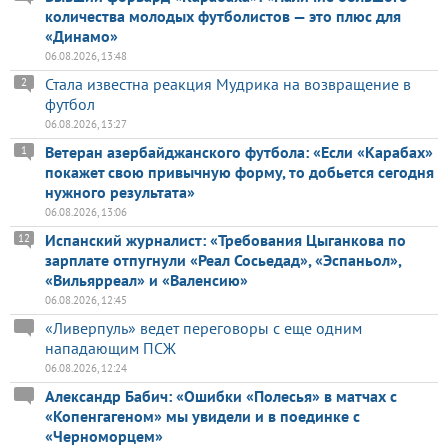
количества молодых футболистов — это плюс для
«Динамо»
06.08.2026, 13:48
Стала известна реакция Мудрика на возвращение в
2
футбол
06.08.2026, 13:27
Ветеран азербайджанского футбола: «Если «Карабах»
1
покажет свою привычную форму, то добьется сегодня
нужного результата»
06.08.2026, 13:06
Испанский журналист: «Требования Цыганкова по
12
зарплате отпугнули «Реал Сосьедад», «Эспаньол»,
«Вильярреал» и «Валенсию»
06.08.2026, 12:45
«Ливерпуль» ведет переговоры с еще одним
нападающим ПСЖ
06.08.2026, 12:24
Александр Бабич: «Ошибки «Полесья» в матчах с
«Копенгагеном» мы увидели и в поединке с
«Черноморцем»