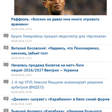
Раффаэль: «Блохин не давал мне много игрового
времени»
06.08.2026, 15:54
Бруно Гимарайнш прошел медосмотр для «Арсенала»
06.08.2026, 15:33
Виталий Косовский: «Надеюсь, что Пономаренко,
6
наконец, забьет гол»
06.08.2026, 15:12
Началась продажа билетов на матч Лиги
наций-2026/2027 Венгрия — Украина
06.08.2026, 14:51
1-й тур УПЛ. Никола Риццоли анализирует решения
арбитров (ВИДЕО)
06.08.2026, 14:30
«Динамо» сыграет с «Карабахом» в бело-синей форме
3
06.08.2026, 14:09
Бывший форвард «Карабаха»: «Наличие большого
2