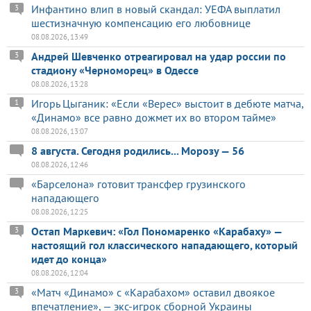
Инфантино влип в новый скандал: УЕФА выплатил
3
шестизначную компенсацию его любовнице
08.08.2026, 13:49
Андрей Шевченко отреагировал на удар россии по
3
стадиону «Черноморец» в Одессе
08.08.2026, 13:28
Игорь Цыганик: «Если «Верес» выстоит в дебюте матча,
1
«Динамо» все равно дожмет их во втором тайме»
08.08.2026, 13:07
8 августа. Сегодня родились... Морозу — 56
08.08.2026, 12:46
«Барселона» готовит трансфер грузинского
нападающего
08.08.2026, 12:25
Остап Маркевич: «Гол Пономаренко «Карабаху» —
3
настоящий гол классического нападающего, который
идет до конца»
08.08.2026, 12:04
«Матч «Динамо» с «Карабахом» оставил двоякое
3
впечатление», — экс-игрок сборной Украины