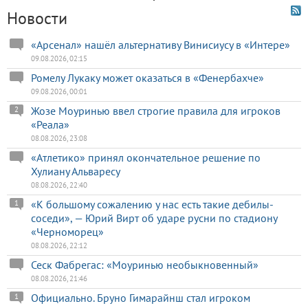
Новости
«Арсенал» нашёл альтернативу Винисиусу в «Интере»
09.08.2026, 02:15
Ромелу Лукаку может оказаться в «Фенербахче»
09.08.2026, 00:01
Жозе Моуринью ввел строгие правила для игроков
2
«Реала»
08.08.2026, 23:08
«Атлетико» принял окончательное решение по
Хулиану Альваресу
08.08.2026, 22:40
«К большому сожалению у нас есть такие дебилы-
1
соседи», — Юрий Вирт об ударе русни по стадиону
«Черноморец»
08.08.2026, 22:12
Сеск Фабрегас: «Моуринью необыкновенный»
08.08.2026, 21:46
Официально. Бруно Гимарайнш стал игроком
1