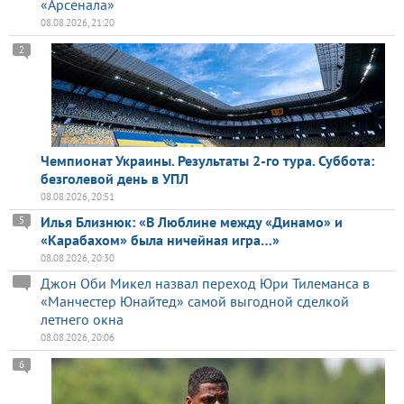
«Арсенала»
08.08.2026, 21:20
2
Чемпионат Украины. Результаты 2-го тура. Суббота:
безголевой день в УПЛ
08.08.2026, 20:51
Илья Близнюк: «В Люблине между «Динамо» и
5
«Карабахом» была ничейная игра…»
08.08.2026, 20:30
Джон Оби Микел назвал переход Юри Тилеманса в
«Манчестер Юнайтед» самой выгодной сделкой
летнего окна
08.08.2026, 20:06
6