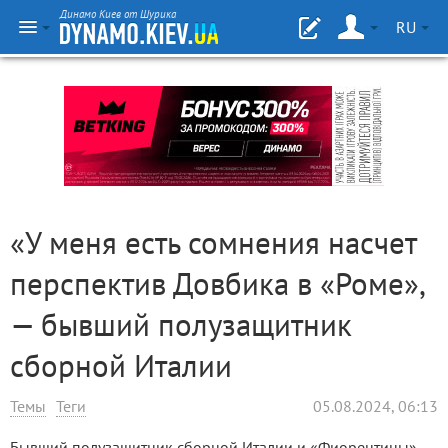
Динамо Киев от Шурика
RU
«У меня есть сомнения насчет
перспектив Довбика в «Роме»,
— бывший полузащитник
сборной Италии
Темы
Теги
05.08.2024, 06:13
Бывший полузащитник сборной Италии и «Фиорентины»