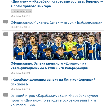
«Динамо» — «Карабах»: стартовые составы. Герреро —
в роли правого вингера
Dynamo.kiev.ua
06.08.2026, 18:49
Официально. Мохамед Салах — игрок «Трабзонспора»
06.08.2026, 18:30
3
Официально. Заявка киевского «Динамо» на
квалификационные матчи Лиги конференций
06.08.2026, 18:06
«Карабах» дополнил заявку на Лигу конференций
списком Б
06.08.2026, 17:42
Бывший игрок «Карабаха»: «Если «Карабах» сумеет
пройти «Динамо», то выйдет в основной этап Лиги
конференций»