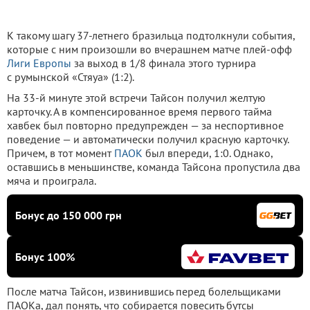
К такому шагу 37-летнего бразильца подтолкнули события,
которые с ним произошли во вчерашнем матче плей-офф
Лиги Европы
за выход в 1/8 финала этого турнира
с румынской «Стяуа» (1:2).
На 33-й минуте этой встречи Тайсон получил желтую
карточку. А в компенсированное время первого тайма
хавбек был повторно предупрежден — за неспортивное
поведение — и автоматически получил красную карточку.
Причем, в тот момент
ПАОК
был впереди, 1:0. Однако,
оставшись в меньшинстве, команда Тайсона пропустила два
мяча и проиграла.
Бонус до 150 000 грн
Бонус 100%
После матча Тайсон, извинившись перед болельщиками
ПАОКа, дал понять, что собирается повесить бутсы