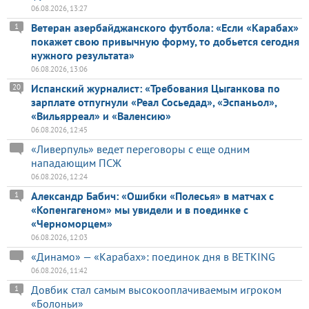
06.08.2026, 13:27
Ветеран азербайджанского футбола: «Если «Карабах»
1
покажет свою привычную форму, то добьется сегодня
нужного результата»
06.08.2026, 13:06
Испанский журналист: «Требования Цыганкова по
20
зарплате отпугнули «Реал Сосьедад», «Эспаньол»,
«Вильярреал» и «Валенсию»
06.08.2026, 12:45
«Ливерпуль» ведет переговоры с еще одним
нападающим ПСЖ
06.08.2026, 12:24
Александр Бабич: «Ошибки «Полесья» в матчах с
1
«Копенгагеном» мы увидели и в поединке с
«Черноморцем»
06.08.2026, 12:03
«Динамо» — «Карабах»: поединок дня в BETKING
06.08.2026, 11:42
Довбик стал самым высокооплачиваемым игроком
1
«Болоньи»