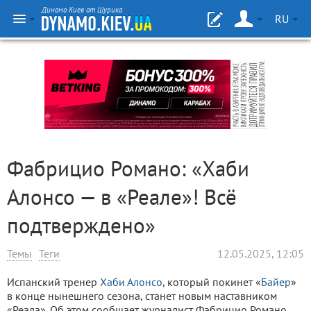
Динамо Киев от Шурика
RU
Фабрицио Романо: «Хаби
Алонсо — в «Реале»! Всё
подтверждено»
Темы
Теги
12.05.2025, 12:05
Испанский тренер
Хаби Алонсо
, который покинет «
Байер
»
в конце нынешнего сезона, станет новым наставником
«Реала». Об этом сообщает журналист Фабрицио Романо.