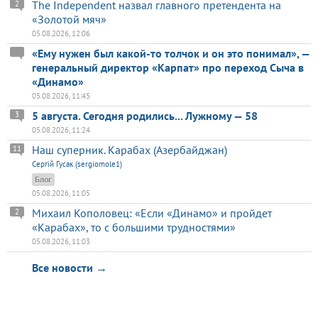
The Independent назвал главного претендента на
2
«Золотой мяч»
05.08.2026, 12:06
«Ему нужен был какой-то толчок и он это понимал», —
генеральный директор «Карпат» про переход Сыча в
«Динамо»
05.08.2026, 11:45
5 августа. Сегодня родились... Лужному — 58
3
05.08.2026, 11:24
Наш суперник. Карабах (Азербайджан)
11
Сергій Гусак (sergiomole1)
Блог
05.08.2026, 11:05
Михаил Кополовец: «Если «Динамо» и пройдет
2
«Карабах», то с большими трудностями»
05.08.2026, 11:03
Все новости →