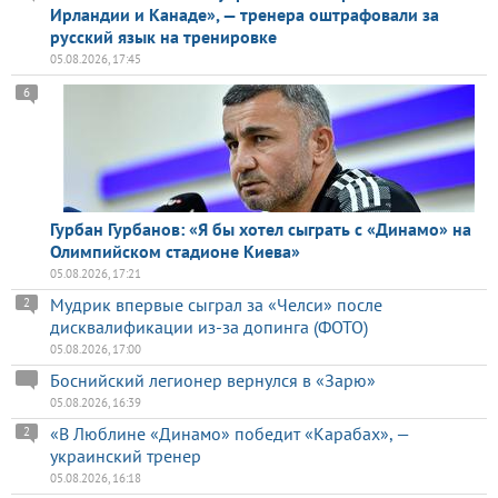
Ирландии и Канаде», — тренера оштрафовали за
русский язык на тренировке
05.08.2026, 17:45
6
Гурбан Гурбанов: «Я бы хотел сыграть с «Динамо» на
Олимпийском стадионе Киева»
05.08.2026, 17:21
Мудрик впервые сыграл за «Челси» после
2
дисквалификации из-за допинга (ФОТО)
05.08.2026, 17:00
Боснийский легионер вернулся в «Зарю»
05.08.2026, 16:39
«В Люблине «Динамо» победит «Карабах», —
2
украинский тренер
05.08.2026, 16:18