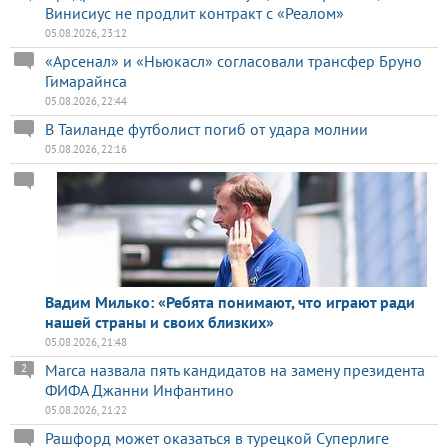
Винисиус не продлит контракт с «Реалом»
05.08.2026, 23:12
«Арсенал» и «Ньюкасл» согласовали трансфер Бруно
Гимарайнса
05.08.2026, 22:44
В Таиланде футболист погиб от удара молнии
05.08.2026, 22:16
Вадим Милько: «Ребята понимают, что играют ради
нашей страны и своих близких»
05.08.2026, 21:48
Marca назвала пять кандидатов на замену президента
2
ФИФА Джанни Инфантино
05.08.2026, 21:22
Рашфорд может оказаться в турецкой Суперлиге