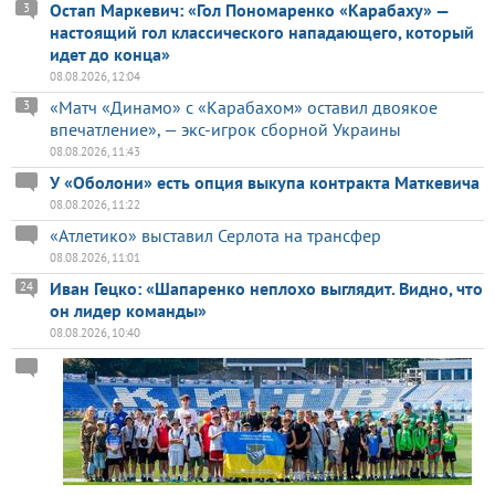
Остап Маркевич: «Гол Пономаренко «Карабаху» —
3
настоящий гол классического нападающего, который
идет до конца»
08.08.2026, 12:04
«Матч «Динамо» с «Карабахом» оставил двоякое
3
впечатление», — экс-игрок сборной Украины
08.08.2026, 11:43
У «Оболони» есть опция выкупа контракта Маткевича
08.08.2026, 11:22
«Атлетико» выставил Серлота на трансфер
08.08.2026, 11:01
Иван Гецко: «Шапаренко неплохо выглядит. Видно, что
24
он лидер команды»
08.08.2026, 10:40