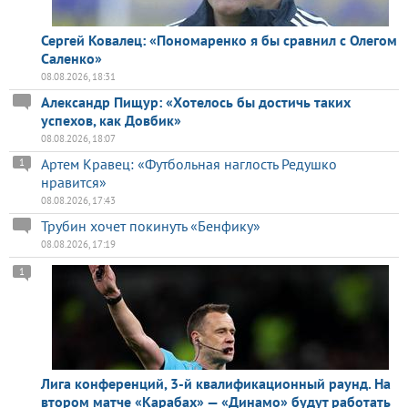
Сергей Ковалец: «Пономаренко я бы сравнил с Олегом
Саленко»
08.08.2026, 18:31
Александр Пищур: «Хотелось бы достичь таких
успехов, как Довбик»
08.08.2026, 18:07
Артем Кравец: «Футбольная наглость Редушко
1
нравится»
08.08.2026, 17:43
Трубин хочет покинуть «Бенфику»
08.08.2026, 17:19
1
Лига конференций, 3-й квалификационный раунд. На
втором матче «Карабах» — «Динамо» будут работать