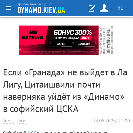
Динамо Киев от Шурика
RU
Если «Гранада» не выйдет в Ла
Лигу, Цитаишвили почти
наверняка уйдёт из «Динамо»
в софийский ЦСКА
Темы
Теги
13.05.2025, 21:00
Софийский
ЦСКА
, как и минувшей зимой, нацелен