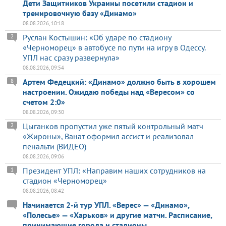
Дети Защитников Украины посетили стадион и
тренировочную базу «Динамо»
08.08.2026, 10:18
Руслан Костышин: «Об ударе по стадиону
2
«Черноморец» в автобусе по пути на игру в Одессу.
УПЛ нас сразу развернула»
08.08.2026, 09:54
Артем Федецкий: «Динамо» должно быть в хорошем
8
настроении. Ожидаю победы над «Вересом» со
счетом 2:0»
08.08.2026, 09:30
Цыганков пропустил уже пятый контрольный матч
2
«Жироны», Ванат оформил ассист и реализовал
пенальти (ВИДЕО)
08.08.2026, 09:06
Президент УПЛ: «Направим наших сотрудников на
1
стадион «Черноморец»
08.08.2026, 08:42
Начинается 2-й тур УПЛ. «Верес» — «Динамо»,
«Полесье» — «Харьков» и другие матчи. Расписание,
принимающие города и стадионы