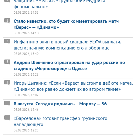
Защитник «Челси»: «Трудолюбие Мудрика
феноменально»
08.08.2026, 14:31
Стало известно, кто будет комментировать матч
1
«Верес» — «Динамо»
08.08.2026, 14:10
Инфантино влип в новый скандал: УЕФА выплатил
3
шестизначную компенсацию его любовнице
08.08.2026, 13:49
Андрей Шевченко отреагировал на удар россии по
3
стадиону «Черноморец» в Одессе
08.08.2026, 13:28
Игорь Цыганик: «Если «Верес» выстоит в дебюте матча,
1
«Динамо» все равно дожмет их во втором тайме»
08.08.2026, 13:07
8 августа. Сегодня родились... Морозу — 56
08.08.2026, 12:46
«Барселона» готовит трансфер грузинского
нападающего
08.08.2026, 12:25