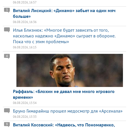
06.08.2026, 16:57
Виталий Лисицкий: «Динамо» забьет на один мяч
3
больше»
06.08.2026, 16:36
Илья Близнюк: «Многое будет зависеть от того,
насколько надежно «Динамо» сыграет в обороне.
Пока что с этим проблемы»
06.08.2026, 16:15
4
Раффаэль: «Блохин не давал мне много игрового
времени»
06.08.2026, 15:54
Бруно Гимарайнш прошел медосмотр для «Арсенала»
06.08.2026, 15:33
Виталий Косовский: «Надеюсь, что Пономаренко,
9