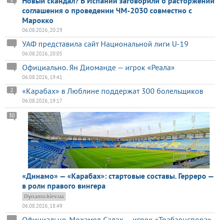
Новый скандал? В Испании заговорили о расторжении
соглашения о проведении ЧМ-2030 совместно с
Марокко
06.08.2026, 20:29
УАФ представила сайт Национальной лиги U-19
06.08.2026, 20:05
Официально. Ян Диоманде — игрок «Реала»
06.08.2026, 19:41
«Карабах» в Люблине поддержат 300 болельщиков
2
06.08.2026, 19:17
30
«Динамо» — «Карабах»: стартовые составы. Герреро —
в роли правого вингера
Dynamo.kiev.ua
06.08.2026, 18:49
Официально. Мохамед Салах — игрок «Трабзонспора»