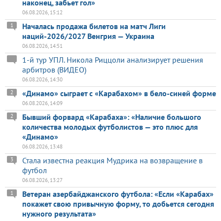
наконец, забьет гол»
06.08.2026, 15:12
Началась продажа билетов на матч Лиги
1
наций-2026/2027 Венгрия — Украина
06.08.2026, 14:51
1-й тур УПЛ. Никола Риццоли анализирует решения
арбитров (ВИДЕО)
06.08.2026, 14:30
«Динамо» сыграет с «Карабахом» в бело-синей форме
2
06.08.2026, 14:09
Бывший форвард «Карабаха»: «Наличие большого
2
количества молодых футболистов — это плюс для
«Динамо»
06.08.2026, 13:48
Стала известна реакция Мудрика на возвращение в
3
футбол
06.08.2026, 13:27
Ветеран азербайджанского футбола: «Если «Карабах»
1
покажет свою привычную форму, то добьется сегодня
нужного результата»