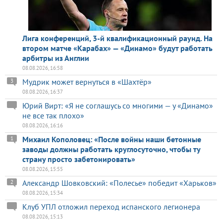
Лига конференций, 3-й квалификационный раунд. На
втором матче «Карабах» — «Динамо» будут работать
арбитры из Англии
08.08.2026, 16:58
Мудрик может вернуться в «Шахтёр»
3
08.08.2026, 16:37
Юрий Вирт: «Я не соглашусь со многими — у «Динамо»
не все так плохо»
08.08.2026, 16:16
Михаил Кополовец: «После войны наши бетонные
1
заводы должны работать круглосуточно, чтобы ту
страну просто забетонировать»
08.08.2026, 15:55
Александр Шовковский: «Полесье» победит «Харьков»
2
08.08.2026, 15:34
Клуб УПЛ отложил переход испанского легионера
08.08.2026, 15:13