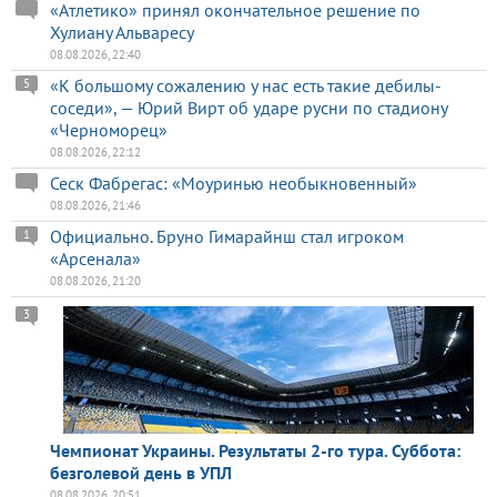
«Атлетико» принял окончательное решение по
Хулиану Альваресу
08.08.2026, 22:40
«К большому сожалению у нас есть такие дебилы-
5
соседи», — Юрий Вирт об ударе русни по стадиону
«Черноморец»
08.08.2026, 22:12
Сеск Фабрегас: «Моуринью необыкновенный»
08.08.2026, 21:46
Официально. Бруно Гимарайнш стал игроком
1
«Арсенала»
08.08.2026, 21:20
3
Чемпионат Украины. Результаты 2-го тура. Суббота:
безголевой день в УПЛ
08.08.2026, 20:51