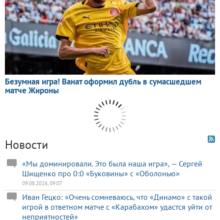
Новости
«Мы доминировали. Это была наша игра», — Сергей
Шищенко про 0:0 «Буковины» с «Оболонью»
09.08.2026, 09:07
Иван Гецко: «Очень сомневаюсь, что «Динамо» с такой
игрой в ответном матче с «Карабахом» удастся уйти от
неприятностей»