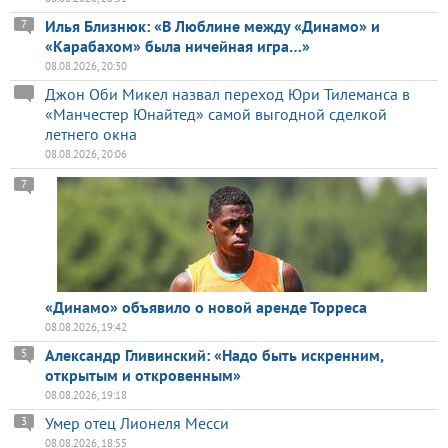
Илья Близнюк: «В Люблине между «Динамо» и
7
«Карабахом» была ничейная игра…»
08.08.2026, 20:30
Джон Оби Микел назвал переход Юри Тилеманса в
«Манчестер Юнайтед» самой выгодной сделкой
летнего окна
08.08.2026, 20:06
7
«Динамо» объявило о новой аренде Торреса
08.08.2026, 19:42
Александр Гливинский: «Надо быть искренним,
5
открытым и откровенным»
08.08.2026, 19:18
Умер отец Лионеля Месси
3
08.08.2026, 18:55