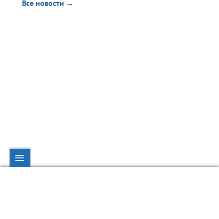
Все новости →
© dynamo.kiev.ua, 1998—2026.
При полном или частичном использовании материалов ссылка на
обязательна.
dynamo.kiev.ua