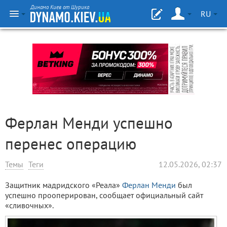
Динамо Киев от Шурика
RU
Ферлан Менди успешно
перенес операцию
Темы
Теги
12.05.2026, 02:37
Защитник мадридского «Реала»
Ферлан Менди
был
успешно прооперирован, сообщает официальный сайт
«сливочных».