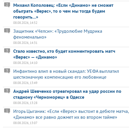
Михаил Кополовец: «Если «Динамо» не сможет
2
обыграть «Верес», то о чем мы тогда будем
говорить...»
08.08.2026, 14:52
Защитник «Челси»: «Трудолюбие Мудрика
1
феноменально»
08.08.2026, 14:31
Стало известно, кто будет комментировать матч
3
«Верес» — «Динамо»
08.08.2026, 14:10
Инфантино влип в новый скандал: УЕФА выплатил
3
шестизначную компенсацию его любовнице
08.08.2026, 13:49
Андрей Шевченко отреагировал на удар россии по
3
стадиону «Черноморец» в Одессе
08.08.2026, 13:28
Игорь Цыганик: «Если «Верес» выстоит в дебюте матча,
1
«Динамо» все равно дожмет их во втором тайме»
08.08.2026, 13:07