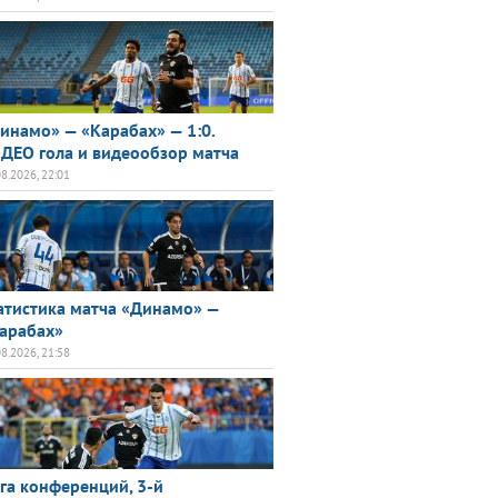
инамо» — «Карабах» — 1:0.
ДЕО гола и видеообзор матча
08.2026, 22:01
атистика матча «Динамо» —
арабах»
08.2026, 21:58
га конференций, 3-й