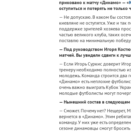
приковано к матчу «Динамо» — «
оступиться и потерять не только ч
— Не допускаю. В каком бы состоя
киевляне не оступятся. Уже и так 
поддержке зрителей хозяева прост
частью великого клуба, таких осеч
поставлю на минимальную победу 
— Под руководством Игоря Костю
матчей. Вы увидели сдвиги к луч
— Если Игорь Суркис доверит Игор
тренеру необходимо полностью из
молодежь. Команда строится два го
«Динамо» есть неплохие футболист
очень важно выиграть Кубок Украи
молодые футболисты могут почерп
— Нынешний состав в следующем с
— Сможет. Почему нет? Нещерет, 
вернется в «Динамо». Этим ребята
команду. У них уже есть определе
сезоне динамовцы смогут бросить 