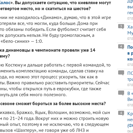
Др
Колос
». Вы допускаете ситуацию, что киевляне могут
вы
етвертое место, но и скатиться на шестое?
ге
нии не находилось «Динамо», думаю, что в этой игре
07.
потеряли все, что могли, куда больше. Дома при
Ха
3
о обязаны победить. Если футболист считает себя
Му
ек допускать нельзя. Не буду громогласным, а
07.
«бело-синих» — 1:0.
По
4
ка динамовцы в чемпионате провели уже 14
в 
шему?
ко
ю Костюку и дальше работать с первой командой, то
07.
менить комплектацию команды, сделав ставку на
ПС
да, но можно этот процесс ускорить, так как в
тр
ы. Важно правильно расставить приоритеты. Сейчас
07.
ны, чтобы открылся путь в еврокубки, где также
В 
нуть для себя много полезного.
Ви
езоне сможет бороться за более высокие места?
07.
Михавко, Бражко, Яцык, Волошин, возможно, мой сын
Кр
4
м по 21−24 года. Вокруг них и можно строить новую
не
нный опыт, поэтому я не исключаю, что в следующем
(Ф
вызов «Шахтеру», не говоря уже об ЛНЗ и
06.