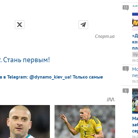
53
«Д
Спорт.ua
ко
пл
Dy
. Стань первым!
06.
Мо
1
пе
a в Telegram: @dynamo_kiev_ua! Только самые
06.
8
Ма
за
се
06.