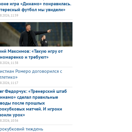
зоне игра «Динамо» понравилась.
тересный футбол мы увидели»
08.2026, 11:59
ий Максимов: «Такую игру от
номаренко и требуют»
08.2026, 11:38
истиан Ромеро договорился с
тлетико»
08.2026, 11:17
ег Федорчук: «Тренерский штаб
инамо» сделал правильные
воды после прошлых
рокубковых матчей. И игроки
воили урок»
08.2026, 10:56
рокубковий тиждень