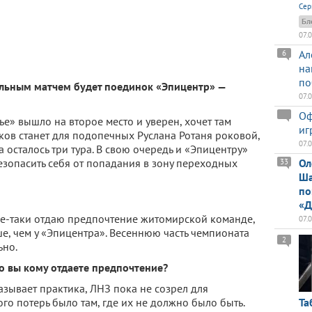
Сер
Бл
07.
Ал
6
на
по
ральным матчем будет поединок «Эпицентр» —
07.
Оф
сье» вышло на второе место и уверен, хочет там
иг
чков станет для подопечных Руслана Ротаня роковой,
07.
 осталось три тура. В свою очередь и «Эпицентру»
Ол
езопасить себя от попадания в зону переходных
33
Ша
по
«Д
все-таки отдаю предпочтение житомирской команде,
07.
ше, чем у «Эпицентра». Весеннюю часть чемпионата
2
ьно.
то вы кому отдаете предпочтение?
азывает практика, ЛНЗ пока не созрел для
го потерь было там, где их не должно было быть.
Та