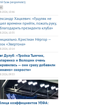
гій Гусак (sergiomole1)
ог
08.2026, 10:46
ександр Хацкевич: «Гуцуляк не
шел времени прийти, пожать руку,
благодарить президента клуба»
08.2026, 10:35
ициально. Кристиан Нёргор —
рок «Эвертона»
08.2026, 10:14
ег Дулуб: «Тройка Тымчик,
паренко и Волошин очень
нравилась — они сразу добавили
инамо» скорости»
08.2026, 09:53
блица коэффициентов УЕФА: