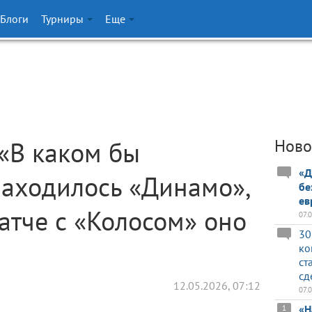
Блоги
Турниры
Еще
 «В каком бы
Ново
«Д
находилось «Динамо»,
бе
ев
матче с «Колосом» оно
07.
30
ко
ст
сд
12.05.2026, 07:12
07.
«Н
1