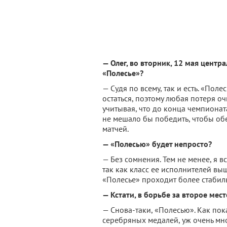
— Олег, во вторник, 12 мая цент
«Полесье»?
— Судя по всему, так и есть. «Поле
остаться, поэтому любая потеря о
учитывая, что до конца чемпионата
не мешало бы победить, чтобы об
матчей.
— «Полесью» будет непросто?
— Без сомнения. Тем не менее, я 
так как класс ее исполнителей вы
«Полесье» проходит более стабил
— Кстати, в борьбе за второе мес
— Снова-таки, «Полесью». Как пок
серебряных медалей, уж очень мно