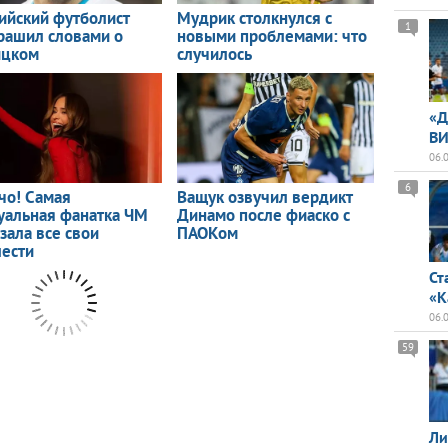
1
«Д
ВИ
06.
6
Ст
«К
06.
59
Ли