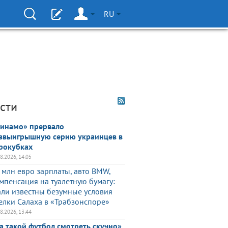
RU
сти
инамо» прервало
звыигрышную серию украинцев в
рокубках
08.2026, 14:05
 млн евро зарплаты, авто BMW,
мпенсация на туалетную бумагу:
али известны безумные условия
елки Салаха в «Трабзонспоре»
08.2026, 13:44
а такой футбол смотреть скучно»,