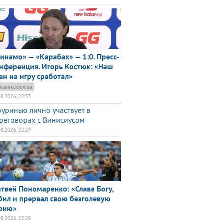
инамо» — «Карабах» — 1:0. Пресс-
нференция. Игорь Костюк: «Наш
ан на игру сработал»
namo.kiev.ua
08.2026, 22:33
уринью лично участвует в
реговорах с Винисиусом
08.2026, 22:29
твей Пономаренко: «Слава Богу,
бил и прервал свою безголевую
рию»
08.2026, 22:29