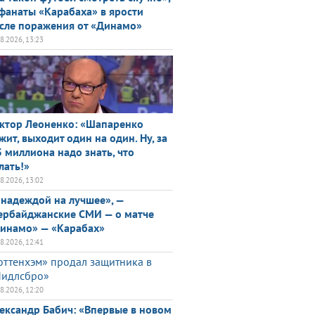
фанаты «Карабаха» в ярости
сле поражения от «Динамо»
08.2026, 13:23
ктор Леоненко: «Шапаренко
жит, выходит один на один. Ну, за
5 миллиона надо знать, что
лать!»
08.2026, 13:02
 надеждой на лучшее», —
ербайджанские СМИ — о матче
инамо» — «Карабах»
08.2026, 12:41
оттенхэм» продал защитника в
идлсбро»
08.2026, 12:20
ександр Бабич: «Впервые в новом