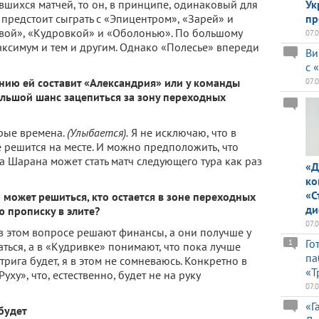
вшихся матчей, то он, в принципе, одинаковый для
Ук
предстоит сыграть с «Эпицентром», «Зарей» и
пр
авой», «Кудровкой» и «Оболонью». По большому
07.
максимум и тем и другим. Однако «Полесье» впереди
Ви
с 
нию ей составит «Александрия» или у команды
07.
льшой шанс зацепиться за зону переходных
рые времена.
(Улыбается).
Я не исключаю, что в
 решится на месте. И можно предположить, что
Шарана может стать матч следующего тура как раз
«Д
ко
«С
 может решиться, кто остается в зоне переходных
ди
ю прописку в элите?
07.
в этом вопросе решают финансы, а они получше у
Го
1
аться, а в «Кудривке» понимают, что пока лучше
па
нтрига будет, я в этом не сомневаюсь. Конкретно в
«Т
ху», что, естественно, будет не на руку
07.
«Г
будет