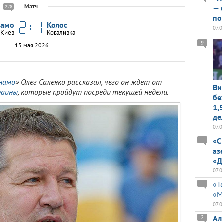
Матч
— 
228
по
намо
Колос
07.
Киев
Коваливка
9
13 мая 2026
намо
» Олег Саленко рассказал, чего он ждет от
Ви
раины
, которые пройдут посреди текущей недели.
бе
1,
де
07.
«С
аз
«Д
07.
«Т
«М
07.
Ал
2