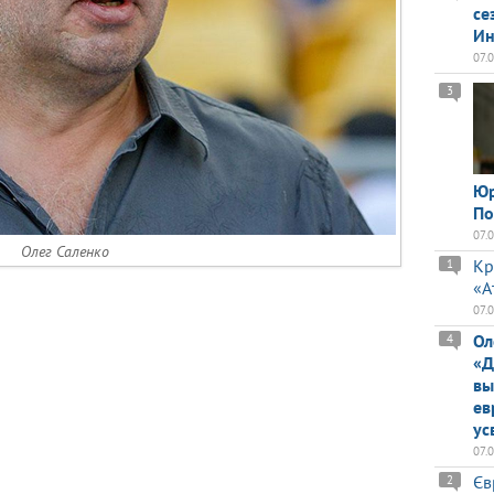
се
Ин
07.
3
Юр
По
07.
Олег Саленко
Кр
1
«А
07.
Ол
4
«Д
вы
ев
ус
07.
Єв
2