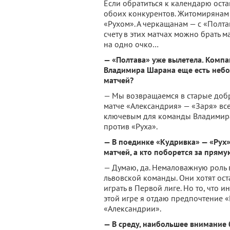
Если обратиться к календарю оста
обоих конкурентов. Житомирянам 
«Рухом». А черкащанам — с «Полт
счету в этих матчах можно брать 
на одно очко…
— «Полтава» уже вылетела. Компа
Владимира Шарана еще есть небо
матчей?
— Мы возвращаемся в старые доб
матче «Александрия» — «Заря» все
ключевым для команды Владимира 
против «Руха».
— В поединке «Кудривка» — «Рух»
матчей, а кто поборется за пряму
— Думаю, да. Немаловажную роль 
львовской команды. Они хотят ост
играть в Первой лиге. Но то, что и
этой игре я отдаю предпочтение «Ру
«Александрии».
— В среду, наибольшее внимание 