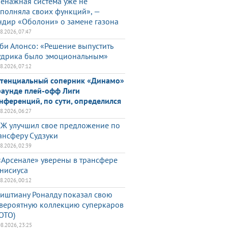
енажная система уже не
полняла своих функций», —
ндир «Оболони» о замене газона
08.2026, 07:47
би Алонсо: «Решение выпустить
дрика было эмоциональным»
08.2026, 07:12
тенциальный соперник «Динамо»
раунде плей-офф Лиги
нференций, по сути, определился
08.2026, 06:27
Ж улучшил свое предложение по
ансферу Судзуки
08.2026, 02:39
«Арсенале» уверены в трансфере
нисиуса
08.2026, 00:12
иштиану Роналду показал свою
вероятную коллекцию суперкаров
ОТО)
08.2026, 23:25