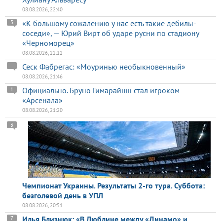
08.08.2026, 22:40
«К большому сожалению у нас есть такие дебилы-
5
соседи», — Юрий Вирт об ударе русни по стадиону
«Черноморец»
08.08.2026, 22:12
Сеск Фабрегас: «Моуринью необыкновенный»
08.08.2026, 21:46
Официально. Бруно Гимарайнш стал игроком
1
«Арсенала»
08.08.2026, 21:20
3
Чемпионат Украины. Результаты 2-го тура. Суббота:
безголевой день в УПЛ
08.08.2026, 20:51
Илья Близнюк: «В Люблине между «Динамо» и
7