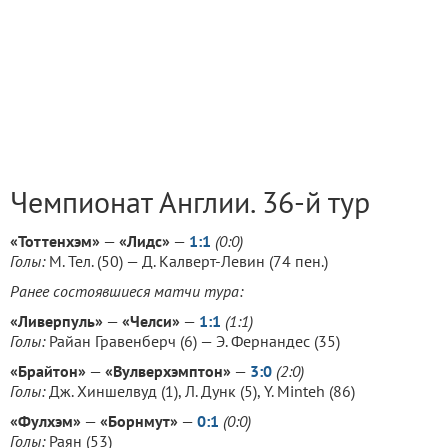
Чемпионат Англии. 36-й тур
«Тоттенхэм»
—
«Лидс»
—
1:1
(0:0)
Голы:
М. Тел. (50) — Д. Калверт-Левин (74 пен.)
Ранее состоявшиеся матчи тура:
«Ливерпуль»
—
«Челси»
—
1:1
(1:1)
Голы:
Райан Гравенберч (6) — Э. Фернандес (35)
«Брайтон»
—
«Вулверхэмптон»
—
3:0
(2:0)
Голы:
Дж. Хиншелвуд (1), Л. Дунк (5), Y. Minteh (86)
«Фулхэм»
—
«Борнмут»
—
0:1
(0:0)
Голы:
Раян (53)