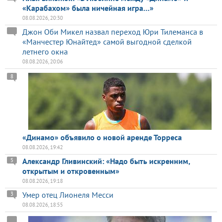
«Карабахом» была ничейная игра…»
08.08.2026, 20:30
Джон Оби Микел назвал переход Юри Тилеманса в
«Манчестер Юнайтед» самой выгодной сделкой
летнего окна
08.08.2026, 20:06
8
«Динамо» объявило о новой аренде Торреса
08.08.2026, 19:42
Александр Гливинский: «Надо быть искренним,
5
открытым и откровенным»
08.08.2026, 19:18
Умер отец Лионеля Месси
3
08.08.2026, 18:55