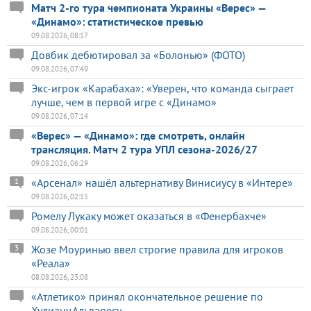
Матч 2-го тура чемпионата Украины «Верес» —
«Динамо»: статистическое превью
09.08.2026, 08:17
Довбик дебютировал за «Болонью» (ФОТО)
09.08.2026, 07:49
Экс-игрок «Карабаха»: «Уверен, что команда сыграет
лучше, чем в первой игре с «Динамо»
09.08.2026, 07:14
«Верес» — «Динамо»: где смотреть, онлайн
трансляция. Матч 2 тура УПЛ сезона-2026/27
09.08.2026, 06:29
«Арсенал» нашёл альтернативу Винисиусу в «Интере»
1
09.08.2026, 02:15
Ромелу Лукаку может оказаться в «Фенербахче»
09.08.2026, 00:01
Жозе Моуринью ввел строгие правила для игроков
3
«Реала»
08.08.2026, 23:08
«Атлетико» принял окончательное решение по
Хулиану Альваресу