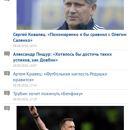
Сергей Ковалец: «Пономаренко я бы сравнил с Олегом
Саленко»
08.08.2026, 18:31
Александр Пищур: «Хотелось бы достичь таких
успехов, как Довбик»
08.08.2026, 18:07
Артем Кравец: «Футбольная наглость Редушко
3
нравится»
08.08.2026, 17:43
Трубин хочет покинуть «Бенфику»
1
08.08.2026, 17:19
1