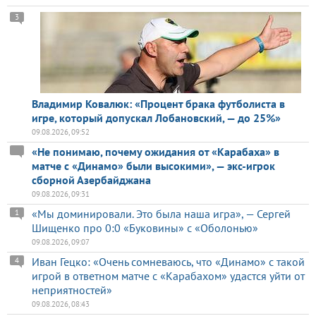
3
Владимир Ковалюк: «Процент брака футболиста в
игре, который допускал Лобановский, — до 25%»
09.08.2026, 09:52
«Не понимаю, почему ожидания от «Карабаха» в
матче с «Динамо» были высокими», — экс-игрок
сборной Азербайджана
09.08.2026, 09:31
«Мы доминировали. Это была наша игра», — Сергей
1
Шищенко про 0:0 «Буковины» с «Оболонью»
09.08.2026, 09:07
Иван Гецко: «Очень сомневаюсь, что «Динамо» с такой
4
игрой в ответном матче с «Карабахом» удастся уйти от
неприятностей»
09.08.2026, 08:43