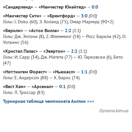
«Сандерленд»
—
«Манчестер Юнайтед»
—
0:0
«Манчестер Сити»
—
«Брентфорд»
—
3:0
(0:0)
Голы:
J. Doku (60), Э. Холанд (75), Омар Мармуш (90+2)
«Бернли»
—
«Астон Вилла»
—
2:2
(1:1)
Голы:
Дж. Энтони (8), Z. Флемминг (58) — Росс Баркли (42), О.
Уоткинс (56)
«Кристал Пэлас»
—
«Эвертон»
—
2:2
(1:1)
Голы:
И. Сарр (34), Дж. Матета (77) — Ю. Тарковски (6), Бето
(47)
«Ноттингем Форест»
—
«Ньюкасл»
—
1:1
(0:0)
Голы:
E. Андерсон (88) — Х. Барнс (74)
«Вест Хэм»
—
«Арсенал»
—
0:1
(0:0)
Голы:
Л. Троссар (83)
Турнирная таблица чемпионата Англии >>>
Dynamo.kiev.ua