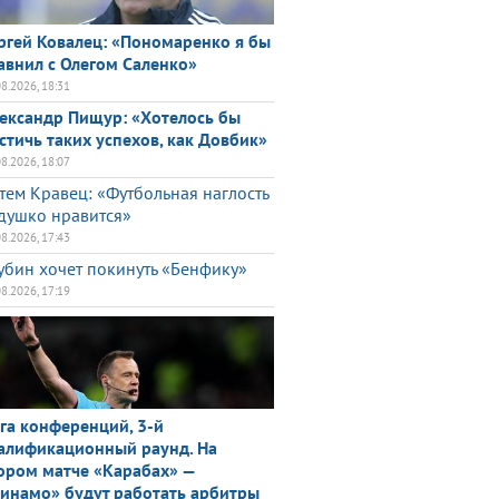
ргей Ковалец: «Пономаренко я бы
авнил с Олегом Саленко»
08.2026, 18:31
ександр Пищур: «Хотелось бы
стичь таких успехов, как Довбик»
08.2026, 18:07
тем Кравец: «Футбольная наглость
душко нравится»
08.2026, 17:43
убин хочет покинуть «Бенфику»
08.2026, 17:19
га конференций, 3-й
алификационный раунд. На
ором матче «Карабах» —
инамо» будут работать арбитры