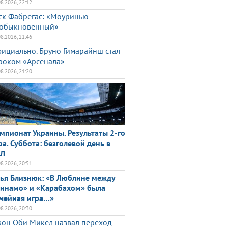
08.2026, 22:12
ск Фабрегас: «Моуринью
обыкновенный»
08.2026, 21:46
ициально. Бруно Гимарайнш стал
роком «Арсенала»
08.2026, 21:20
мпионат Украины. Результаты 2-го
ра. Суббота: безголевой день в
ПЛ
08.2026, 20:51
ья Близнюк: «В Люблине между
инамо» и «Карабахом» была
чейная игра…»
08.2026, 20:30
он Оби Микел назвал переход