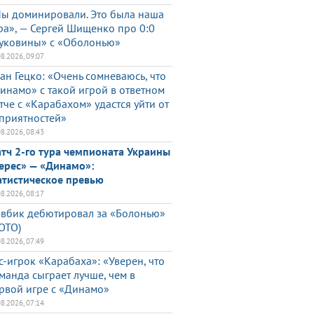
ы доминировали. Это была наша
ра», — Сергей Шищенко про 0:0
уковины» с «Оболонью»
08.2026, 09:07
ан Гецко: «Очень сомневаюсь, что
инамо» с такой игрой в ответном
тче с «Карабахом» удастся уйти от
приятностей»
08.2026, 08:43
тч 2-го тура чемпионата Украины
ерес» — «Динамо»:
атистическое превью
08.2026, 08:17
вбик дебютировал за «Болонью»
ОТО)
08.2026, 07:49
с-игрок «Карабаха»: «Уверен, что
манда сыграет лучше, чем в
рвой игре с «Динамо»
08.2026, 07:14