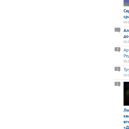
Се
ср
08.
Ал
до
08.
Ар
3
Ре
08.
Тр
1
08.
1
Ли
кв
вт
«Д