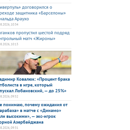
иверпуль» договорился о
реходе защитника «Барселоны»
нальда Араухо
08.2026, 10:34
ганков пропустил шестой подряд
нтрольный матч «Жироны»
08.2026, 10:13
адимир Ковалюк: «Процент брака
тболиста в игре, который
пускал Лобановский, — до 25%»
08.2026, 09:52
е понимаю, почему ожидания от
арабаха» в матче с «Динамо»
ли высокими», — экс-игрок
орной Азербайджана
08.2026, 09:31