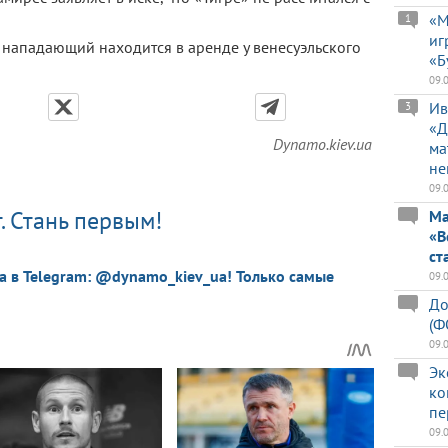
«М
1
иг
 нападающий находится в аренде у венесуэльского
«Б
09.
Ив
3
«Д
Dynamo.kiev.ua
ма
не
09.
. Стань первым!
Ма
«В
ст
a в Telegram: @dynamo_kiev_ua! Только самые
09.
До
(Ф
09.
Эк
ко
пе
09.