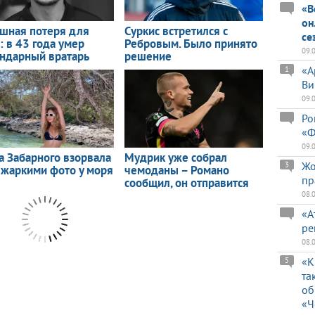
«В
он
се
09.
«А
1
Ви
09.
Ро
«Ф
09.
Жо
3
пр
08.
«А
ре
08.
«К
5
та
об
«Ч