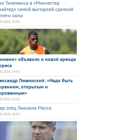
и Тилеманса в «Манчестер
айтед» самой выгодной сделкой
тнего окна
08.2026, 20:06
инамо» объявило о новой аренде
рреса
08.2026, 19:42
ександр Гливинский: «Надо быть
кренним, открытым и
кровенным»
08.2026, 19:18
ер отец Лионеля Месси
08.2026, 18:55