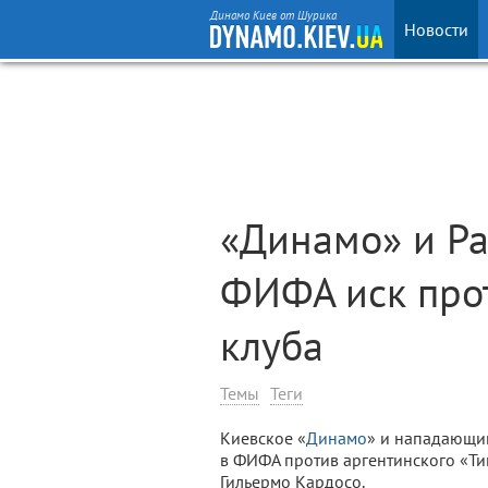
Динамо Киев от Шурика
Новости
«Динамо» и Ра
ФИФА иск прот
клуба
Темы
Теги
Киевское «
Динамо
» и нападающи
в ФИФА против аргентинского «Тиг
Гильермо Кардосо.