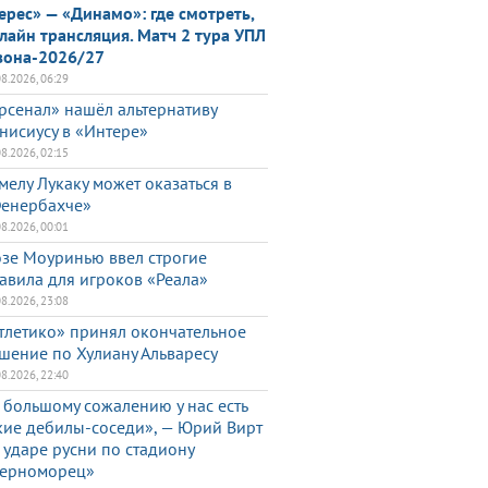
ерес» — «Динамо»: где смотреть,
лайн трансляция. Матч 2 тура УПЛ
зона-2026/27
08.2026, 06:29
рсенал» нашёл альтернативу
нисиусу в «Интере»
08.2026, 02:15
мелу Лукаку может оказаться в
енербахче»
08.2026, 00:01
зе Моуринью ввел строгие
авила для игроков «Реала»
08.2026, 23:08
тлетико» принял окончательное
шение по Хулиану Альваресу
08.2026, 22:40
 большому сожалению у нас есть
кие дебилы-соседи», — Юрий Вирт
 ударе русни по стадиону
ерноморец»