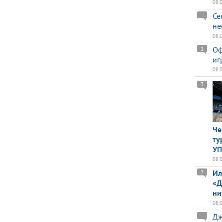
08.
Се
не
08.
Оф
1
иг
08.
3
Че
ту
У
08.
Ил
7
«Д
ни
08.
Дж