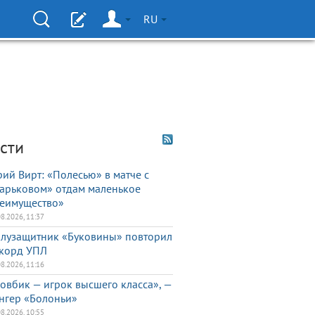
RU
сти
ий Вирт: «Полесью» в матче с
арьковом» отдам маленькое
еимущество»
08.2026, 11:37
лузащитник «Буковины» повторил
корд УПЛ
08.2026, 11:16
овбик — игрок высшего класса», —
нгер «Болоньи»
08.2026, 10:55