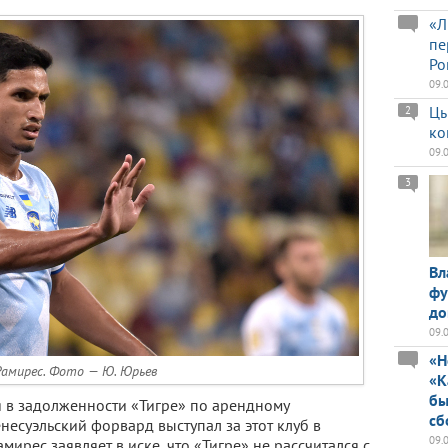
«Л
пе
Ро
09.
Цы
2
ко
09.
3
Вл
фу
до
09.
«Н
Рамирес. Фото — Ю. Юрьев
«К
бы
 в задолженности «Тигре» по арендному
сб
несуэльский форвард выступал за этот клуб в
09.
мирес заявляет в иске, что «Тигре» не рассчитался с