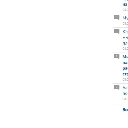
из
08.
Му
3
08.
Юр
мн
пл
08.
Ми
1
на
ра
ст
08.
Ал
2
по
08.
Вс