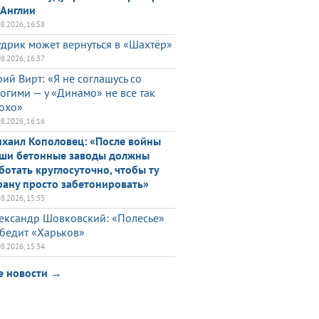
 Англии
08.2026, 16:58
дрик может вернуться в «Шахтёр»
08.2026, 16:37
ий Вирт: «Я не соглашусь со
огими — у «Динамо» не все так
охо»
08.2026, 16:16
хаил Кополовец: «После войны
ши бетонные заводы должны
ботать круглосуточно, чтобы ту
рану просто забетонировать»
08.2026, 15:55
ександр Шовковский: «Полесье»
бедит «Харьков»
08.2026, 15:34
е новости →