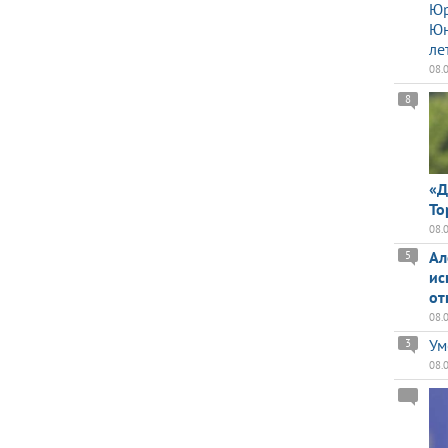
Юр
Юн
ле
08.
8
«Д
То
08.
Ал
5
ис
от
08.
Ум
3
08.