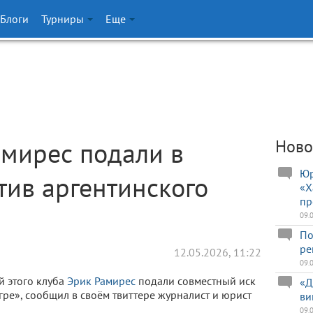
Блоги
Турниры
Еще
мирес подали в
Ново
Юр
ив аргентинского
«Х
пр
09.
По
ре
12.05.2026, 11:22
09.
й этого клуба
Эрик Рамирес
подали совместный иск
«Д
ре», сообщил в своём твиттере журналист и юрист
ви
09.