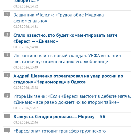
говорить...»
08.08.2026, 14:52
Защитник «Челси»: «Трудолюбие Мудрика
1
феноменально»
08.08.2026, 14:31
Стало известно, кто будет комментировать матч
3
«Верес» — «Динамо»
08.08.2026, 14:10
Инфантино влип в новый скандал: УЕФА выплатил
3
шестизначную компенсацию его любовнице
08.08.2026, 13:49
Андрей Шевченко отреагировал на удар россии по
3
стадиону «Черноморец» в Одессе
08.08.2026, 13:28
Игорь Цыганик: «Если «Верес» выстоит в дебюте матча,
1
«Динамо» все равно дожмет их во втором тайме»
08.08.2026, 13:07
8 августа. Сегодня родились... Морозу — 56
08.08.2026, 12:46
«Барселона» готовит трансфер грузинского