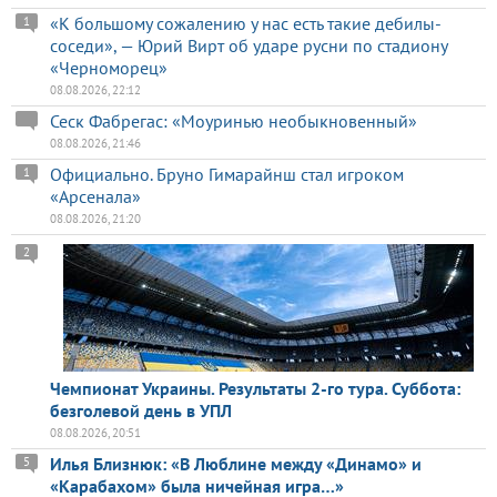
«К большому сожалению у нас есть такие дебилы-
1
соседи», — Юрий Вирт об ударе русни по стадиону
«Черноморец»
08.08.2026, 22:12
Сеск Фабрегас: «Моуринью необыкновенный»
08.08.2026, 21:46
Официально. Бруно Гимарайнш стал игроком
1
«Арсенала»
08.08.2026, 21:20
2
Чемпионат Украины. Результаты 2-го тура. Суббота:
безголевой день в УПЛ
08.08.2026, 20:51
Илья Близнюк: «В Люблине между «Динамо» и
5
«Карабахом» была ничейная игра…»