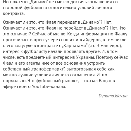
Но пока что „Динамо“ не смогло достичь соглашения со
стороной футболиста относительно условий личного
контракта.
Означает ли это, что Фаал перейдет в „Динамо“? Нет.
Означает ли это, что Фаал не перейдет в „Динамо“? Нет. Что
это означает? Сейчас объясню. Когда информация по Фаалу
просочилась в прессу через наших инсайдеров, в том числе
о его клаусуле в контракте с „Карпатами“ (я о 3 млн евро),
интерес к футболисту начали проявлять другие. И, в том
числе, есть предметный интерес из Украины. Поэтому сейчас
Фаал и его агенты имеют все основания устроить
собственный „трансфермаркт“, выторговывая себе как
можно лучшие условия личного соглашения. И это
нормально. Это футбольный рынок», — сказал Вацко в
эфире своего YouTube-канала.
Dynamo.kiev.ua