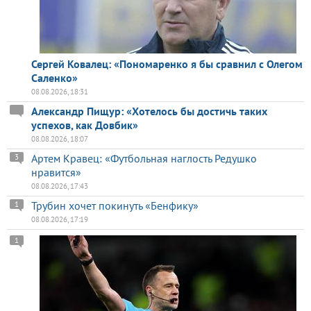
Сергей Ковалец: «Пономаренко я бы сравнил с Олегом
Саленко»
08.08.2026, 18:31
Александр Пищур: «Хотелось бы достичь таких
успехов, как Довбик»
08.08.2026, 18:07
Артем Кравец: «Футбольная наглость Редушко
3
нравится»
08.08.2026, 17:43
Трубин хочет покинуть «Бенфику»
1
08.08.2026, 17:19
1