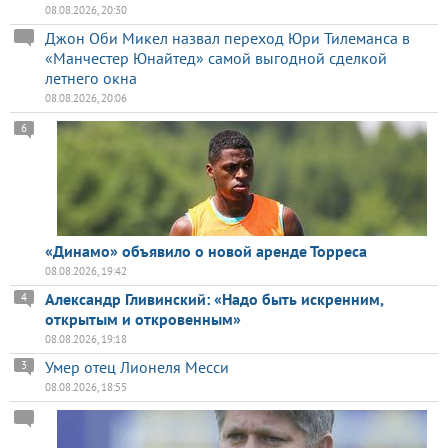
08.08.2026, 20:30
Джон Оби Микел назвал переход Юри Тилеманса в
«Манчестер Юнайтед» самой выгодной сделкой
летнего окна
08.08.2026, 20:06
6
«Динамо» объявило о новой аренде Торреса
08.08.2026, 19:42
Александр Гливинский: «Надо быть искренним,
4
открытым и откровенным»
08.08.2026, 19:18
Умер отец Лионеля Месси
3
08.08.2026, 18:55