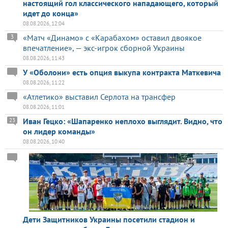
настоящий гол классического нападающего, который
идет до конца»
08.08.2026, 12:04
«Матч «Динамо» с «Карабахом» оставил двоякое
3
впечатление», — экс-игрок сборной Украины
08.08.2026, 11:43
У «Оболони» есть опция выкупа контракта Маткевича
08.08.2026, 11:22
«Атлетико» выставил Серлота на трансфер
08.08.2026, 11:01
Иван Гецко: «Шапаренко неплохо выглядит. Видно, что
23
он лидер команды»
08.08.2026, 10:40
Дети Защитников Украины посетили стадион и