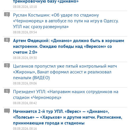
тренировочную базу «Динамо»
08.08.2026, 10:18
Руслан Костышин: «Об ударе по стадиону
2
«Черноморец» в автобусе по пути на игру в Одессу.
УПЛ нас сразу развернула»
08.08.2026, 09:54
Артем Федецкий: «Динамо» должно быть в хорошем
8
настроении. Ожидаю победы над «Вересом» со
счетом 2:0»
08.08.2026, 09:30
Цыганков пропустил уже пятый контрольный матч
2
«Жироны», Ванат оформил ассист и реализовал
пенальти (ВИДЕО)
08.08.2026, 09:06
Президент УПЛ: «Направим наших сотрудников на
1
стадион «Черноморец»
08.08.2026, 08:42
Начинается 2-й тур УПЛ. «Верес» — «Динамо»,
«Полесье» — «Харьков» и другие матчи. Расписание,
принимающие города и стадионы
08.08.2026, 08:16