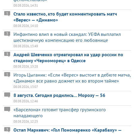
08.08.2026, 14:31
Стало известно, кто будет комментировать матч
1
«Верес» — «Динамо»
08.08.2026, 14:10
Инфантино влип в новый скандал: УЕФА выплатил
3
шестизначную компенсацию его любовнице
08.08.2026, 13:49
Андрей Шевченко отреагировал на удар россии по
3
стадиону «Черноморец» в Одессе
08.08.2026, 13:28
Игорь Цыганик: «Если «Верес» выстоит в дебюте матча,
1
«Динамо» все равно дожмет их во втором тайме»
08.08.2026, 13:07
8 августа. Сегодня родились... Морозу — 56
08.08.2026, 12:46
«Барселона» готовит трансфер грузинского
нападающего
08.08.2026, 12:25
Остап Маркевич: «Гол Пономаренко «Карабаху» —
3