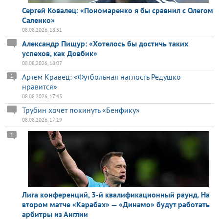
Сергей Ковалец: «Пономаренко я бы сравнил с Олегом
Саленко»
08.08.2026, 18:31
Александр Пищур: «Хотелось бы достичь таких
успехов, как Довбик»
08.08.2026, 18:07
Артем Кравец: «Футбольная наглость Редушко
1
нравится»
08.08.2026, 17:43
Трубин хочет покинуть «Бенфику»
08.08.2026, 17:19
1
Лига конференций, 3-й квалификационный раунд. На
втором матче «Карабах» — «Динамо» будут работать
арбитры из Англии