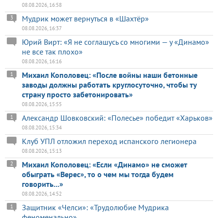
08.08.2026, 16:58
Мудрик может вернуться в «Шахтёр»
3
08.08.2026, 16:37
Юрий Вирт: «Я не соглашусь со многими — у «Динамо»
не все так плохо»
08.08.2026, 16:16
Михаил Кополовец: «После войны наши бетонные
1
заводы должны работать круглосуточно, чтобы ту
страну просто забетонировать»
08.08.2026, 15:55
Александр Шовковский: «Полесье» победит «Харьков»
1
08.08.2026, 15:34
Клуб УПЛ отложил переход испанского легионера
08.08.2026, 15:13
Михаил Кополовец: «Если «Динамо» не сможет
2
обыграть «Верес», то о чем мы тогда будем
говорить...»
08.08.2026, 14:52
Защитник «Челси»: «Трудолюбие Мудрика
1
феноменально»