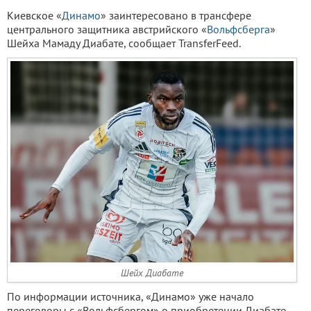
Киевское «
Динамо
» заинтересовано в трансфере
центрального защитника австрийского «
Вольфсберга
»
Шейха Мамаду Диабате, сообщает TransferFeed.
Шейх Диабате
По информации источника, «Динамо» уже начало
переговоры с «Вольфсбергом» о приобретении Диабате.