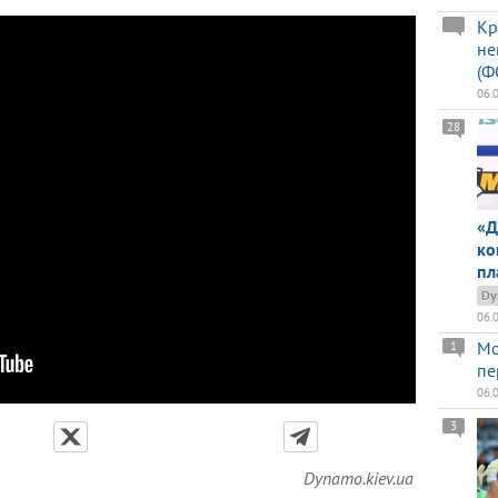
Кр
не
(Ф
06.
28
«Д
ко
пл
Dy
06.
Мо
1
пе
06.
3
Dynamo.kiev.ua