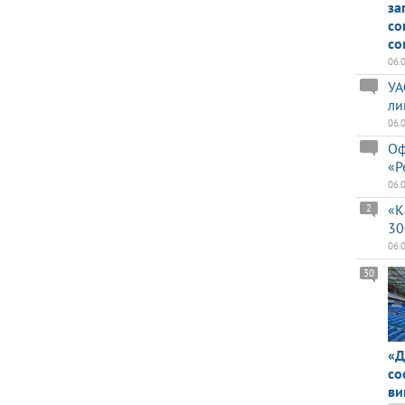
за
со
со
06.
УА
ли
06.
Оф
«Р
06.
«К
2
30
06.
30
«Д
со
ви