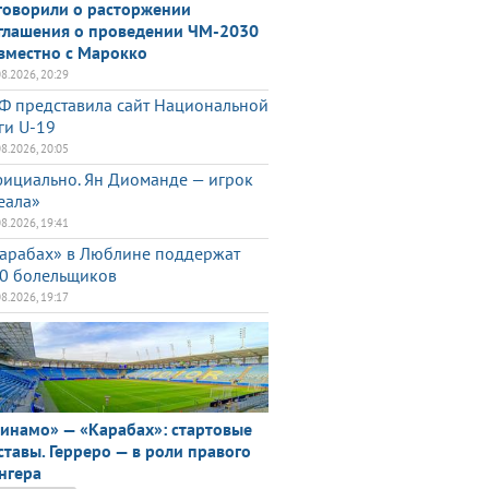
говорили о расторжении
глашения о проведении ЧМ-2030
вместно с Марокко
08.2026, 20:29
Ф представила сайт Национальной
ги U-19
08.2026, 20:05
ициально. Ян Диоманде — игрок
еала»
08.2026, 19:41
арабах» в Люблине поддержат
0 болельщиков
08.2026, 19:17
инамо» — «Карабах»: стартовые
ставы. Герреро — в роли правого
нгера