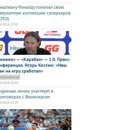
иштиану Роналду показал свою
вероятную коллекцию суперкаров
ОТО)
08.2026, 23:25
инамо» — «Карабах» — 1:0. Пресс-
нференция. Игорь Костюк: «Наш
ан на игру сработал»
namo.kiev.ua
08.2026, 22:33
уринью лично участвует в
реговорах с Винисиусом
08.2026, 22:29