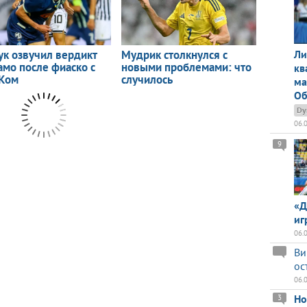
Ли
кв
ма
Об
Dy
06.
9
«Д
иг
06.
Ви
ос
06.
Но
3