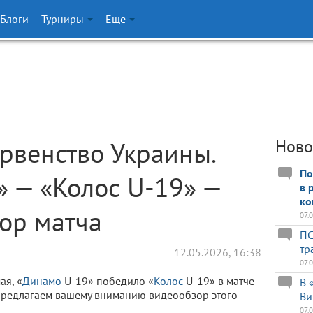
Блоги
Турниры
Еще
рвенство Украины.
Ново
По
 — «Колос U-19» —
в 
ко
ор матча
07.
ПС
тр
12.05.2026, 16:38
07.
ая, «
Динамо
U-19» победило «
Колос
U-19» в матче
В 
Предлагаем вашему вниманию видеообзор этого
Ви
07.