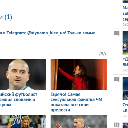
Ма
за
 (1)
се
06.
a в Telegram: @dynamo_kiev_ua! Только самые
«Д
ВИ
06.
6
Ст
«К
06.
51