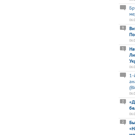
Бр
ме
06.
Ви
9
По
06.
На
1
Ли
Ук
06.
1-
ан
(В
06.
«Д
2
бе
06.
Бы
2
«Н
мо