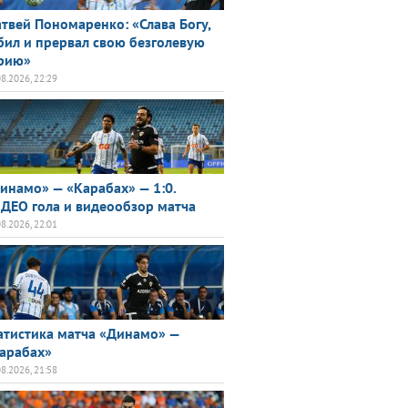
твей Пономаренко: «Слава Богу,
бил и прервал свою безголевую
рию»
08.2026, 22:29
инамо» — «Карабах» — 1:0.
ДЕО гола и видеообзор матча
08.2026, 22:01
атистика матча «Динамо» —
арабах»
08.2026, 21:58