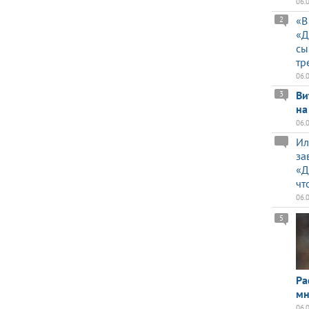
06.
«В
2
«Д
сы
тр
06.
Ви
3
на
06.
Ил
за
«Д
чт
06.
5
Ра
мн
06.