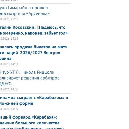
уно Гимарайнш прошел
досмотр для «Арсенала»
08.2026, 15:33
талий Косовский: «Надеюсь, что
номаренко, наконец, забьет гол»
08.2026, 15:12
чалась продажа билетов на матч
ги наций-2026/2027 Венгрия —
раина
08.2026, 14:51
й тур УПЛ. Никола Риццоли
ализирует решения арбитров
ИДЕО)
08.2026, 14:30
инамо» сыграет с «Карабахом» в
ло-синей форме
08.2026, 14:09
вший форвард «Карабаха»:
аличие большого количества
лодых футболистов — это плюс