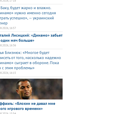
08.2026, 17:18
 Баку, будет жарко и влажно.
инамо» нужно именно сегодня
грать успешно», — украинский
енер
08.2026, 16:57
талий Лисицкий: «Динамо» забьет
 один мяч больше»
08.2026, 16:36
ья Близнюк: «Многое будет
висеть от того, насколько надежно
инамо» сыграет в обороне. Пока
о с этим проблемы»
08.2026, 16:15
ффаэль: «Блохин не давал мне
ого игрового времени»
08.2026, 15:54