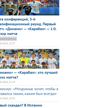
га конференций, 3-й
алификационный раунд. Первый
тч. «Динамо» — «Карабах» — 1:0.
зор матча
namo.kiev.ua
08.2026, 21:57
инамо» — «Карабах»: кто лучший
рок матча?
08.2026, 21:19
нисиус: «Моуринью хочет, чтобы я
тавался таким, каким был всегда»
08.2026, 20:53
вый скандал? В Испании