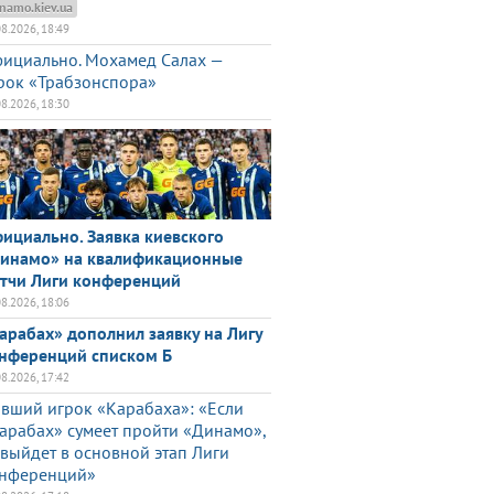
namo.kiev.ua
08.2026, 18:49
ициально. Мохамед Салах —
рок «Трабзонспора»
08.2026, 18:30
ициально. Заявка киевского
инамо» на квалификационные
тчи Лиги конференций
08.2026, 18:06
арабах» дополнил заявку на Лигу
нференций списком Б
08.2026, 17:42
вший игрок «Карабаха»: «Если
арабах» сумеет пройти «Динамо»,
 выйдет в основной этап Лиги
нференций»