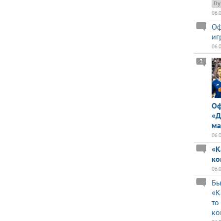
Dy
06.
Оф
иг
06.
3
Оф
«Д
ма
06.
«К
ко
06.
Бы
«К
то
ко