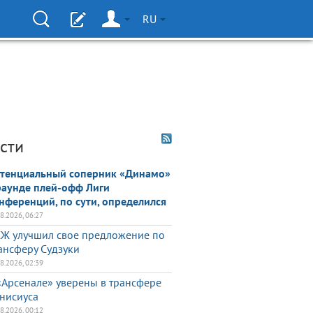
RU
сти
тенциальный соперник «Динамо»
раунде плей-офф Лиги
нференций, по сути, определился
08.2026, 06:27
Ж улучшил свое предложение по
ансферу Судзуки
08.2026, 02:39
«Арсенале» уверены в трансфере
нисиуса
08.2026, 00:12