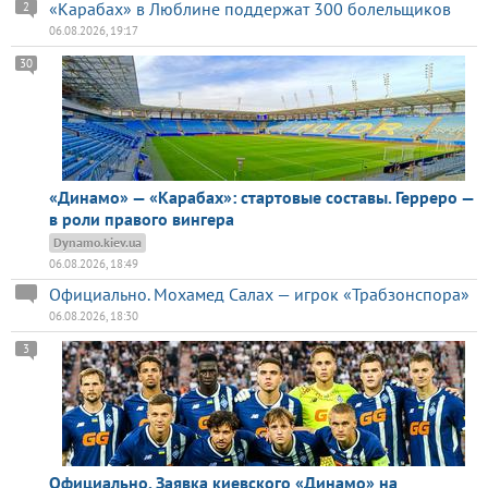
«Карабах» в Люблине поддержат 300 болельщиков
2
06.08.2026, 19:17
30
«Динамо» — «Карабах»: стартовые составы. Герреро —
в роли правого вингера
Dynamo.kiev.ua
06.08.2026, 18:49
Официально. Мохамед Салах — игрок «Трабзонспора»
06.08.2026, 18:30
3
Официально. Заявка киевского «Динамо» на