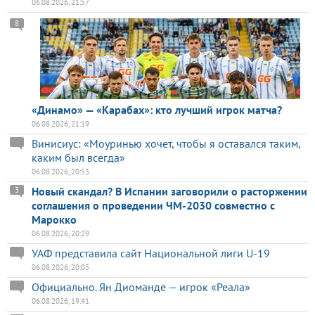
06.08.2026, 21:57
8
«Динамо» — «Карабах»: кто лучший игрок матча?
06.08.2026, 21:19
Винисиус: «Моуринью хочет, чтобы я оставался таким,
каким был всегда»
06.08.2026, 20:53
Новый скандал? В Испании заговорили о расторжении
3
соглашения о проведении ЧМ-2030 совместно с
Марокко
06.08.2026, 20:29
УАФ представила сайт Национальной лиги U-19
06.08.2026, 20:05
Официально. Ян Диоманде — игрок «Реала»
06.08.2026, 19:41