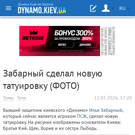
Динамо Киев от Шурика
RU
Забарный сделал новую
татуировку (ФОТО)
Темы
Теги
12.05.2026, 17:20
Бывший защитник киевского «Динамо»
Илья Забарный
,
который сейчас является игроком
ПСЖ
, сделал новую
татуировку. На рисунке изображены основатели Киева:
братья Кий, Щек, Хорив и их сестра Лыбедь.