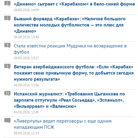
«Динамо» сыграет с «Карабахом» в бело-синей форме
2
06.08.2026, 14:09
Бывший форвард «Карабаха»: «Наличие большого
2
количества молодых футболистов — это плюс для
«Динамо»
06.08.2026, 13:48
Стала известна реакция Мудрика на возвращение в
3
футбол
06.08.2026, 13:27
Ветеран азербайджанского футбола: «Если «Карабах»
1
покажет свою привычную форму, то добьется сегодня
нужного результата»
06.08.2026, 13:06
Испанский журналист: «Требования Цыганкова по
21
зарплате отпугнули «Реал Сосьедад», «Эспаньол»,
«Вильярреал» и «Валенсию»
06.08.2026, 12:45
«Ливерпуль» ведет переговоры с еще одним
нападающим ПСЖ
06.08.2026, 12:24