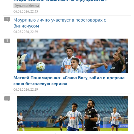
Dynamo.kiev.ua
06.08.2026, 22:33
Моуринью лично участвует в переговорах с
1
Винисиусом
06.08.2026, 22:29
3
Матвей Пономаренко: «Слава Богу, забил и прервал
свою безголевую серию»
06.08.2026, 22:29