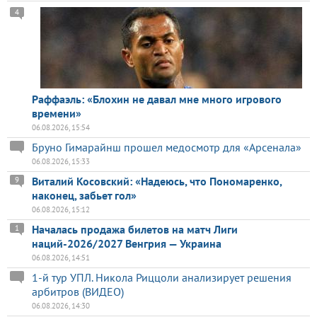
4
Раффаэль: «Блохин не давал мне много игрового
времени»
06.08.2026, 15:54
Бруно Гимарайнш прошел медосмотр для «Арсенала»
06.08.2026, 15:33
Виталий Косовский: «Надеюсь, что Пономаренко,
9
наконец, забьет гол»
06.08.2026, 15:12
Началась продажа билетов на матч Лиги
1
наций-2026/2027 Венгрия — Украина
06.08.2026, 14:51
1-й тур УПЛ. Никола Риццоли анализирует решения
арбитров (ВИДЕО)
06.08.2026, 14:30