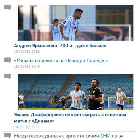
Андрей Ярмоленко: 700 и... даже больше
10.08.2026, 23:06
«Милан» нацелился на Леандро Паредеса
10.08.2026, 22:40
Эльвин Джафаргулиев сможет сыграть в ответном
матче с «Динамо»
10.08.2026, 22:12
Месси готов судиться с аргентинскими СМИ из-за