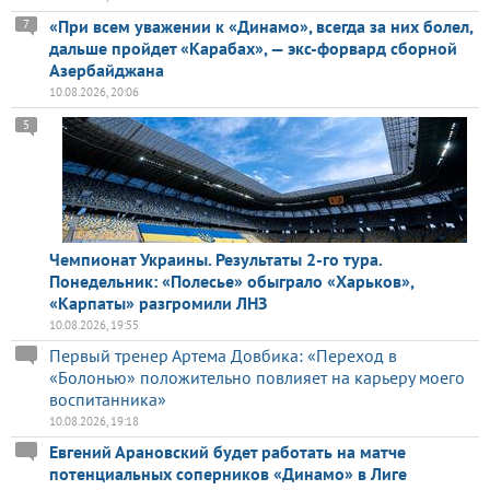
«При всем уважении к «Динамо», всегда за них болел,
7
дальше пройдет «Карабах», — экс-форвард сборной
Азербайджана
10.08.2026, 20:06
5
Чемпионат Украины. Результаты 2-го тура.
Понедельник: «Полесье» обыграло «Харьков»,
«Карпаты» разгромили ЛНЗ
10.08.2026, 19:55
Первый тренер Артема Довбика: «Переход в
«Болонью» положительно повлияет на карьеру моего
воспитанника»
10.08.2026, 19:18
Евгений Арановский будет работать на матче
потенциальных соперников «Динамо» в Лиге