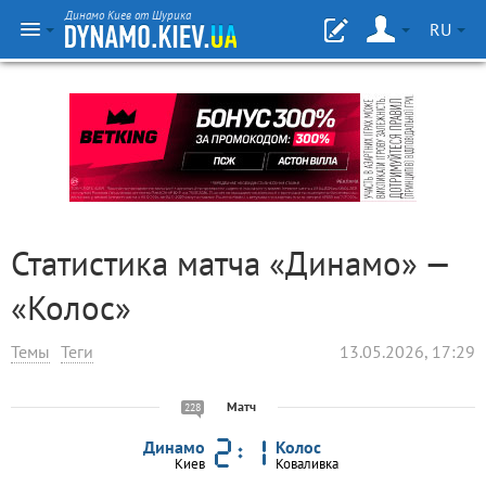
Динамо Киев от Шурика
RU
Статистика матча «Динамо» —
«Колос»
Темы
Теги
13.05.2026, 17:29
Матч
228
Динамо
Колос
Киев
Коваливка