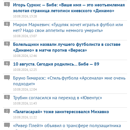
Игорь Суркис — Бибе: «Ваше имя — это неотъемлемая
1
золотая страница летописи киевского «Динамо»
10.08.2026, 13:28
Мирон Маркевич: «Гуцуляк хочет играть в футбол или
8
нет? Надо свои аппетиты немного умерить»
10.08.2026, 13:07
Болельщики назвали лучшего футболиста в составе
9
«Динамо» в матче против «Вереса»
10.08.2026, 12:46
10 августа. Сегодня родились... Бибе — 89
6
10.08.2026, 12:25
Бруно Гимараэс: «Стиль футбола «Арсенала» мне очень
подходит»
10.08.2026, 12:04
Трубин согласился на переход в «Ювентус»
3
10.08.2026, 11:43
«Галатасарай» тоже заинтересовался Михавко
2
10.08.2026, 11:22
«Ривер Плейт» объявил о трансфере полузащитника