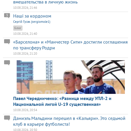
вмешательства в личную жизнь
10.08.2026, 21:46
Наші за кордоном
3
Сергій Гусак (sergiomole1)
Блог
10.08.2026, 21:40
«Барселона» и «Манчестер Сити» достигли соглашения
по трансферу Родри
10.08.2026, 21:20
Павел Чередниченко: «Разница между УПЛ-2 и
Национальной лигой U-19 существенная»
10.08.2026, 20:54
Даниэль Мальдини перешел в «Кальяри». Это седьмой
клуб в карьере футболиста!
10.08.2026, 20:30