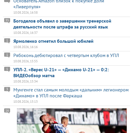
Основатель Amazon близок к покупке доли
«Ливерпуля»
10.08.2026, 16:58
Богоделов объявил о завершении тренерской
35
деятельности после штрафа за русский язык
10.08.2026, 16:37
Ярмоленко отметил большой юбилей
1
10.08.2026, 16:16
Рябоконь дебютировал с четвертым клубом в УПЛ
1
10.08.2026, 15:55
УПЛ-2. «Верес U-21» — «Динамо U-21» — 0:2:
1
ВИДЕОобзор матча
10.08.2026, 15:34
Мунгенге стал самым молодым «дальним» легионером
3
«Динамо» в УПЛ после Фаркаша
10.08.2026, 15:13
16