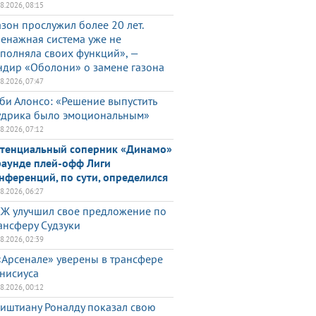
08.2026, 08:15
азон прослужил более 20 лет.
енажная система уже не
полняла своих функций», —
ндир «Оболони» о замене газона
08.2026, 07:47
би Алонсо: «Решение выпустить
дрика было эмоциональным»
08.2026, 07:12
тенциальный соперник «Динамо»
раунде плей-офф Лиги
нференций, по сути, определился
08.2026, 06:27
Ж улучшил свое предложение по
ансферу Судзуки
08.2026, 02:39
«Арсенале» уверены в трансфере
нисиуса
08.2026, 00:12
иштиану Роналду показал свою