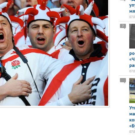
уп
мя
07.
7
ро
«Ч
ра
07.
Ут
ма
ко
«Б
07.