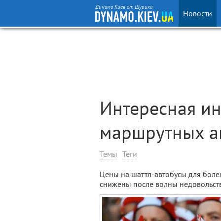
Динамо Киев от Шурика
Новости
Интересная и
маршрутных а
Темы
Теги
Цены на шаттл-автобусы для бол
снижены после волны недовольств