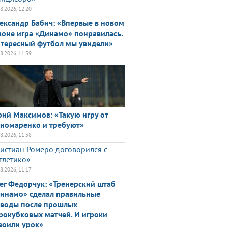
08.2026, 12:20
ександр Бабич: «Впервые в новом
зоне игра «Динамо» понравилась.
тересный футбол мы увидели»
08.2026, 11:59
ий Максимов: «Такую игру от
номаренко и требуют»
08.2026, 11:38
истиан Ромеро договорился с
тлетико»
08.2026, 11:17
ег Федорчук: «Тренерский штаб
инамо» сделал правильные
воды после прошлых
рокубковых матчей. И игроки
воили урок»