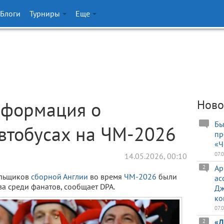
Блоги
Турниры
Еще
нформация о
Ново
Бы
втобусах на ЧМ-2026
пр
«Ч
07.
14.05.2026, 00:10
Ар
2
ельщиков
сборной Англии
во время
ЧМ-2026
были
ас
а среди фанатов, сообщает DPA.
Дж
ко
07.
«Д
2