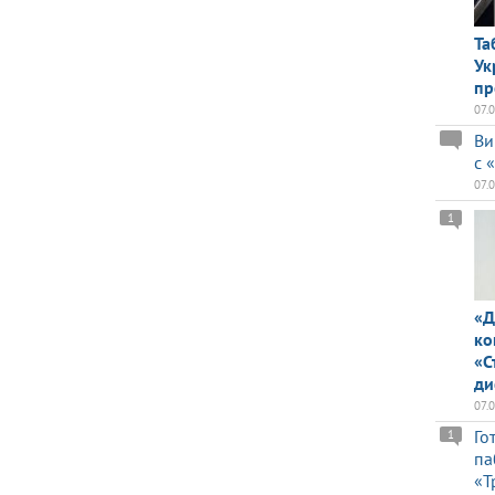
Та
Ук
пр
07.
Ви
с 
07.
1
«Д
ко
«С
ди
07.
Го
1
па
«Т