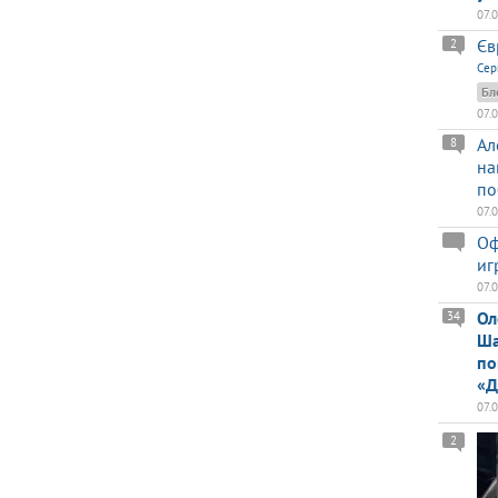
07.
Єв
2
Сер
Бл
07.
Ал
8
на
по
07.
Оф
иг
07.
Ол
34
Ша
по
«Д
07.
2