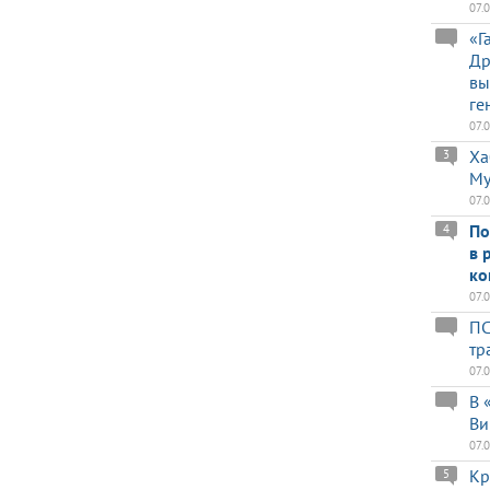
07.
«Г
Др
вы
ге
07.
Ха
3
Му
07.
По
4
в 
ко
07.
ПС
тр
07.
В 
Ви
07.
Кр
5