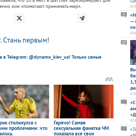
бавила, что 20% мест в шаттлах зарезервируют для
сд
енно они «помогают принимать мир».
07.
«Н
6
— 
по
07.
. Стань первым!
20
a в Telegram: @dynamo_kiev_ua! Только самые
Ви
бе
1,
де
07.
«С
аз
«Д
07.
«Т
«М