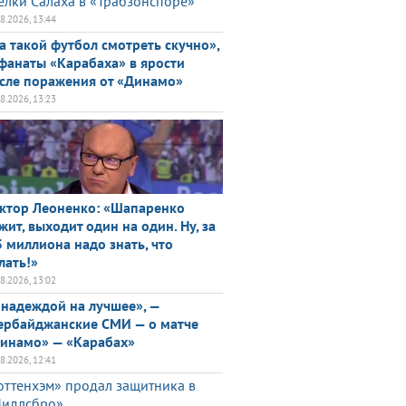
елки Салаха в «Трабзонспоре»
08.2026, 13:44
а такой футбол смотреть скучно»,
фанаты «Карабаха» в ярости
сле поражения от «Динамо»
08.2026, 13:23
ктор Леоненко: «Шапаренко
жит, выходит один на один. Ну, за
5 миллиона надо знать, что
лать!»
08.2026, 13:02
 надеждой на лучшее», —
ербайджанские СМИ — о матче
инамо» — «Карабах»
08.2026, 12:41
оттенхэм» продал защитника в
идлсбро»