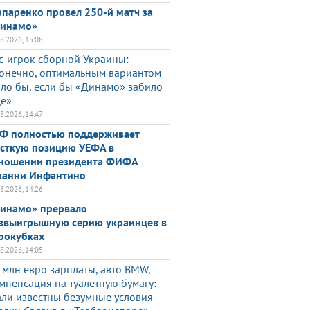
паренко провел 250-й матч за
инамо»
08.2026, 15:08
с-игрок сборной Украины:
онечно, оптимальным вариантом
ло бы, если бы «Динамо» забило
е»
08.2026, 14:47
Ф полностью поддерживает
сткую позицию УЕФА в
ношении президента ФИФА
анни Инфантино
08.2026, 14:26
инамо» прервало
звыигрышную серию украинцев в
рокубках
08.2026, 14:05
 млн евро зарплаты, авто BMW,
мпенсация на туалетную бумагу:
али известны безумные условия