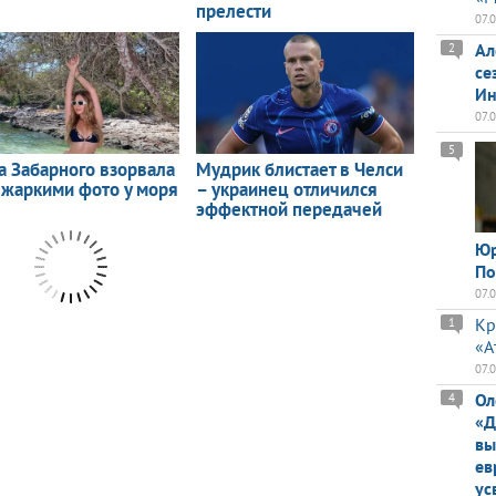
07.
Ал
2
се
Ин
07.
5
Юр
По
07.
Кр
1
«А
07.
Ол
4
«Д
вы
ев
ус