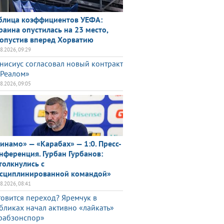
блица коэффициентов УЕФА:
раина опустилась на 23 место,
опустив вперед Хорватию
08.2026, 09:29
нисиус согласовал новый контракт
«Реалом»
08.2026, 09:05
инамо» — «Карабах» — 1:0. Пресс-
нференция. Гурбан Гурбанов:
толкнулись с
сциплинированной командой»
08.2026, 08:41
товится переход? Яремчук в
бликах начал активно «лайкать»
рабзонспор»