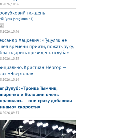
08.2026, 10:56
рокубковий тиждень
гій Гусак (sergiomole1)
ог
08.2026, 10:46
ександр Хацкевич: «Гуцуляк не
шел времени прийти, пожать руку,
благодарить президента клуба»
08.2026, 10:35
ициально. Кристиан Нёргор —
рок «Эвертона»
08.2026, 10:14
ег Дулуб: «Тройка Тымчик,
паренко и Волошин очень
нравилась — они сразу добавили
инамо» скорости»
08.2026, 09:53