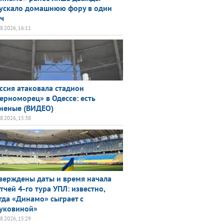
ускало домашнюю фору в один
ч
08.2026, 16:11
ссия атаковала стадион
ерноморец» в Одессе: есть
неные (ВИДЕО)
08.2026, 15:38
верждены даты и время начала
тчей 4-го тура УПЛ: известно,
гда «Динамо» сыграет с
уковиной»
08.2026, 15:29