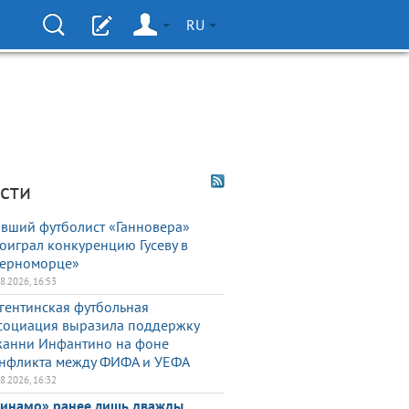
RU
сти
вший футболист «Ганновера»
оиграл конкуренцию Гусеву в
ерноморце»
08.2026, 16:53
гентинская футбольная
социация выразила поддержку
анни Инфантино на фоне
нфликта между ФИФА и УЕФА
08.2026, 16:32
инамо» ранее лишь дважды