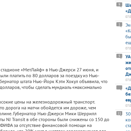
Ша
9
«Д
07.
Эк
1
«К
бы
ещ
07.
УА
5
же
от
 стадионе «МетЛайф» в Нью-Джерси 27 июня, и
Дж
ли платить по 80 долларов за поездку из Нью-
07.
бернатор штата Нью-Йорк Кэти Хокул объявила, что
 долларов, чтобы сделать мундиаль «максимально
«Д
бе
ев
ысокие цены на железнодорожный транспорт.
07.
то дорога на матчи обойдется им дороже, чем
ерлине. Губернатор Нью-Джерси Мики Шеррилл
30
11
ты NJ Transit в обе стороны были снижены со 150 до
ко
 ФИФА за отсутствие финансовой помощи на
ст