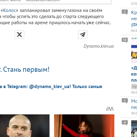
07.
 «
Колос
» запланировал замену газона на своём
Кр
1
 чтобы успеть это сделать до старта следующего
не
ющие работы на арене пришлось начать уже сейчас.
(Ф
06.
34
Dynamo.kiev.ua
«Д
. Стань первым!
ко
пл
a в Telegram: @dynamo_kiev_ua! Только самые
Dy
06.
Мо
1
пе
06.
4