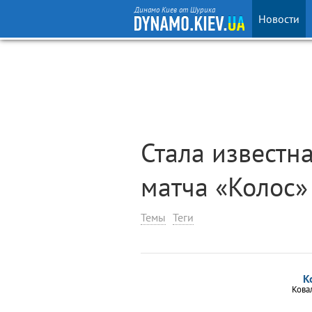
Динамо Киев от Шурика
Новости
Стала известн
матча «Колос»
Темы
Теги
К
Кова