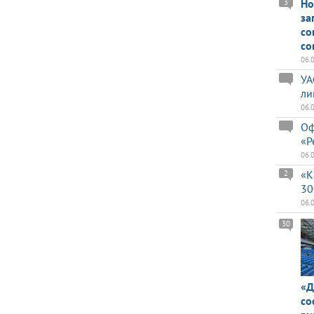
Но
3
за
со
со
06.
УА
ли
06.
Оф
«Р
06.
«К
2
30
06.
30
«Д
со