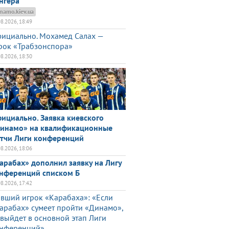
нгера
namo.kiev.ua
08.2026, 18:49
ициально. Мохамед Салах —
рок «Трабзонспора»
08.2026, 18:30
ициально. Заявка киевского
инамо» на квалификационные
тчи Лиги конференций
08.2026, 18:06
арабах» дополнил заявку на Лигу
нференций списком Б
08.2026, 17:42
вший игрок «Карабаха»: «Если
арабах» сумеет пройти «Динамо»,
 выйдет в основной этап Лиги
нференций»