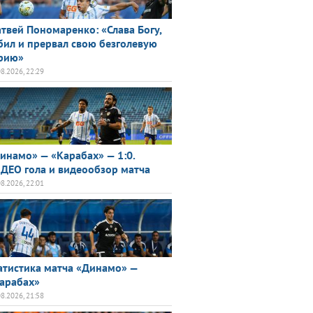
твей Пономаренко: «Слава Богу,
бил и прервал свою безголевую
рию»
08.2026, 22:29
инамо» — «Карабах» — 1:0.
ДЕО гола и видеообзор матча
08.2026, 22:01
атистика матча «Динамо» —
арабах»
08.2026, 21:58