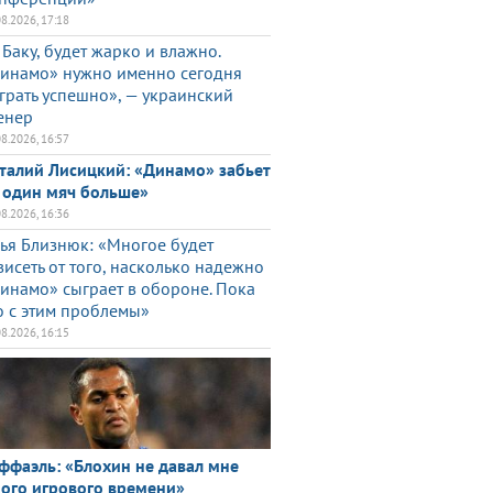
08.2026, 17:18
 Баку, будет жарко и влажно.
инамо» нужно именно сегодня
грать успешно», — украинский
енер
08.2026, 16:57
талий Лисицкий: «Динамо» забьет
 один мяч больше»
08.2026, 16:36
ья Близнюк: «Многое будет
висеть от того, насколько надежно
инамо» сыграет в обороне. Пока
о с этим проблемы»
08.2026, 16:15
ффаэль: «Блохин не давал мне
ого игрового времени»