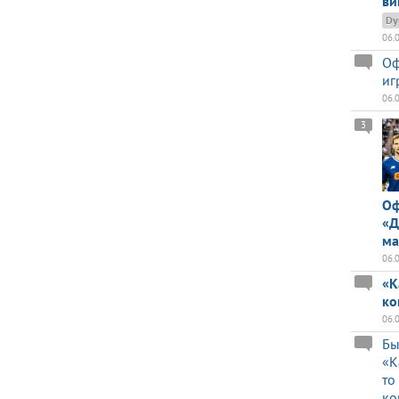
ви
Dy
06.
Оф
иг
06.
3
Оф
«Д
ма
06.
«К
ко
06.
Бы
«К
то
ко