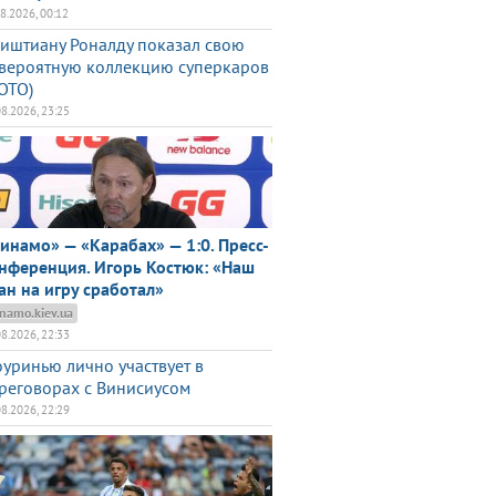
08.2026, 00:12
иштиану Роналду показал свою
вероятную коллекцию суперкаров
ОТО)
08.2026, 23:25
инамо» — «Карабах» — 1:0. Пресс-
нференция. Игорь Костюк: «Наш
ан на игру сработал»
namo.kiev.ua
08.2026, 22:33
уринью лично участвует в
реговорах с Винисиусом
08.2026, 22:29