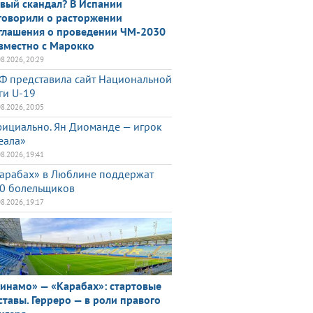
вый скандал? В Испании
говорили о расторжении
глашения о проведении ЧМ-2030
вместно с Марокко
08.2026, 20:29
Ф представила сайт Национальной
ги U-19
08.2026, 20:05
ициально. Ян Диоманде — игрок
еала»
08.2026, 19:41
арабах» в Люблине поддержат
0 болельщиков
08.2026, 19:17
инамо» — «Карабах»: стартовые
ставы. Герреро — в роли правого