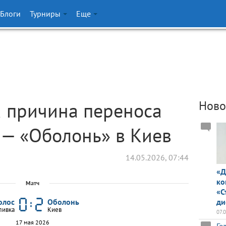
Блоги
Турниры
Еще
а причина переноса
Ново
 — «Оболонь» в Киев
14.05.2026, 07:44
«Д
ко
Матч
«С
олос
Оболонь
ди
ливка
Киев
07.
17 мая 2026