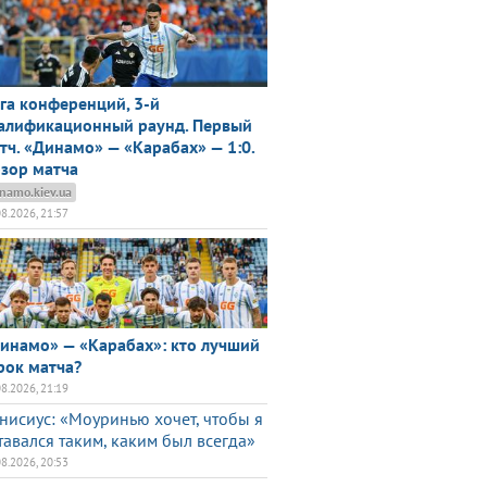
га конференций, 3-й
алификационный раунд. Первый
тч. «Динамо» — «Карабах» — 1:0.
зор матча
namo.kiev.ua
08.2026, 21:57
инамо» — «Карабах»: кто лучший
рок матча?
08.2026, 21:19
нисиус: «Моуринью хочет, чтобы я
тавался таким, каким был всегда»
08.2026, 20:53