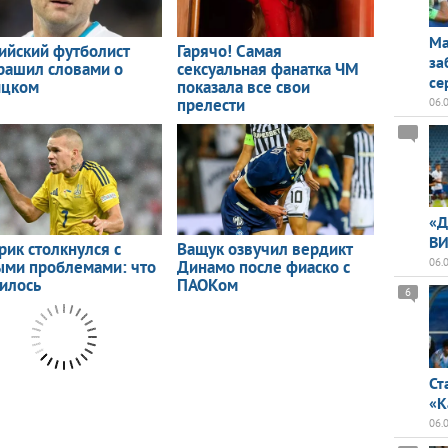
Ма
за
се
06.
«Д
ВИ
06.
6
Ст
«К
06.