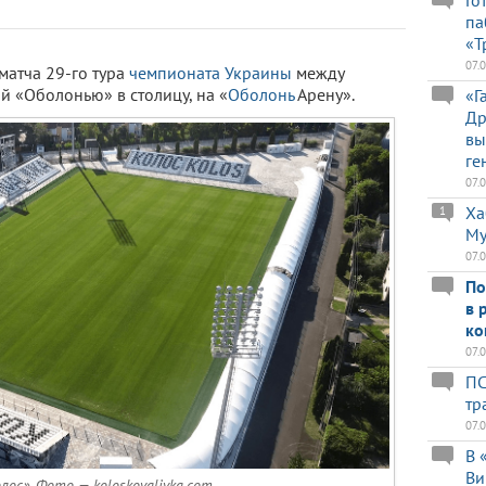
Го
па
«Т
07.
матча 29-го тура
чемпионата Украины
между
й «Оболонью» в столицу, на «
Оболонь
Арену».
«Г
Др
вы
ге
07.
Ха
1
Му
07.
По
в 
ко
07.
ПС
тр
07.
В 
Ви
лос». Фото — koloskovalivka.com