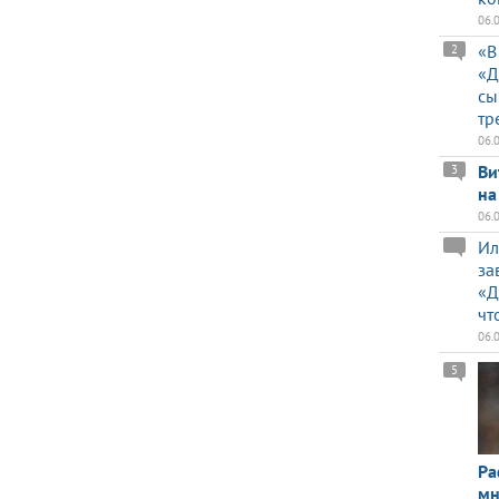
06.
«В
2
«Д
сы
тр
06.
Ви
3
на
06.
Ил
за
«Д
чт
06.
5
Ра
мн