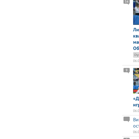
54
Ли
кв
ма
Об
Dy
06.
9
«Д
иг
06.
Ви
ос
06.