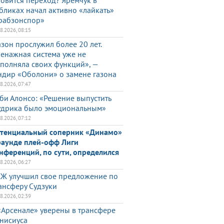
товится переход? Яремчук в
бликах начал активно «лайкать»
рабзонспор»
08.2026, 08:15
азон прослужил более 20 лет.
енажная система уже не
полняла своих функций», —
ндир «Оболони» о замене газона
08.2026, 07:47
би Алонсо: «Решение выпустить
дрика было эмоциональным»
08.2026, 07:12
тенциальный соперник «Динамо»
раунде плей-офф Лиги
нференций, по сути, определился
08.2026, 06:27
Ж улучшил свое предложение по
ансферу Судзуки
08.2026, 02:39
«Арсенале» уверены в трансфере
нисиуса