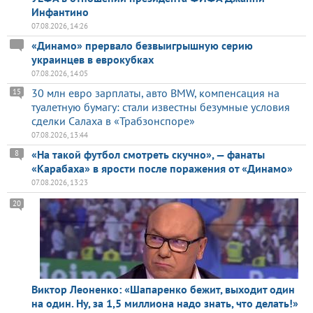
Инфантино
07.08.2026, 14:26
«Динамо» прервало безвыигрышную серию
украинцев в еврокубках
07.08.2026, 14:05
30 млн евро зарплаты, авто BMW, компенсация на
15
туалетную бумагу: стали известны безумные условия
сделки Салаха в «Трабзонспоре»
07.08.2026, 13:44
«На такой футбол смотреть скучно», — фанаты
8
«Карабаха» в ярости после поражения от «Динамо»
07.08.2026, 13:23
20
Виктор Леоненко: «Шапаренко бежит, выходит один
на один. Ну, за 1,5 миллиона надо знать, что делать!»