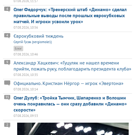
07.08.2026, 11:17
Олег Федорчук: «Тренерский штаб «Динамо» сделал
4
правильные выводы после прошлых еврокубковых
матчей. И игроки усвоили урок»
07.08.2026, 10:56
Єврокубковий тиждень
4
Сергій Гусак (sergiomole1)
Блог
07.08.2026, 10:46
Александр Хацкевич: «Гуцуляк не нашел времени
9
прийти, пожать руку, поблагодарить президента клуба»
07.08.2026, 10:35
Официально. Кристиан Нёргор — игрок «Эвертона»
07.08.2026, 10:14
Олег Дулуб: «Тройка Тымчик, Шапаренко и Волошин
35
очень понравилась — они сразу добавили «Динамо»
скорости»
07.08.2026, 09:53
2