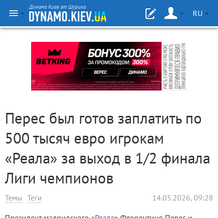
Динамо Киев от Шурика
RU
Перес был готов заплатить по
500 тысяч евро игрокам
«Реала» за выход в 1/2 финала
Лиги чемпионов
Темы
Теги
14.05.2026, 09:28
Президент мадридского «
Реала
» Флорентино Перес и