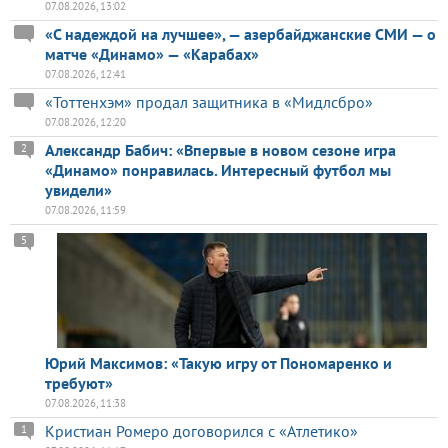
07.08.2026, 13:02
«С надеждой на лучшее», — азербайджанские СМИ — о
матче «Динамо» — «Карабах»
07.08.2026, 12:41
«Тоттенхэм» продал защитника в «Мидлсбро»
07.08.2026, 12:20
Александр Бабич: «Впервые в новом сезоне игра
2
«Динамо» понравилась. Интересный футбол мы
увидели»
07.08.2026, 11:59
5
Юрий Максимов: «Такую игру от Пономаренко и
требуют»
07.08.2026, 11:38
Кристиан Ромеро договорился с «Атлетико»
1