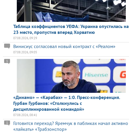
Таблица коэффициентов УЕФА: Украина опустилась на
23 место, пропустив вперед Хорватию
07.08.2026, 09:29
Винисиус согласовал новый контракт с «Реалом»
07.08.2026, 09:05
1
«Динамо» — «Карабах» — 1:0. Пресс-конференция.
Гурбан Гурбанов: «Столкнулись с
дисциплинированной командой»
07.08.2026, 08:41
Готовится переход? Яремчук в пабликах начал активно
1
«лайкать» «Трабзонспор»