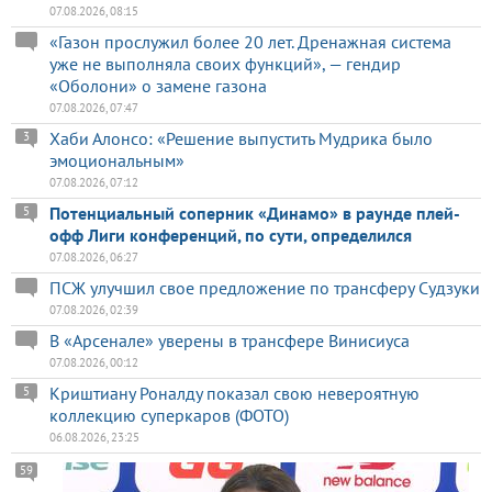
07.08.2026, 08:15
«Газон прослужил более 20 лет. Дренажная система
уже не выполняла своих функций», — гендир
«Оболони» о замене газона
07.08.2026, 07:47
Хаби Алонсо: «Решение выпустить Мудрика было
3
эмоциональным»
07.08.2026, 07:12
Потенциальный соперник «Динамо» в раунде плей-
5
офф Лиги конференций, по сути, определился
07.08.2026, 06:27
ПСЖ улучшил свое предложение по трансферу Судзуки
07.08.2026, 02:39
В «Арсенале» уверены в трансфере Винисиуса
07.08.2026, 00:12
Криштиану Роналду показал свою невероятную
5
коллекцию суперкаров (ФОТО)
06.08.2026, 23:25
59