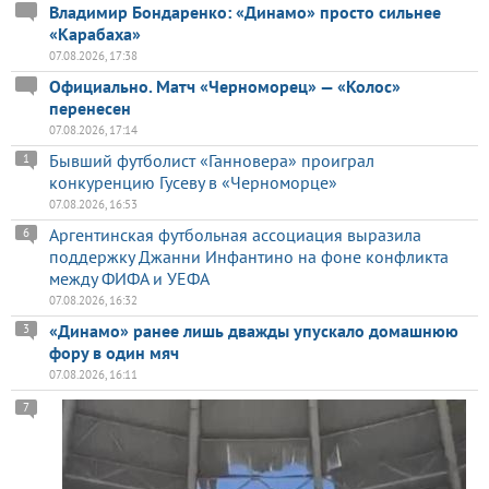
Владимир Бондаренко: «Динамо» просто сильнее
«Карабаха»
07.08.2026, 17:38
Официально. Матч «Черноморец» — «Колос»
перенесен
07.08.2026, 17:14
Бывший футболист «Ганновера» проиграл
1
конкуренцию Гусеву в «Черноморце»
07.08.2026, 16:53
Аргентинская футбольная ассоциация выразила
6
поддержку Джанни Инфантино на фоне конфликта
между ФИФА и УЕФА
07.08.2026, 16:32
«Динамо» ранее лишь дважды упускало домашнюю
3
фору в один мяч
07.08.2026, 16:11
7