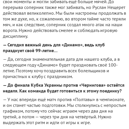
свои моменты и могли забивать ещё больше мячей. До
перерыва соперник также мог забивать, но Руслан Нещерет
действовал великолепно. Мы были настроены продолжать в
том же духе, но, к сожалению, во втором тайме часто теряли
мяч, и как следствие, соперник создал много атак на наши
ворота. Нужно действовать смелее и соблюдать игровую
дисциплину.
— Сегодня важный день для «Динамо», ведь клуб
празднует своё 99-летие…
— Да, сегодня знаменательная дата для нашего клуба, а в
следующем году «Динамо» будет праздновать своё 100-
летие. Поэтому хочу поздравить всех болельщиков и
причастных к клубу с праздником.
— До финала Кубка Украины против «Чернигова» остаётся
неделя. Как команда будет готовиться к этому поединку?
— У нас впереди ещё матч против «Полтавы» в чемпионате,
и он станет частью подготовки. Мы столкнулись с непростым
графиком, потому что сейчас играем через два дня на
третий, а потом — через три дня на четвёртый. Нужно
выдержать этот ритм и идти от игры к игре.