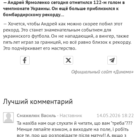
— Андрей Ярмоленко сегодня отметился 122-м голом в
чемпионате Украины. Он ещё больше приблизился к
бомбардирскому рекорду…
— Хочется, чтобы Андрей как можно скорее побил этот
рекорд. Это станет знаменательным событием для
украинского футбола. Он не нападающий, а вингер, также
пять лет играл за границей, но всё равно близок к рекорду.
Это подчёркивает его мастерство.
Официальный сайт «Динамо»
Лучший комментарий
Смажелюк Василь
-
Наставник
14.05.2026 18:22
Та нахіба нам оце слухати й читати, що вам "треба"???
Менше ляпайте язиком, а виходьте на поле, і робіть
все те, про що розповідаєте після матчу!! А, якщо з