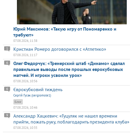
Юрий Максимов: «Такую игру от Пономаренко и
требуют»
07.08.2026, 11:38
Кристиан Ромеро договорился с «Атлетико»
1
07.08.2026, 11:17
Олег Федорчук: «Тренерский штаб «Динамо» сделал
6
правильные выводы после прошлых еврокубковых
матчей. И игроки усвоили урок»
07.08.2026, 10:56
Єврокубковий тиждень
6
Сергій Гусак (sergiomole1)
Блог
07.08.2026, 10:46
Александр Хацкевич: «Гуцуляк не нашел времени
9
прийти, пожать руку, поблагодарить президента клуба»
07.08.2026, 10:35