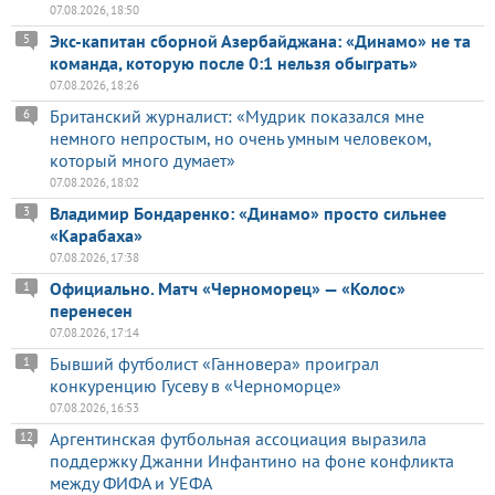
07.08.2026, 18:50
Экс-капитан сборной Азербайджана: «Динамо» не та
5
команда, которую после 0:1 нельзя обыграть»
07.08.2026, 18:26
Британский журналист: «Мудрик показался мне
6
немного непростым, но очень умным человеком,
который много думает»
07.08.2026, 18:02
Владимир Бондаренко: «Динамо» просто сильнее
3
«Карабаха»
07.08.2026, 17:38
Официально. Матч «Черноморец» — «Колос»
1
перенесен
07.08.2026, 17:14
Бывший футболист «Ганновера» проиграл
1
конкуренцию Гусеву в «Черноморце»
07.08.2026, 16:53
Аргентинская футбольная ассоциация выразила
12
поддержку Джанни Инфантино на фоне конфликта
между ФИФА и УЕФА