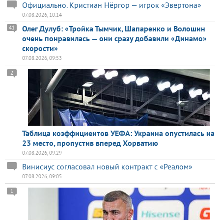
Официально. Кристиан Нёргор — игрок «Эвертона»
07.08.2026, 10:14
Олег Дулуб: «Тройка Тымчик, Шапаренко и Волошин
41
очень понравилась — они сразу добавили «Динамо»
скорости»
07.08.2026, 09:53
2
Таблица коэффициентов УЕФА: Украина опустилась на
23 место, пропустив вперед Хорватию
07.08.2026, 09:29
Винисиус согласовал новый контракт с «Реалом»
07.08.2026, 09:05
1