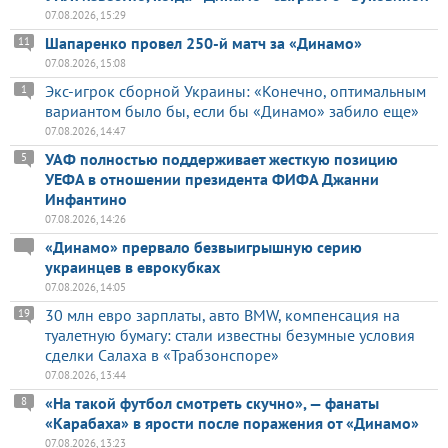
07.08.2026, 15:29
Шапаренко провел 250-й матч за «Динамо»
11
07.08.2026, 15:08
Экс-игрок сборной Украины: «Конечно, оптимальным
1
вариантом было бы, если бы «Динамо» забило еще»
07.08.2026, 14:47
УАФ полностью поддерживает жесткую позицию
5
УЕФА в отношении президента ФИФА Джанни
Инфантино
07.08.2026, 14:26
«Динамо» прервало безвыигрышную серию
украинцев в еврокубках
07.08.2026, 14:05
30 млн евро зарплаты, авто BMW, компенсация на
19
туалетную бумагу: стали известны безумные условия
сделки Салаха в «Трабзонспоре»
07.08.2026, 13:44
«На такой футбол смотреть скучно», — фанаты
8
«Карабаха» в ярости после поражения от «Динамо»
07.08.2026, 13:23