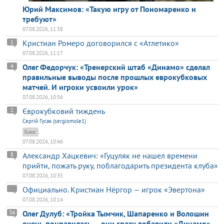
Юрий Максимов: «Такую игру от Пономаренко и
требуют»
07.08.2026, 11:38
Кристиан Ромеро договорился с «Атлетико»
1
07.08.2026, 11:17
Олег Федорчук: «Тренерский штаб «Динамо» сделал
4
правильные выводы после прошлых еврокубковых
матчей. И игроки усвоили урок»
07.08.2026, 10:56
Єврокубковий тиждень
2
Сергій Гусак (sergiomole1)
Блог
07.08.2026, 10:46
Александр Хацкевич: «Гуцуляк не нашел времени
8
прийти, пожать руку, поблагодарить президента клуба»
07.08.2026, 10:35
Официально. Кристиан Нёргор — игрок «Эвертона»
07.08.2026, 10:14
Олег Дулуб: «Тройка Тымчик, Шапаренко и Волошин
34
очень понравилась — они сразу добавили «Динамо»