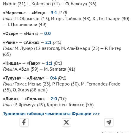
Иконе (21), L. Koleosho (71) — Ф. Балогун (36)
«Марсель»
—
«Мец»
—
3:1
(1:0)
Голы:
П. Обамеянг (13), Игорь Пайшао (48), Х. Дж. Траоре (90)
— Г. Цитаишвили (49)
«Осер»
—
«Нант»
—
0:0
«Ренн»
—
«Анже»
—
2:1
(2:0)
Голы:
М. Луйер (12 автогол), M. Аль-Тамари (25) — P. Питер
(65)
«Ницца»
—
«Гавр»
—
1:1
(0:1)
Голы:
А. Абди (59) — M. Samatta (41)
«Тулуза»
—
«Лилль»
—
0:4
(0:1)
Голы:
Томас Менье (23), Р. Перро (50), M. Fernandez-Pardo
(55), О. Жиру (88 пен.)
«Лион»
—
«Лорьян»
—
2:0
(0:0)
Голы:
Р. Яремчук (49), Корентен Толиссо (56)
Турнирная таблица чемпионата Франции >>>