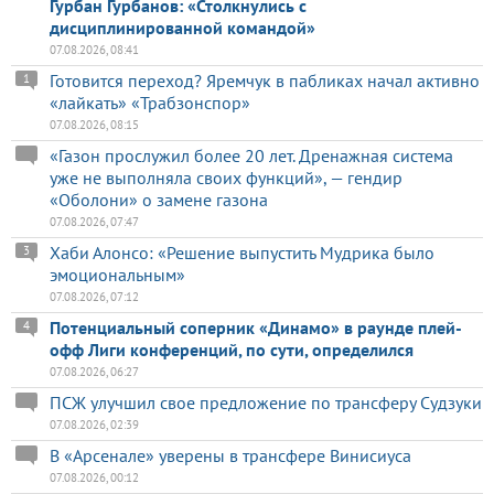
Гурбан Гурбанов: «Столкнулись с
дисциплинированной командой»
07.08.2026, 08:41
Готовится переход? Яремчук в пабликах начал активно
1
«лайкать» «Трабзонспор»
07.08.2026, 08:15
«Газон прослужил более 20 лет. Дренажная система
уже не выполняла своих функций», — гендир
«Оболони» о замене газона
07.08.2026, 07:47
Хаби Алонсо: «Решение выпустить Мудрика было
3
эмоциональным»
07.08.2026, 07:12
Потенциальный соперник «Динамо» в раунде плей-
4
офф Лиги конференций, по сути, определился
07.08.2026, 06:27
ПСЖ улучшил свое предложение по трансферу Судзуки
07.08.2026, 02:39
В «Арсенале» уверены в трансфере Винисиуса
07.08.2026, 00:12