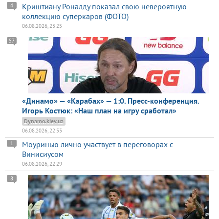
Криштиану Роналду показал свою невероятную
4
коллекцию суперкаров (ФОТО)
06.08.2026, 23:25
57
«Динамо» — «Карабах» — 1:0. Пресс-конференция.
Игорь Костюк: «Наш план на игру сработал»
Dynamo.kiev.ua
06.08.2026, 22:33
Моуринью лично участвует в переговорах с
1
Винисиусом
06.08.2026, 22:29
8