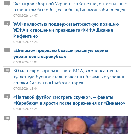
Экс-игрок сборной Украины: «Конечно, оптимальным
1
вариантом было бы, если бы «Динамо» забило еще»
07.08.2026, 14:47
УАФ полностью поддерживает жесткую позицию
5
УЕФА в отношении президента ФИФА Джанни
Инфантино
07.08.2026, 14:26
«Динамо» прервало безвыигрышную серию
украинцев в еврокубках
07.08.2026, 14:05
30 млн евро зарплаты, авто BMW, компенсация на
10
туалетную бумагу: стали известны безумные условия
сделки Салаха в «Трабзонспоре»
07.08.2026, 13:44
«На такой футбол смотреть скучно», — фанаты
6
«Карабаха» в ярости после поражения от «Динамо»
07.08.2026, 13:23
18