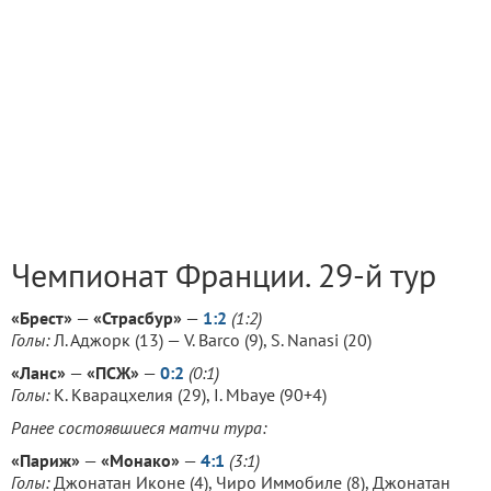
Чемпионат Франции. 29-й тур
«Брест»
—
«Страсбур»
—
1:2
(1:2)
Голы:
Л. Аджорк (13) — V. Barco (9), S. Nanasi (20)
«Ланс»
—
«ПСЖ»
—
0:2
(0:1)
Голы:
К. Кварацхелия (29), I. Mbaye (90+4)
Ранее состоявшиеся матчи тура:
«Париж»
—
«Монако»
—
4:1
(3:1)
Голы:
Джонатан Иконе (4), Чиро Иммобиле (8), Джонатан