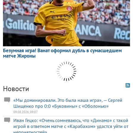
Новости
«Мы доминировали. Это была наша игра», — Сергей
Шищенко про 0:0 «Буковины» с «Оболонью»
09.08.2026, 09:07
Иван Гецко: «Очень сомневаюсь, что «Динамо» с такой
игрой в ответном матче с «Карабахом» удастся уйти от
неприятностей»