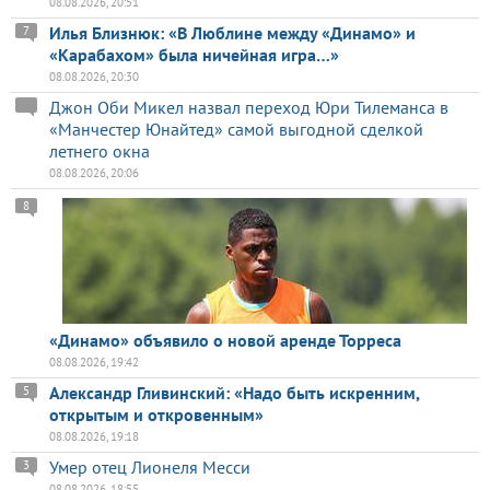
08.08.2026, 20:51
Илья Близнюк: «В Люблине между «Динамо» и
7
«Карабахом» была ничейная игра…»
08.08.2026, 20:30
Джон Оби Микел назвал переход Юри Тилеманса в
«Манчестер Юнайтед» самой выгодной сделкой
летнего окна
08.08.2026, 20:06
8
«Динамо» объявило о новой аренде Торреса
08.08.2026, 19:42
Александр Гливинский: «Надо быть искренним,
5
открытым и откровенным»
08.08.2026, 19:18
Умер отец Лионеля Месси
3
08.08.2026, 18:55