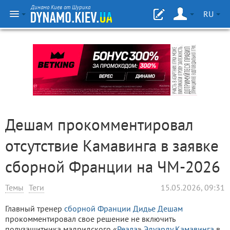
Динамо Киев от Шурика
RU
Дешам прокомментировал
отсутствие Камавинга в заявке
сборной Франции на ЧМ-2026
Темы
Теги
15.05.2026, 09:31
Главный тренер
сборной Франции
Дидье Дешам
прокомментировал свое решение не включить
полузащитника мадридского «
Реала
»
Эдуарду Камавинга
в