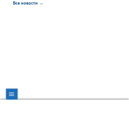
Все новости →
© dynamo.kiev.ua, 1998—2026.
При полном или частичном использовании материалов ссылка на