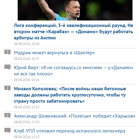
Лига конференций, 3-й квалификационный раунд. На
втором матче «Карабах» — «Динамо» будут работать
арбитры из Англии
08.08.2026, 16:58
Мудрик может вернуться в «Шахтёр»
3
08.08.2026, 16:37
Юрий Вирт: «Я не соглашусь со многими — у «Динамо»
не все так плохо»
08.08.2026, 16:16
Михаил Кополовец: «После войны наши бетонные
1
заводы должны работать круглосуточно, чтобы ту
страну просто забетонировать»
08.08.2026, 15:55
Александр Шовковский: «Полесье» победит «Харьков»
2
08.08.2026, 15:34
Клуб УПЛ отложил переход испанского легионера
08.08.2026, 15:13