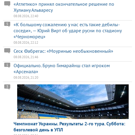
«Атлетико» принял окончательное решение по
Хулиану Альваресу
08.08.2026, 22:40
«К большому сожалению у нас есть такие дебилы-
5
соседи», — Юрий Вирт об ударе русни по стадиону
«Черноморец»
08.08.2026, 22:12
Сеск Фабрегас: «Моуринью необыкновенный»
08.08.2026, 21:46
Официально. Бруно Гимарайнш стал игроком
1
«Арсенала»
08.08.2026, 21:20
3
Чемпионат Украины. Результаты 2-го тура. Суббота:
безголевой день в УПЛ