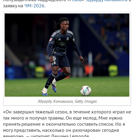
заявку на
ЧМ-2026
.
Эдуарду Камавинга, Getty Images
«Он завершил тяжелый сезон, в течение которого играл не
так много и получал травмы. Он еще молод. Мне нужно
принять решение и окончательно составить список. Но я
могу представить, насколько он разочарован сегодня
вечером», — цитирует Дешама Lemonde.