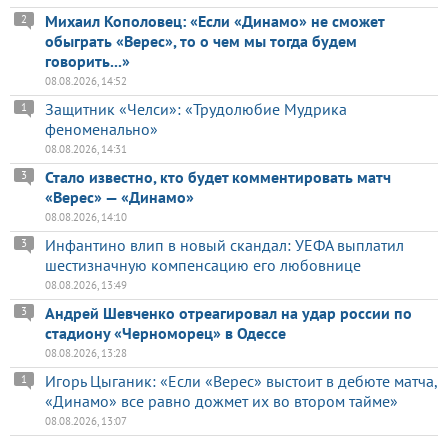
Михаил Кополовец: «Если «Динамо» не сможет
2
обыграть «Верес», то о чем мы тогда будем
говорить...»
08.08.2026, 14:52
Защитник «Челси»: «Трудолюбие Мудрика
1
феноменально»
08.08.2026, 14:31
Стало известно, кто будет комментировать матч
3
«Верес» — «Динамо»
08.08.2026, 14:10
Инфантино влип в новый скандал: УЕФА выплатил
3
шестизначную компенсацию его любовнице
08.08.2026, 13:49
Андрей Шевченко отреагировал на удар россии по
3
стадиону «Черноморец» в Одессе
08.08.2026, 13:28
Игорь Цыганик: «Если «Верес» выстоит в дебюте матча,
1
«Динамо» все равно дожмет их во втором тайме»
08.08.2026, 13:07