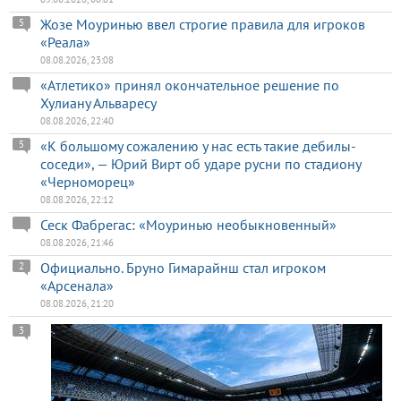
Жозе Моуринью ввел строгие правила для игроков
5
«Реала»
08.08.2026, 23:08
«Атлетико» принял окончательное решение по
Хулиану Альваресу
08.08.2026, 22:40
«К большому сожалению у нас есть такие дебилы-
5
соседи», — Юрий Вирт об ударе русни по стадиону
«Черноморец»
08.08.2026, 22:12
Сеск Фабрегас: «Моуринью необыкновенный»
08.08.2026, 21:46
Официально. Бруно Гимарайнш стал игроком
2
«Арсенала»
08.08.2026, 21:20
3