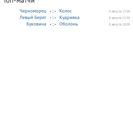
Топ-матчи
Черноморец
- : -
Колос
8 августа 13:00
Левый Берег
- : -
Кудривка
8 августа 15:30
Буковина
- : -
Оболонь
8 августа 18:00