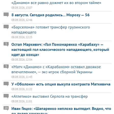
«Динамо» все равно дожмет их во втором тайме»
08.08.2026, 13:07
8 августа. Сегодня родились... Морозу — 56
08.08.2026, 12:46
«Барселона» готовит трансфер грузинского
нападающего
08.08.2026, 12:25
Остап Маркевич: «Гол Пономаренко «Карабаху» —
3
настоящий гол классического нападающего, который
идет до конца»
08.08.2026, 12:04
«Матч «Динамо» с «Карабахом» оставил двоякое
3
впечатление», — экс-игрок сборной Украины
08.08.2026, 11:43
У «Оболони» есть опция выкупа контракта Маткевича
08.08.2026, 11:22
«Атлетико» выставил Серлота на трансфер
08.08.2026, 11:01
Иван Гецко: «Шапаренко неплохо выглядит. Видно, что
20
он лидер команды»