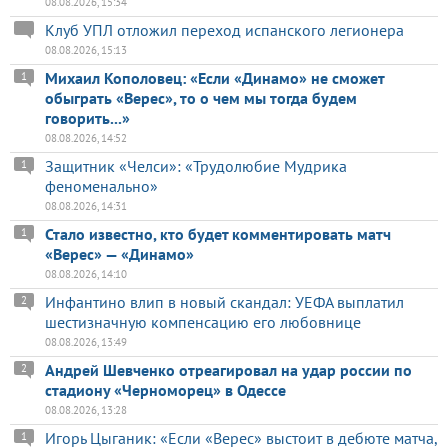
08.08.2026, 15:34
Клуб УПЛ отложил переход испанского легионера
08.08.2026, 15:13
Михаил Кополовец: «Если «Динамо» не сможет
1
обыграть «Верес», то о чем мы тогда будем
говорить...»
08.08.2026, 14:52
Защитник «Челси»: «Трудолюбие Мудрика
1
феноменально»
08.08.2026, 14:31
Стало известно, кто будет комментировать матч
1
«Верес» — «Динамо»
08.08.2026, 14:10
Инфантино влип в новый скандал: УЕФА выплатил
2
шестизначную компенсацию его любовнице
08.08.2026, 13:49
Андрей Шевченко отреагировал на удар россии по
2
стадиону «Черноморец» в Одессе
08.08.2026, 13:28
Игорь Цыганик: «Если «Верес» выстоит в дебюте матча,
1