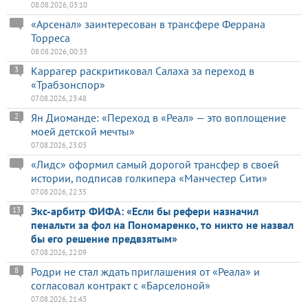
08.08.2026, 03:10
«Арсенал» заинтересован в трансфере Феррана
Торреса
08.08.2026, 00:33
Каррагер раскритиковал Салаха за переход в
3
«Трабзонспор»
07.08.2026, 23:48
Ян Диоманде: «Переход в «Реал» — это воплощение
2
моей детской мечты»
07.08.2026, 23:03
«Лидс» оформил самый дорогой трансфер в своей
истории, подписав голкипера «Манчестер Сити»
07.08.2026, 22:35
Экс-арбитр ФИФА: «Если бы рефери назначил
13
пенальти за фол на Пономаренко, то никто не назвал
бы его решение предвзятым»
07.08.2026, 22:09
Родри не стал ждать приглашения от «Реала» и
8
согласовал контракт с «Барселоной»
07.08.2026, 21:43