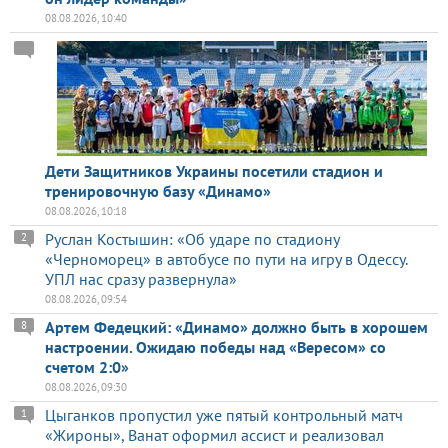
08.08.2026, 10:40
Дети Защитников Украины посетили стадион и
тренировочную базу «Динамо»
08.08.2026, 10:18
Руслан Костышин: «Об ударе по стадиону
2
«Черноморец» в автобусе по пути на игру в Одессу.
УПЛ нас сразу развернула»
08.08.2026, 09:54
Артем Федецкий: «Динамо» должно быть в хорошем
8
настроении. Ожидаю победы над «Вересом» со
счетом 2:0»
08.08.2026, 09:30
Цыганков пропустил уже пятый контрольный матч
1
«Жироны», Ванат оформил ассист и реализовал