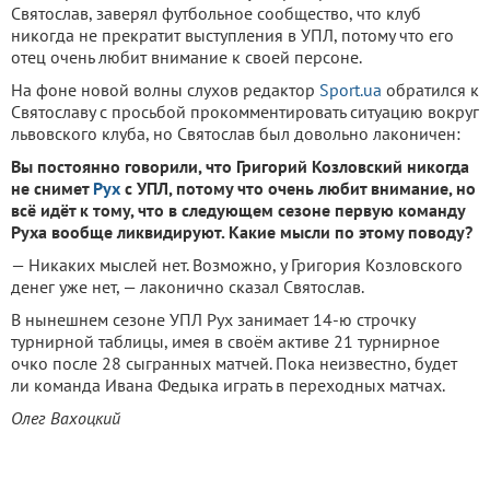
Святослав, заверял футбольное сообщество, что клуб
никогда не прекратит выступления в УПЛ, потому что его
отец очень любит внимание к своей персоне.
На фоне новой волны слухов редактор
Sport.ua
обратился к
Святославу с просьбой прокомментировать ситуацию вокруг
львовского клуба, но Святослав был довольно лаконичен:
Вы постоянно говорили, что Григорий Козловский никогда
не снимет
Рух
с УПЛ, потому что очень любит внимание, но
всё идёт к тому, что в следующем сезоне первую команду
Руха вообще ликвидируют. Какие мысли по этому поводу?
— Никаких мыслей нет. Возможно, у Григория Козловского
денег уже нет, — лаконично сказал Святослав.
В нынешнем сезоне УПЛ Рух занимает 14-ю строчку
турнирной таблицы, имея в своём активе 21 турнирное
очко после 28 сыгранных матчей. Пока неизвестно, будет
ли команда Ивана Федыка играть в переходных матчах.
Олег Вахоцкий