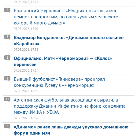
07.08.2026, 18:26
Британский журналист: «Мудрик показался мне
8
немного непростым, но очень умным человеком,
который много думает»
07.08.2026, 18:02
Владимир Бондаренко: «Динамо» просто сильнее
5
«Карабаха»
07.08.2026, 17:38
Официально. Матч «Черноморец» — «Колос»
1
перенесен
07.08.2026, 17:14
Бывший футболист «Ганновера» проиграл
1
конкуренцию Гусеву в «Черноморце»
07.08.2026, 16:53
Аргентинская футбольная ассоциация выразила
12
поддержку Джанни Инфантино на фоне конфликта
между ФИФА и УЕФА
07.08.2026, 16:32
«Динамо» ранее лишь дважды упускало домашнюю
3
фору в один мяч