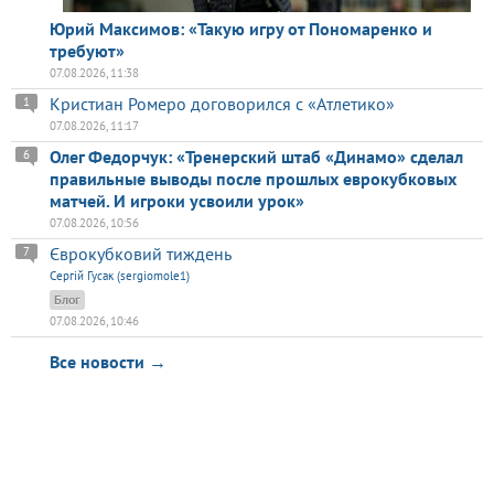
Юрий Максимов: «Такую игру от Пономаренко и
требуют»
07.08.2026, 11:38
Кристиан Ромеро договорился с «Атлетико»
1
07.08.2026, 11:17
Олег Федорчук: «Тренерский штаб «Динамо» сделал
6
правильные выводы после прошлых еврокубковых
матчей. И игроки усвоили урок»
07.08.2026, 10:56
Єврокубковий тиждень
7
Сергій Гусак (sergiomole1)
Блог
07.08.2026, 10:46
Все новости →