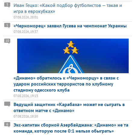
Иван Гецко: «Какой подбор футболистов — такая и
3
игра в еврокубках»
07.08.2026, 20:01
«Черноморец» заявил Гусева на чемпионат Украины
1
07.08.2026, 19:37
10
«Динамо» обратилось к «Черноморцу» в связи с
ударом российских террористов по клубному
стадиону одесского клуба
07.08.2026, 19:13
Ведущий защитник «Карабаха» может не сыграть в
ответном матче с «Динамо»
07.08.2026, 18:50
Экс-капитан сборной Азербайджана: «Динамо» не та
6
команда, которую после 0:1 нельзя обыграть»