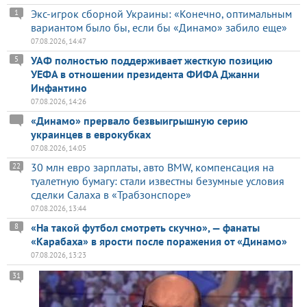
Экс-игрок сборной Украины: «Конечно, оптимальным
1
вариантом было бы, если бы «Динамо» забило еще»
07.08.2026, 14:47
УАФ полностью поддерживает жесткую позицию
5
УЕФА в отношении президента ФИФА Джанни
Инфантино
07.08.2026, 14:26
«Динамо» прервало безвыигрышную серию
украинцев в еврокубках
07.08.2026, 14:05
30 млн евро зарплаты, авто BMW, компенсация на
22
туалетную бумагу: стали известны безумные условия
сделки Салаха в «Трабзонспоре»
07.08.2026, 13:44
«На такой футбол смотреть скучно», — фанаты
8
«Карабаха» в ярости после поражения от «Динамо»
07.08.2026, 13:23
31