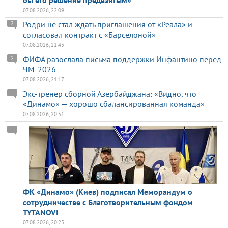
бы его решение предвзятым»
07.08.2026, 22:09
Родри не стал ждать приглашения от «Реала» и
2
согласовал контракт с «Барселоной»
07.08.2026, 21:43
ФИФА разослала письма поддержки Инфантино перед
2
ЧМ-2026
07.08.2026, 21:17
Экс-тренер сборной Азербайджана: «Видно, что
«Динамо» — хорошо сбалансированная команда»
07.08.2026, 20:51
ФК «Динамо» (Киев) подписал Меморандум о
сотрудничестве с Благотворительным фондом
TYTANOVI
07.08.2026, 20:25