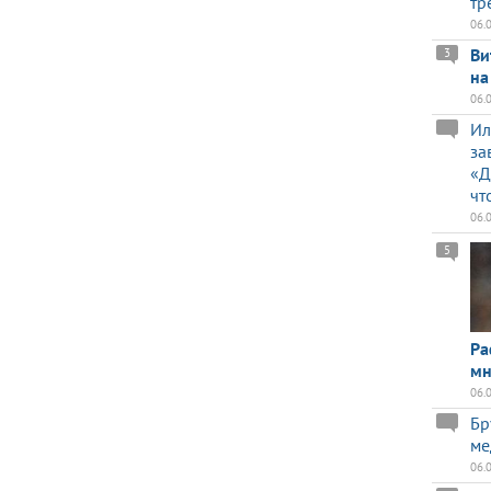
тр
06.
Ви
3
на
06.
Ил
за
«Д
чт
06.
5
Ра
мн
06.
Бр
ме
06.