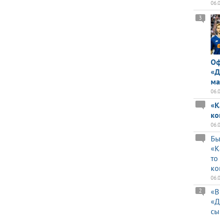
06.
3
Оф
«Д
ма
06.
«К
ко
06.
Бы
«К
то
ко
06.
«В
2
«Д
сы