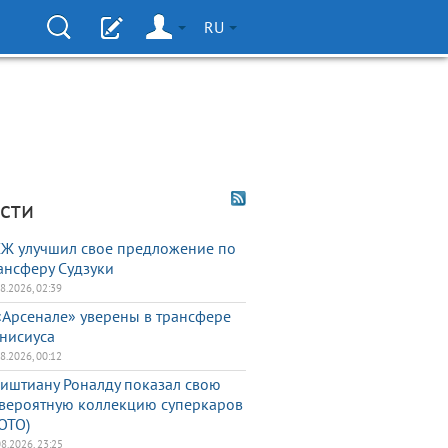
RU
сти
Ж улучшил свое предложение по
ансферу Судзуки
08.2026, 02:39
«Арсенале» уверены в трансфере
нисиуса
08.2026, 00:12
иштиану Роналду показал свою
вероятную коллекцию суперкаров
ОТО)
08.2026, 23:25