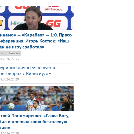
инамо» — «Карабах» — 1:0. Пресс-
нференция. Игорь Костюк: «Наш
ан на игру сработал»
namo.kiev.ua
08.2026, 22:33
уринью лично участвует в
реговорах с Винисиусом
08.2026, 22:29
твей Пономаренко: «Слава Богу,
бил и прервал свою безголевую
рию»
08.2026, 22:29