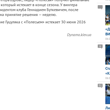
 который истекает в конце сезона. У вингера
езидентом клуба Геннадием Буткевичем, после
 на принятие решения — неделю.
е Гуцуляка с «Полесьем» истекает 30 июня 2026
«Д
ВИ
Dynamo.kiev.ua
06.
6
Ст
«К
06.
51
Ли