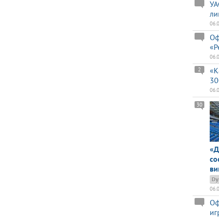
УА
ли
06.
Оф
«Р
06.
«К
2
30
06.
30
«Д
со
ви
Dy
06.
Оф
иг