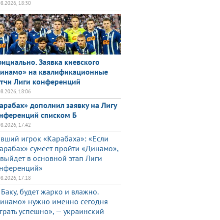
08.2026, 18:30
ициально. Заявка киевского
инамо» на квалификационные
тчи Лиги конференций
08.2026, 18:06
арабах» дополнил заявку на Лигу
нференций списком Б
08.2026, 17:42
вший игрок «Карабаха»: «Если
арабах» сумеет пройти «Динамо»,
 выйдет в основной этап Лиги
нференций»
08.2026, 17:18
 Баку, будет жарко и влажно.
инамо» нужно именно сегодня
грать успешно», — украинский