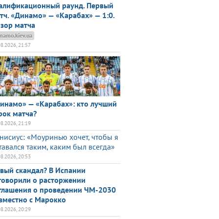
алификационный раунд. Первый
тч. «Динамо» — «Карабах» — 1:0.
зор матча
namo.kiev.ua
08.2026, 21:57
инамо» — «Карабах»: кто лучший
рок матча?
08.2026, 21:19
нисиус: «Моуринью хочет, чтобы я
тавался таким, каким был всегда»
08.2026, 20:53
вый скандал? В Испании
говорили о расторжении
глашения о проведении ЧМ-2030
вместно с Марокко
08.2026, 20:29