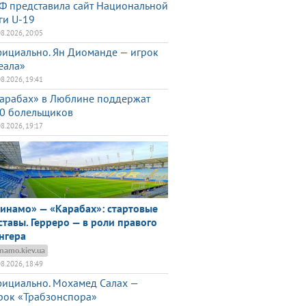
Ф представила сайт Национальной
ги U-19
08.2026, 20:05
ициально. Ян Диоманде — игрок
еала»
08.2026, 19:41
арабах» в Люблине поддержат
0 болельщиков
08.2026, 19:17
инамо» — «Карабах»: стартовые
ставы. Герреро — в роли правого
нгера
namo.kiev.ua
08.2026, 18:49
ициально. Мохамед Салах —
рок «Трабзонспора»