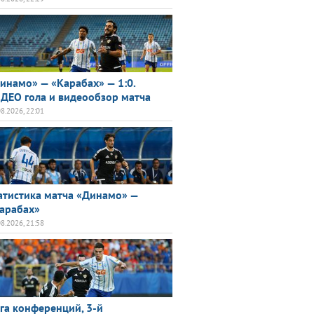
инамо» — «Карабах» — 1:0.
ДЕО гола и видеообзор матча
08.2026, 22:01
атистика матча «Динамо» —
арабах»
08.2026, 21:58
га конференций, 3-й