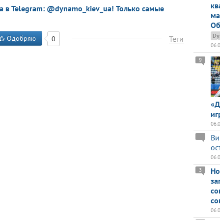
кв
a в Telegram: @dynamo_kiev_ua! Только самые
ма
Об
Dy
Одобряю
Теги
0
06.
9
«Д
иг
06.
Ви
ос
06.
Но
3
за
со
со
06.