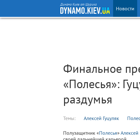
Динамо Киев от Шурика
Новости
Финальное пр
«Полесья»: Гу
раздумья
Темы:
Алексей Гуцуляк
Поле
Полузащитник «
Полесья
»
Алексей 
своей дальнейшей карьерой.