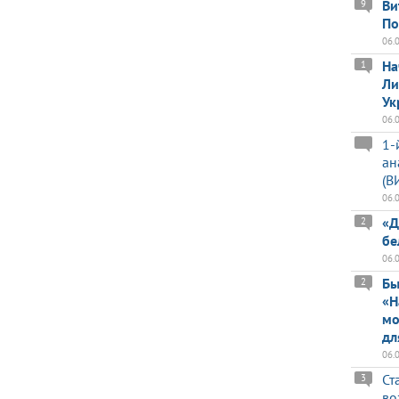
Ви
9
По
06.
На
1
Ли
Ук
06.
1-
ан
(В
06.
«Д
2
бе
06.
Бы
2
«Н
мо
дл
06.
Ст
3
во