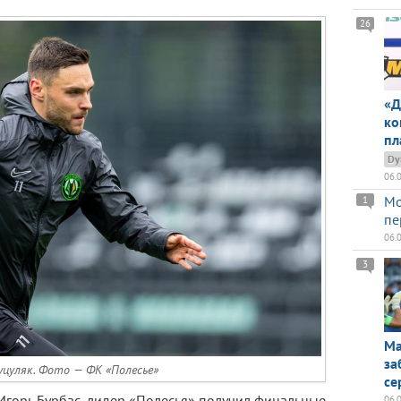
26
«Д
ко
пл
Dy
06.
Мо
1
пе
06.
3
Ма
за
уцуляк. Фото — ФК «Полесье»
се
горь Бурбас, лидер «Полесья» получил финальные
06.