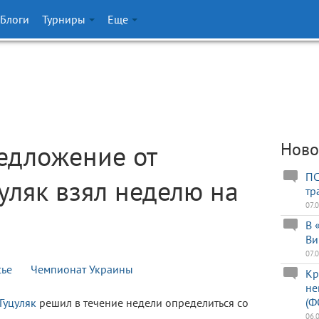
Блоги
Турниры
Еще
едложение от
Ново
ПС
цуляк взял неделю на
тр
07.
В 
Ви
07.
сье
Чемпионат Украины
Кр
не
(Ф
Гуцуляк
решил в течение недели определиться со
06.