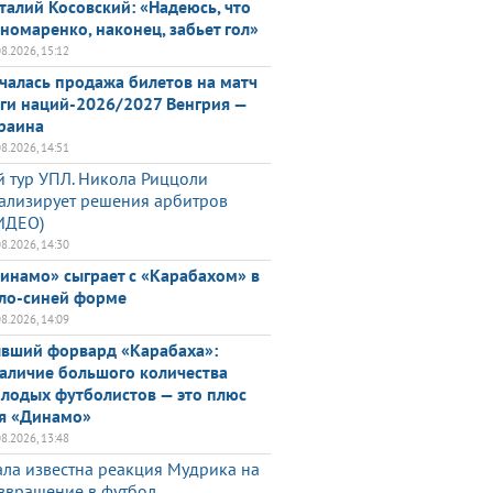
талий Косовский: «Надеюсь, что
номаренко, наконец, забьет гол»
08.2026, 15:12
чалась продажа билетов на матч
ги наций-2026/2027 Венгрия —
раина
08.2026, 14:51
й тур УПЛ. Никола Риццоли
ализирует решения арбитров
ИДЕО)
08.2026, 14:30
инамо» сыграет с «Карабахом» в
ло-синей форме
08.2026, 14:09
вший форвард «Карабаха»:
аличие большого количества
лодых футболистов — это плюс
я «Динамо»
08.2026, 13:48
ала известна реакция Мудрика на
звращение в футбол