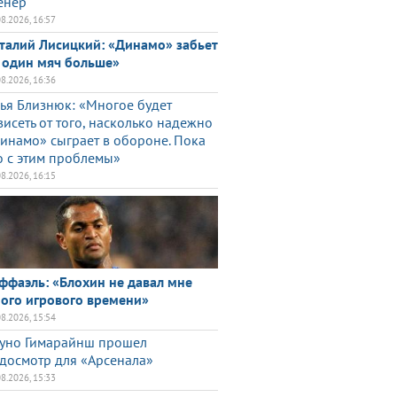
енер
08.2026, 16:57
талий Лисицкий: «Динамо» забьет
 один мяч больше»
08.2026, 16:36
ья Близнюк: «Многое будет
висеть от того, насколько надежно
инамо» сыграет в обороне. Пока
о с этим проблемы»
08.2026, 16:15
ффаэль: «Блохин не давал мне
ого игрового времени»
08.2026, 15:54
уно Гимарайнш прошел
досмотр для «Арсенала»
08.2026, 15:33