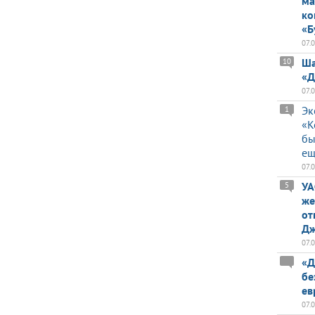
ма
ко
«Б
07.
Ша
10
«Д
07.
Эк
1
«К
бы
ещ
07.
УА
5
же
от
Дж
07.
«Д
бе
ев
07.