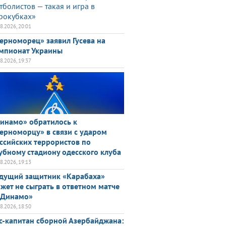
тболистов — такая и игра в
рокубках»
08.2026, 20:01
ерноморец» заявил Гусева на
мпионат Украины
08.2026, 19:37
инамо» обратилось к
ерноморцу» в связи с ударом
ссийских террористов по
убному стадиону одесского клуба
08.2026, 19:13
дущий защитник «Карабаха»
жет не сыграть в ответном матче
«Динамо»
08.2026, 18:50
с-капитан сборной Азербайджана: