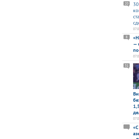
30
20
ко
ст
сд
07.
«Н
8
— 
по
07.
31
Ви
бе
1,
де
07.
«С
аз