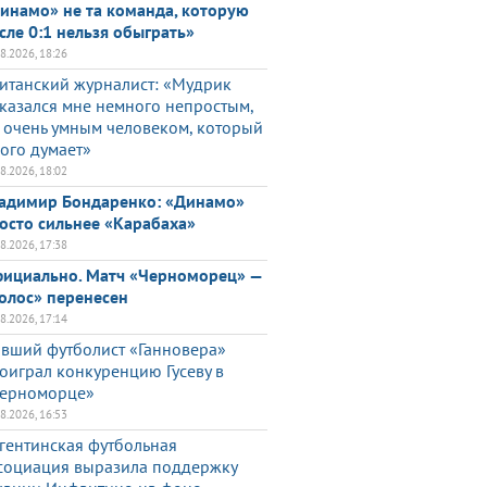
инамо» не та команда, которую
сле 0:1 нельзя обыграть»
08.2026, 18:26
итанский журналист: «Мудрик
казался мне немного непростым,
 очень умным человеком, который
ого думает»
08.2026, 18:02
адимир Бондаренко: «Динамо»
осто сильнее «Карабаха»
08.2026, 17:38
ициально. Матч «Черноморец» —
олос» перенесен
08.2026, 17:14
вший футболист «Ганновера»
оиграл конкуренцию Гусеву в
ерноморце»
08.2026, 16:53
гентинская футбольная
социация выразила поддержку