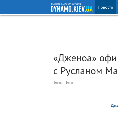
Динамо Киев от Шурика
Новости
«Дженоа» офи
с Русланом М
Темы
Теги
Дж