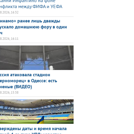
анни Инфантино на фоне
нфликта между ФИФА и УЕФА
08.2026, 16:32
инамо» ранее лишь дважды
ускало домашнюю фору в один
ч
08.2026, 16:11
ссия атаковала стадион
ерноморец» в Одессе: есть
неные (ВИДЕО)
08.2026, 15:38
верждены даты и время начала