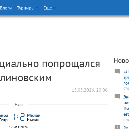
Блоги
Турниры
Еще
циально попрощался
Ново
«Л
алиновским
тр
го
07.
15.05.2026, 20:06
Эк
на
Матч
По
ег
еноа
Милан
Генуя
Италия
07.
17 мая 2026
Ро
1