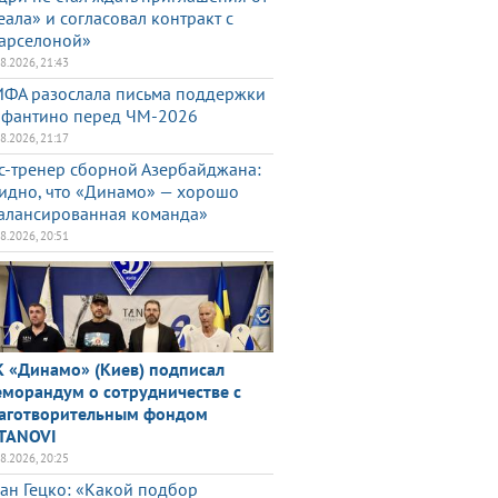
еала» и согласовал контракт с
арселоной»
08.2026, 21:43
ФА разослала письма поддержки
фантино перед ЧМ-2026
08.2026, 21:17
с-тренер сборной Азербайджана:
идно, что «Динамо» — хорошо
алансированная команда»
08.2026, 20:51
 «Динамо» (Киев) подписал
морандум о сотрудничестве с
аготворительным фондом
TANOVI
08.2026, 20:25
ан Гецко: «Какой подбор