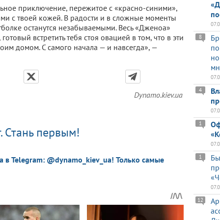
«Д
ельное приключение, пережитое с «красно-синими»,
по
ми с твоей кожей. В радости и в сложные моменты
07.
утболке останутся незабываемыми. Весь «Дженоа»
готовый встретить тебя стоя овацией в том, что в эти
Бр
8
оим домом. С самого начала — и навсегда», —
по
но
мн
07.
Вл
4
Dynamo.kiev.ua
пр
07.
Оф
1
. Стань первым!
«К
07.
Бы
1
a в Telegram: @dynamo_kiev_ua! Только самые
пр
«Ч
07.
Ар
12
ас