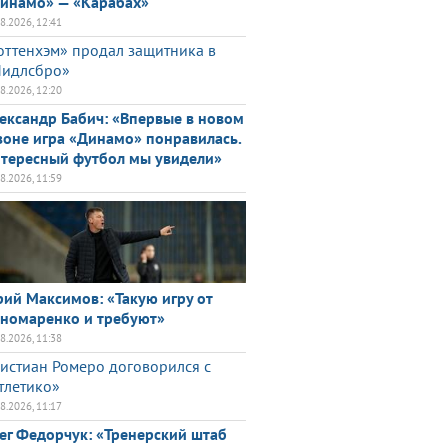
инамо» — «Карабах»
08.2026, 12:41
оттенхэм» продал защитника в
идлсбро»
08.2026, 12:20
ександр Бабич: «Впервые в новом
зоне игра «Динамо» понравилась.
тересный футбол мы увидели»
08.2026, 11:59
ий Максимов: «Такую игру от
номаренко и требуют»
08.2026, 11:38
истиан Ромеро договорился с
тлетико»
08.2026, 11:17
ег Федорчук: «Тренерский штаб