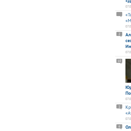
«Д
07.
«Т
«М
07.
Ал
2
се
Ин
07.
10
Юр
По
07.
Кр
1
«А
07.
Ол
6