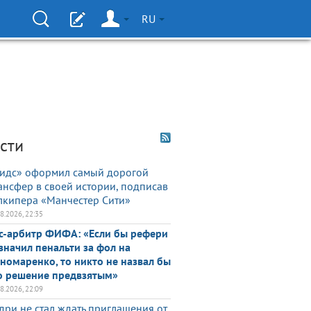
RU
сти
идс» оформил самый дорогой
ансфер в своей истории, подписав
лкипера «Манчестер Сити»
08.2026, 22:35
с-арбитр ФИФА: «Если бы рефери
значил пенальти за фол на
номаренко, то никто не назвал бы
о решение предвзятым»
08.2026, 22:09
дри не стал ждать приглашения от