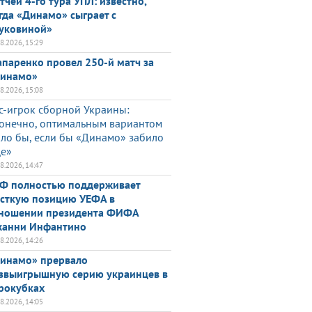
тчей 4-го тура УПЛ: известно,
гда «Динамо» сыграет с
уковиной»
08.2026, 15:29
паренко провел 250-й матч за
инамо»
08.2026, 15:08
с-игрок сборной Украины:
онечно, оптимальным вариантом
ло бы, если бы «Динамо» забило
е»
08.2026, 14:47
Ф полностью поддерживает
сткую позицию УЕФА в
ношении президента ФИФА
анни Инфантино
08.2026, 14:26
инамо» прервало
звыигрышную серию украинцев в
рокубках
08.2026, 14:05