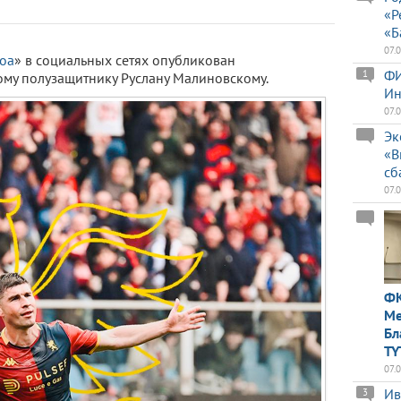
«Р
«Б
07.
оа
» в социальных сетях опубликован
ФИ
1
ому полузащитнику Руслану Малиновскому.
Ин
07.
Эк
«В
сб
07.
ФК
Ме
Бл
TY
07.
Ив
3