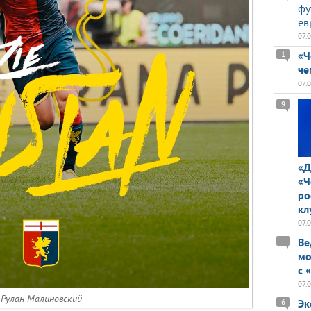
фу
ев
07.
«Ч
1
че
07.
9
«Д
«Ч
ро
кл
07.
Ве
мо
с 
07.
Рулан Малиновский
Эк
6