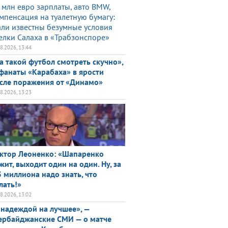
 млн евро зарплаты, авто BMW,
мпенсация на туалетную бумагу:
али известны безумные условия
елки Салаха в «Трабзонспоре»
08.2026, 13:44
а такой футбол смотреть скучно»,
фанаты «Карабаха» в ярости
сле поражения от «Динамо»
08.2026, 13:23
ктор Леоненко: «Шапаренко
жит, выходит один на один. Ну, за
5 миллиона надо знать, что
лать!»
08.2026, 13:02
 надеждой на лучшее», —
ербайджанские СМИ — о матче