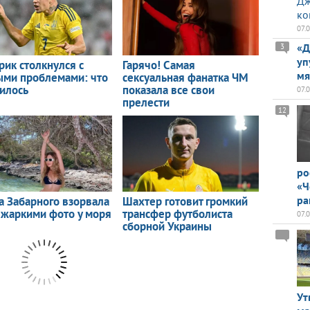
Дж
ко
07.
«Д
3
уп
мя
07.
12
ро
«Ч
ра
07.
Ут