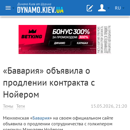
Динамо Киев от Шурика
RU
«Бавария» объявила о
продлении контракта с
Нойером
Темы
Теги
15.05.2026, 21:20
Мюнхенская «
Бавария
» на своем официальном сайте
объявила о продлении сотрудничества с голкипером
команды Мануэлем Нойером.