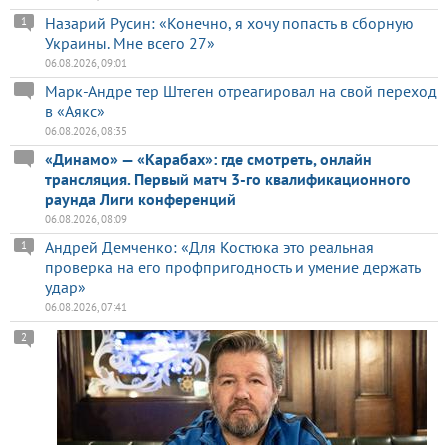
Назарий Русин: «Конечно, я хочу попасть в сборную
1
Украины. Мне всего 27»
06.08.2026, 09:01
Марк-Андре тер Штеген отреагировал на свой переход
в «Аякс»
06.08.2026, 08:35
«Динамо» — «Карабах»: где смотреть, онлайн
трансляция. Первый матч 3-го квалификационного
раунда Лиги конференций
06.08.2026, 08:09
Андрей Демченко: «Для Костюка это реальная
1
проверка на его профпригодность и умение держать
удар»
06.08.2026, 07:41
2