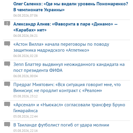
Олег Саленко: «Где мы видели уровень Пономаренко?
В чемпионате Украины»
06.08.2026, 07:06
Александр Алиев: «Фаворита в паре «Динамо» —
2
«Карабах» нет»
06.08.2026, 06:21
«Астон Вилла» начала переговоры по поводу
защитника мадридского «Атлетико»
06.08.2026, 02:28
Зепп Блаттер выдвинул неожиданного кандидата на
пост президента ФИФА
06.08.2026, 00:04
Предраг Миятович: «Вся ситуация говорит мне, что
Винисиус не продлит контракт с «Реалом»
05.08.2026, 23:12
«Арсенал» и «Ньюкасл» согласовали трансфер Бруно
Гимарайнса
05.08.2026, 22:44
В Таиланде футболист погиб от удара молнии
05.08.2026, 22:16