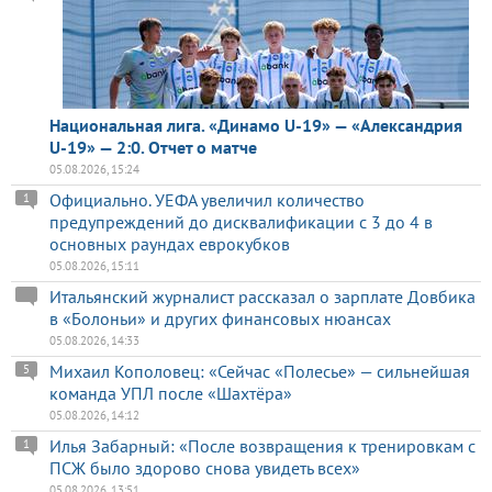
Национальная лига. «Динамо U-19» — «Александрия
U-19» — 2:0. Отчет о матче
05.08.2026, 15:24
Официально. УЕФА увеличил количество
1
предупреждений до дисквалификации с 3 до 4 в
основных раундах еврокубков
05.08.2026, 15:11
Итальянский журналист рассказал о зарплате Довбика
в «Болоньи» и других финансовых нюансах
05.08.2026, 14:33
Михаил Кополовец: «Сейчас «Полесье» — сильнейшая
5
команда УПЛ после «Шахтёра»
05.08.2026, 14:12
Илья Забарный: «После возвращения к тренировкам с
1
ПСЖ было здорово снова увидеть всех»
05.08.2026, 13:51