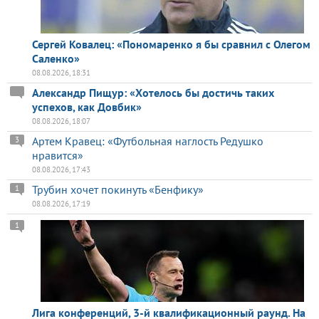
Сергей Ковалец: «Пономаренко я бы сравнил с Олегом
Саленко»
08.08.2026, 18:31
Александр Пищур: «Хотелось бы достичь таких
успехов, как Довбик»
08.08.2026, 18:07
Артем Кравец: «Футбольная наглость Редушко
3
нравится»
08.08.2026, 17:43
Трубин хочет покинуть «Бенфику»
1
08.08.2026, 17:19
1
Лига конференций, 3-й квалификационный раунд. На