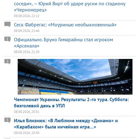
соседи», — Юрий Вирт об ударе русни по стадиону
«Черноморец»
08.08.2026, 22:12
Сеск Фабрегас: «Моуринью необыкновенный»
08.08.2026, 21:46
Официально. Бруно Гимарайнш стал игроком
1
«Арсенала»
08.08.2026, 21:20
2
Чемпионат Украины. Результаты 2-го тура. Суббота:
безголевой день в УПЛ
08.08.2026, 20:51
Илья Близнюк: «В Люблине между «Динамо» и
5
«Карабахом» была ничейная игра…»
08.08.2026, 20:30