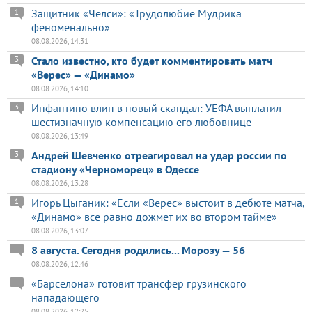
Защитник «Челси»: «Трудолюбие Мудрика
1
феноменально»
08.08.2026, 14:31
Стало известно, кто будет комментировать матч
3
«Верес» — «Динамо»
08.08.2026, 14:10
Инфантино влип в новый скандал: УЕФА выплатил
3
шестизначную компенсацию его любовнице
08.08.2026, 13:49
Андрей Шевченко отреагировал на удар россии по
3
стадиону «Черноморец» в Одессе
08.08.2026, 13:28
Игорь Цыганик: «Если «Верес» выстоит в дебюте матча,
1
«Динамо» все равно дожмет их во втором тайме»
08.08.2026, 13:07
8 августа. Сегодня родились... Морозу — 56
08.08.2026, 12:46
«Барселона» готовит трансфер грузинского
нападающего
08.08.2026, 12:25