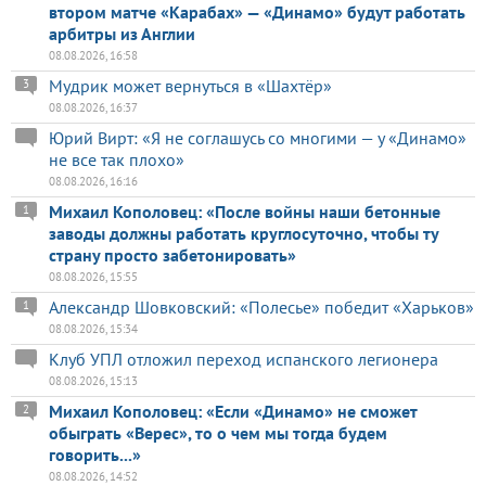
втором матче «Карабах» — «Динамо» будут работать
арбитры из Англии
08.08.2026, 16:58
Мудрик может вернуться в «Шахтёр»
3
08.08.2026, 16:37
Юрий Вирт: «Я не соглашусь со многими — у «Динамо»
не все так плохо»
08.08.2026, 16:16
Михаил Кополовец: «После войны наши бетонные
1
заводы должны работать круглосуточно, чтобы ту
страну просто забетонировать»
08.08.2026, 15:55
Александр Шовковский: «Полесье» победит «Харьков»
1
08.08.2026, 15:34
Клуб УПЛ отложил переход испанского легионера
08.08.2026, 15:13
Михаил Кополовец: «Если «Динамо» не сможет
2
обыграть «Верес», то о чем мы тогда будем
говорить...»
08.08.2026, 14:52