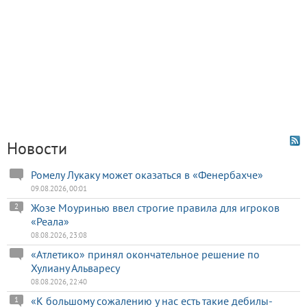
Новости
Ромелу Лукаку может оказаться в «Фенербахче»
09.08.2026, 00:01
Жозе Моуринью ввел строгие правила для игроков
2
«Реала»
08.08.2026, 23:08
«Атлетико» принял окончательное решение по
Хулиану Альваресу
08.08.2026, 22:40
«К большому сожалению у нас есть такие дебилы-
1