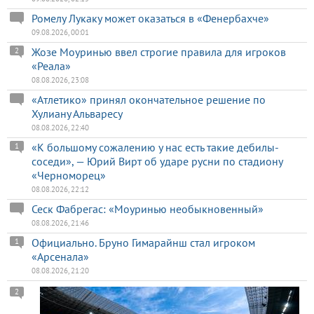
Ромелу Лукаку может оказаться в «Фенербахче»
09.08.2026, 00:01
Жозе Моуринью ввел строгие правила для игроков
2
«Реала»
08.08.2026, 23:08
«Атлетико» принял окончательное решение по
Хулиану Альваресу
08.08.2026, 22:40
«К большому сожалению у нас есть такие дебилы-
1
соседи», — Юрий Вирт об ударе русни по стадиону
«Черноморец»
08.08.2026, 22:12
Сеск Фабрегас: «Моуринью необыкновенный»
08.08.2026, 21:46
Официально. Бруно Гимарайнш стал игроком
1
«Арсенала»
08.08.2026, 21:20
2