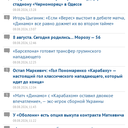
стадиону «Черноморец» в Одессе
08.08.2026, 13:28
Игорь Цыганик: «Если «Верес» выстоит в дебюте матча,
1
«Динамо» все равно дожмет их во втором тайме»
08.08.2026, 13:07
8 августа. Сегодня родились... Морозу — 56
08.08.2026, 12:46
«Барселона» готовит трансфер грузинского
нападающего
08.08.2026, 12:25
Остап Маркевич: «Гол Пономаренко «Карабаху» —
3
настоящий гол классического нападающего, который
идет до конца»
08.08.2026, 12:04
«Матч «Динамо» с «Карабахом» оставил двоякое
3
впечатление», — экс-игрок сборной Украины
08.08.2026, 11:43
У «Оболони» есть опция выкупа контракта Маткевича
08.08.2026, 11:22