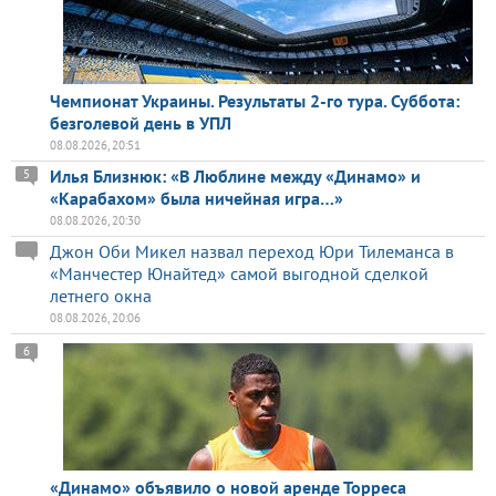
Чемпионат Украины. Результаты 2-го тура. Суббота:
безголевой день в УПЛ
08.08.2026, 20:51
Илья Близнюк: «В Люблине между «Динамо» и
5
«Карабахом» была ничейная игра…»
08.08.2026, 20:30
Джон Оби Микел назвал переход Юри Тилеманса в
«Манчестер Юнайтед» самой выгодной сделкой
летнего окна
08.08.2026, 20:06
6
«Динамо» объявило о новой аренде Торреса