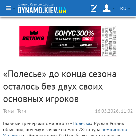
Динамо Киев от Шурика
RU
«Полесье» до конца сезона
осталось без двух своих
основных игроков
Темы
Теги
16.05.2026, 11:02
Главный тренер житомирского «
Полесья
» Руслан Ротань
объяснил, почему в заявке на матч 28-го тура
чемпионата
Украины
с «Эпицентром» (2:3) не было двух основных