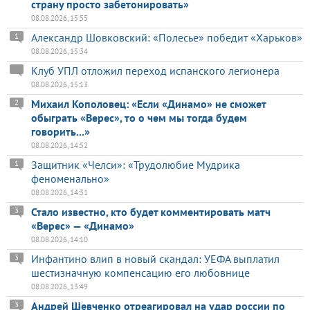
страну просто забетонировать»
08.08.2026, 15:55
Александр Шовковский: «Полесье» победит «Харьков»
1
08.08.2026, 15:34
Клуб УПЛ отложил переход испанского легионера
08.08.2026, 15:13
Михаил Кополовец: «Если «Динамо» не сможет
2
обыграть «Верес», то о чем мы тогда будем
говорить...»
08.08.2026, 14:52
Защитник «Челси»: «Трудолюбие Мудрика
1
феноменально»
08.08.2026, 14:31
Стало известно, кто будет комментировать матч
3
«Верес» — «Динамо»
08.08.2026, 14:10
Инфантино влип в новый скандал: УЕФА выплатил
3
шестизначную компенсацию его любовнице
08.08.2026, 13:49
Андрей Шевченко отреагировал на удар россии по
3