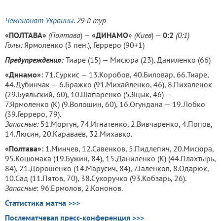
Чемпионат Украины
. 29-й тур
«ПОЛТАВА»
(
Полтава
) —
«ДИНАМО
»
(
Киев
) —
0:2
(0:1)
Голы:
Ярмоленко (3 пен.), Герреро (90+1)
Предупреждения:
Тиаре (15) — Мисюра (23), Даниленко (66)
«Динамо»:
71.Суркис — 13.Коробов, 40.Биловар, 66.Тиаре,
44.Дубинчак — 6.Бражко (91.Михайленко, 46), 8.Пихаленок
(29.Буяльский, 60), 10.Шапаренко (5.Яцык, 46) —
7.Ярмоленко (К) (9.Волошин, 60), 16.Огундана — 19.Лобко
(39.Герреро, 79).
Запасные:
51.Моргун, 74.Игнатенко, 2.Вивчаренко, 4.Попов,
14.Люсин, 20.Караваев, 32.Михавко.
«Полтава»:
1.Минчев, 12.Савенков, 5.Пидлепич, 20.Мисюра,
95.Коцюмака (19.Бужин, 84), 15.Даниленко (К) (44.Плахтырь,
84), 21.Дорошенко (14.Марусич, 84), 7.Галенков, 8.Одарюк,
10.Сад (11.Пятов, 70), 38.Сухоручко (93.Кобзарь, 26).
Запасные
: 96.Ермолов, 2.Кононов.
Статистика матча >>>
Послематчевая пресс-конференция >>>