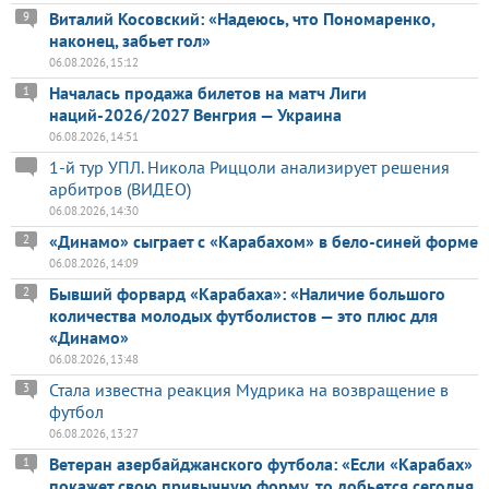
Виталий Косовский: «Надеюсь, что Пономаренко,
9
наконец, забьет гол»
06.08.2026, 15:12
Началась продажа билетов на матч Лиги
1
наций-2026/2027 Венгрия — Украина
06.08.2026, 14:51
1-й тур УПЛ. Никола Риццоли анализирует решения
арбитров (ВИДЕО)
06.08.2026, 14:30
«Динамо» сыграет с «Карабахом» в бело-синей форме
2
06.08.2026, 14:09
Бывший форвард «Карабаха»: «Наличие большого
2
количества молодых футболистов — это плюс для
«Динамо»
06.08.2026, 13:48
Стала известна реакция Мудрика на возвращение в
3
футбол
06.08.2026, 13:27
Ветеран азербайджанского футбола: «Если «Карабах»
1
покажет свою привычную форму, то добьется сегодня