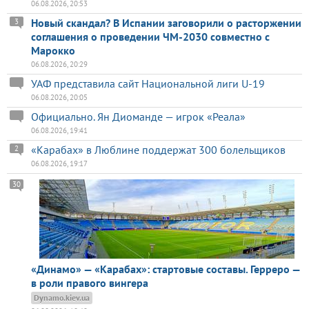
06.08.2026, 20:53
Новый скандал? В Испании заговорили о расторжении
3
соглашения о проведении ЧМ-2030 совместно с
Марокко
06.08.2026, 20:29
УАФ представила сайт Национальной лиги U-19
06.08.2026, 20:05
Официально. Ян Диоманде — игрок «Реала»
06.08.2026, 19:41
«Карабах» в Люблине поддержат 300 болельщиков
2
06.08.2026, 19:17
30
«Динамо» — «Карабах»: стартовые составы. Герреро —
в роли правого вингера
Dynamo.kiev.ua