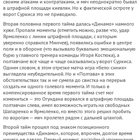
своими атаками и контратаками, и мяч неоднократно бывал
в штрафной площади киевлян. Но к фактической остроте у
ворот Суркиса это не приводило.
Вторая половина первого тайма далась «Динамо» намного
хуже. Пропали моменты (отметить можно, разве что, удар
Ярмоленко с линии штрафной площади, с которым
уверенно справился Минчев), появились ошибки в центре
поля и в обороне (что вызывало буквально эмоциональную
бурю у главного тренера команды Игоря Костюка), а
полтавчане всё чаще и чаще оказывались у ворот Суркиса.
Одним словом, в этом отрезке матча игра «бело-синих»
выглядела неубедительной. Но и «Полтава» в этих
обстоятельствах так и не сумела до свистка на перерыв
создать ни одного голевого момента. И только в
компенсированное время первого тайма счет мог
измениться — это Огундана ворвался в штрафную площадь
полтавчан слева, имел возможность играть на свободных
Шапаренко и Ярмоленко, но вместо этого решил пробить
по воротам — мяч пролетел рядом с дальней штангой.
Второй тайм прошел под знаком позиционного
преимущества «Динамо», которое, впрочем, долгое время
ничего не давало. Первый момент, достойный упоминания,