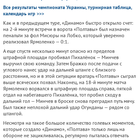
Все результаты чемпионата Украины, турнирная таблица,
календарь игр >>>
Как и в предыдущем туре, «Динамо» быстро открыло счет:
на 2-й минуте встречи в ворота «Полтавы» был назначен
пенальти за фол Мисюры на Лобко, который уверенно
реализовал Ярмоленко — 0:1.
А еще спустя несколько минут опасно из пределов
штрафной площади пробивал Пихалёнок — Минчев
выручил свою команду. Затем Бражко после подачи с
углового нанес удар на дальней штанге с близкого
расстояния, но и в этой ситуации вратарь «Полтавы» сыграл
выше всяческих похвал. Наконец, на 18-й минуте матча
Ярмоленко ворвался в штрафную площадь справа, пяткой
отдал на набегавшего Пихалёнка, тот пробил сходу в
дальний гол — Минчев в броске снова преградил путь мячу.
Был также неплохой дальний удар Огунданы — рядом со
штангой.
Несмотря на такое большое количество голевых моментов,
которые создало «Динамо», «Полтава» только лишь на
обороне не зацикливалась, регулярно пыталась отвечать