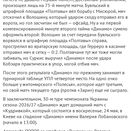
произошел лишь на 75-й минуте матча. Буяльский в
штрафной площади «Полтавы» вёл борьбу с Мисюрой, мяч
отскочил к Волошину, который ударом сходу отправил его в
ворота, но гол засчитан не был — офсайд. Ну а на первой
компенсированной минуте второго тайма «Динамо» сумело
оформить второй: Волошин за счет передачи Буяльского
ворвался в штрафную площадь «Полтавы» справа,
прострелил во вратарскую площадь, где Герреро в касание
отправил мяч в сетку — 0:2. Полтавчане тут же тоже могли
забивать, но Суркис выручил «Динамо» после удара
Кобзаря практически в упор, ногой отбив мяч.
После этого результата «Динамо» по-прежнему занимает в
турнирной таблице УПЛ четвертое место. На одно очко
больше у житомирского «Полесья», которое идет третьим,
но свой матч текущего тура (против «Зари») еще не сыграло.
В заключительном, 30-м туре чемпионата Украины
сезона-2026/27 «Динамо» ждет домашний матч с
«Кудривкой», который состоится в воскресенье, 24 мая, в
Киеве на стадионе «Динамо» имени Валерия Лобановского
(начало в 13:00).
Александр ПОПОВ со стадиона «Динамо» им. Валерия