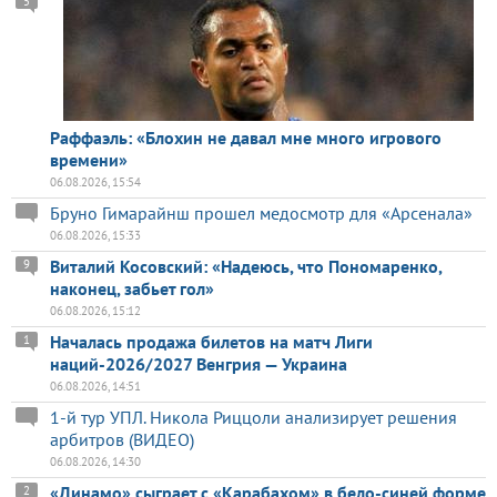
5
Раффаэль: «Блохин не давал мне много игрового
времени»
06.08.2026, 15:54
Бруно Гимарайнш прошел медосмотр для «Арсенала»
06.08.2026, 15:33
Виталий Косовский: «Надеюсь, что Пономаренко,
9
наконец, забьет гол»
06.08.2026, 15:12
Началась продажа билетов на матч Лиги
1
наций-2026/2027 Венгрия — Украина
06.08.2026, 14:51
1-й тур УПЛ. Никола Риццоли анализирует решения
арбитров (ВИДЕО)
06.08.2026, 14:30
«Динамо» сыграет с «Карабахом» в бело-синей форме
2