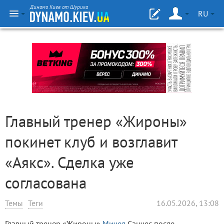
Динамо Киев от Шурика
RU
Главный тренер «Жироны»
покинет клуб и возглавит
«Аякс». Сделка уже
согласована
Темы
Теги
16.05.2026, 13:08
Главный тренер «Жироны»
Мичел
Санчес после