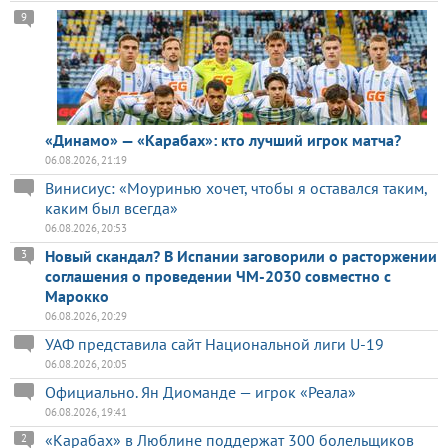
9
«Динамо» — «Карабах»: кто лучший игрок матча?
06.08.2026, 21:19
Винисиус: «Моуринью хочет, чтобы я оставался таким,
каким был всегда»
06.08.2026, 20:53
Новый скандал? В Испании заговорили о расторжении
3
соглашения о проведении ЧМ-2030 совместно с
Марокко
06.08.2026, 20:29
УАФ представила сайт Национальной лиги U-19
06.08.2026, 20:05
Официально. Ян Диоманде — игрок «Реала»
06.08.2026, 19:41
«Карабах» в Люблине поддержат 300 болельщиков
2