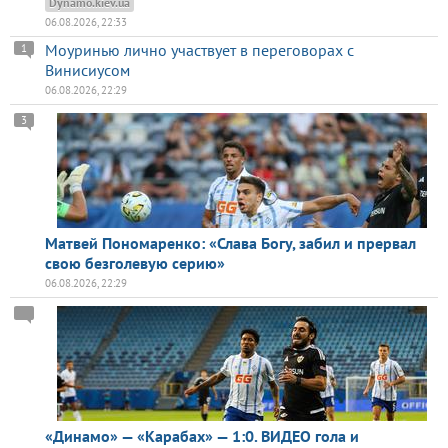
Dynamo.kiev.ua
06.08.2026, 22:33
Моуринью лично участвует в переговорах с
1
Винисиусом
06.08.2026, 22:29
3
Матвей Пономаренко: «Слава Богу, забил и прервал
свою безголевую серию»
06.08.2026, 22:29
«Динамо» — «Карабах» — 1:0. ВИДЕО гола и