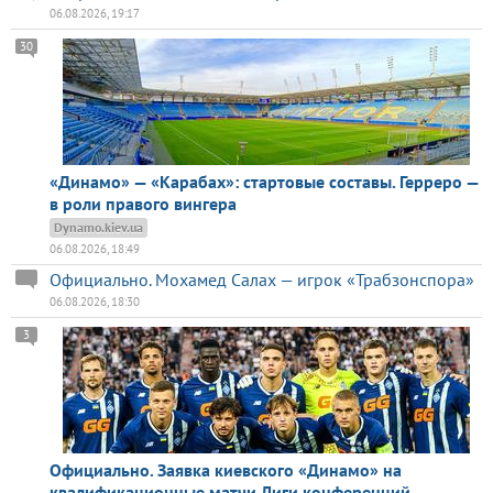
06.08.2026, 19:17
30
«Динамо» — «Карабах»: стартовые составы. Герреро —
в роли правого вингера
Dynamo.kiev.ua
06.08.2026, 18:49
Официально. Мохамед Салах — игрок «Трабзонспора»
06.08.2026, 18:30
3
Официально. Заявка киевского «Динамо» на
квалификационные матчи Лиги конференций