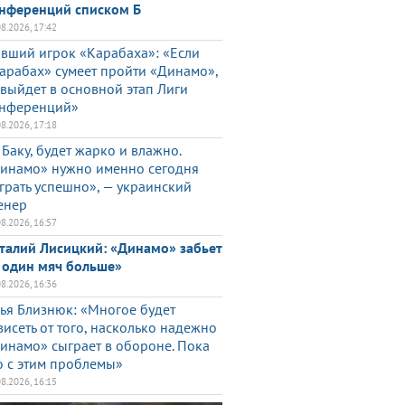
нференций списком Б
08.2026, 17:42
вший игрок «Карабаха»: «Если
арабах» сумеет пройти «Динамо»,
 выйдет в основной этап Лиги
нференций»
08.2026, 17:18
 Баку, будет жарко и влажно.
инамо» нужно именно сегодня
грать успешно», — украинский
енер
08.2026, 16:57
талий Лисицкий: «Динамо» забьет
 один мяч больше»
08.2026, 16:36
ья Близнюк: «Многое будет
висеть от того, насколько надежно
инамо» сыграет в обороне. Пока
о с этим проблемы»
08.2026, 16:15