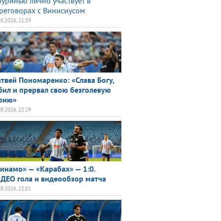
уринью лично участвует в
реговорах с Винисиусом
08.2026, 22:29
твей Пономаренко: «Слава Богу,
бил и прервал свою безголевую
рию»
08.2026, 22:29
инамо» — «Карабах» — 1:0.
ДЕО гола и видеообзор матча
08.2026, 22:01