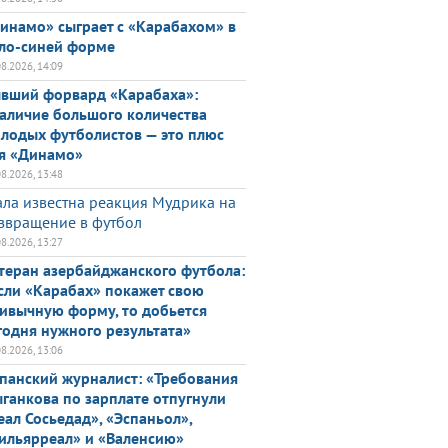
инамо» сыграет с «Карабахом» в
ло-синей форме
08.2026, 14:09
вший форвард «Карабаха»:
аличие большого количества
лодых футболистов — это плюс
я «Динамо»
08.2026, 13:48
ала известна реакция Мудрика на
звращение в футбол
08.2026, 13:27
теран азербайджанского футбола:
сли «Карабах» покажет свою
ивычную форму, то добьется
годня нужного результата»
08.2026, 13:06
панский журналист: «Требования
ганкова по зарплате отпугнули
еал Сосьедад», «Эспаньол»,
ильярреал» и «Валенсию»