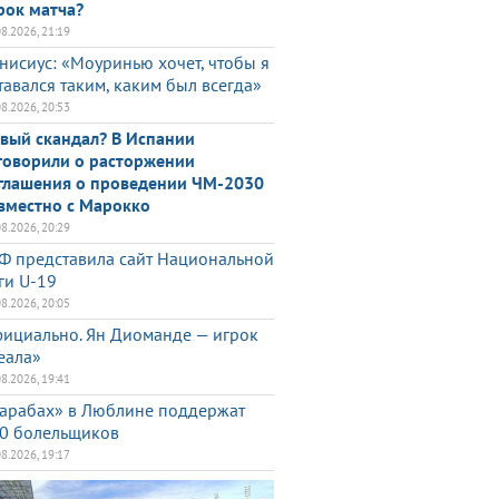
рок матча?
08.2026, 21:19
нисиус: «Моуринью хочет, чтобы я
тавался таким, каким был всегда»
08.2026, 20:53
вый скандал? В Испании
говорили о расторжении
глашения о проведении ЧМ-2030
вместно с Марокко
08.2026, 20:29
Ф представила сайт Национальной
ги U-19
08.2026, 20:05
ициально. Ян Диоманде — игрок
еала»
08.2026, 19:41
арабах» в Люблине поддержат
0 болельщиков
08.2026, 19:17