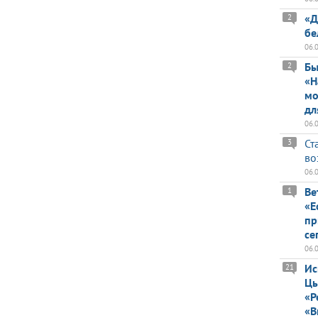
«Д
2
бе
06.
Бы
2
«Н
мо
дл
06.
Ст
3
во
06.
Ве
1
«Е
пр
се
06.
Ис
21
Цы
«Р
«В