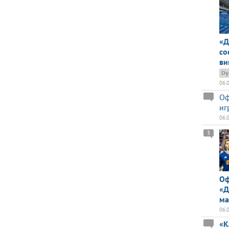
«Д
со
ви
Dy
06.
Оф
иг
06.
3
Оф
«Д
ма
06.
«К