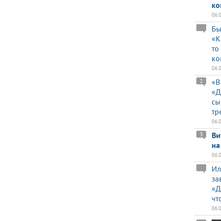
ко
06.
Бы
«К
то
ко
06.
«В
2
«Д
сы
тр
06.
Ви
3
на
06.
Ил
за
«Д
чт
06.