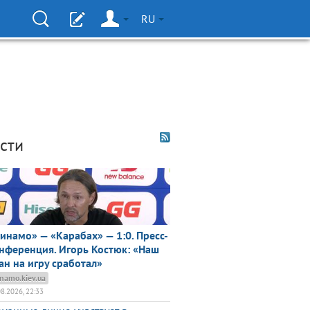
RU
сти
инамо» — «Карабах» — 1:0. Пресс-
нференция. Игорь Костюк: «Наш
ан на игру сработал»
namo.kiev.ua
08.2026, 22:33