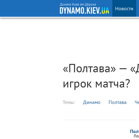
Динамо Киев от Шурика
Новости
«Полтава» — «
игрок матча?
Темы:
Динамо
Полтава
Ч
Пол
По