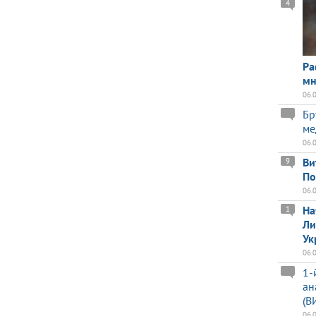
4
Ра
мн
06.
Бр
ме
06.
Ви
9
По
06.
На
1
Ли
Ук
06.
1-
ан
(В
06.