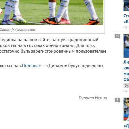
Ст
«К
06.
Фото: fcdynamo.com
40
поединка на нашем сайте стартует традиционный
ков матча в составах обеих команд. Для того,
достаточно быть зарегистрированным пользователем
Ли
ока матча «
Полтава
» — «Динамо» будут подведены
кв
ма
Об
Dy
06.
Dynamo.kiev.ua
5
«Д