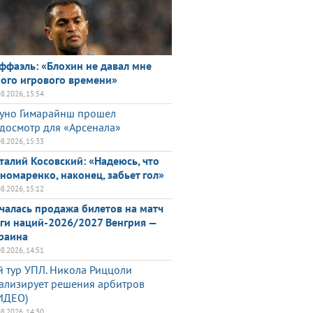
ффаэль: «Блохин не давал мне
ого игрового времени»
08.2026, 15:54
уно Гимарайнш прошел
досмотр для «Арсенала»
08.2026, 15:33
талий Косовский: «Надеюсь, что
номаренко, наконец, забьет гол»
08.2026, 15:12
чалась продажа билетов на матч
ги наций-2026/2027 Венгрия —
раина
08.2026, 14:51
й тур УПЛ. Никола Риццоли
ализирует решения арбитров
ИДЕО)
08.2026, 14:30