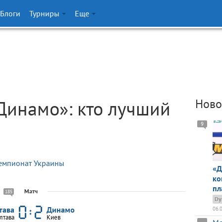
Блоги
Турниры
Еще
Динамо»: кто лучший
Ново
9
емпионат Украины
«Д
ко
пл
Матч
185
Dy
тава
Динамо
06.
лтава
Киев