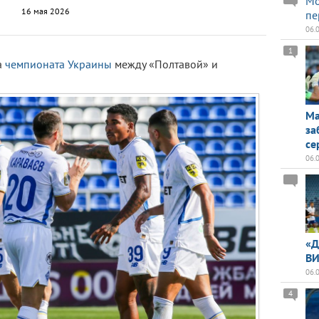
Мо
16 мая 2026
пе
06.
1
а
чемпионата Украины
между «Полтавой» и
Ма
за
се
06.
«Д
ВИ
06.
4