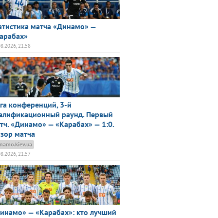
атистика матча «Динамо» —
арабах»
08.2026, 21:58
га конференций, 3-й
алификационный раунд. Первый
тч. «Динамо» — «Карабах» — 1:0.
зор матча
namo.kiev.ua
08.2026, 21:57
инамо» — «Карабах»: кто лучший