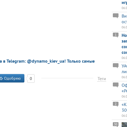
иг
06.
Ви
ос
06.
Но
1
за
со
со
06.
a в Telegram: @dynamo_kiev_ua! Только самые
УА
ли
06.
Одобряю
Теги
0
Оф
«Р
06.
«К
2
30
06.
30