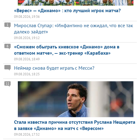
«Верес» — «Динамо» : кто лучший игрок матча?
09.08.2026, 19:36
Мирослав Ступар: «Инфантино не ожидал, что все так
1
далеко зайдет»
09.08.2026, 19:12
«Сможем обыграть киевское «Динамо» дома в
6
ответном матче», — экс-тренер «Карабаха»
09.08.2026, 18:49
Неймар снова будет играть с Месси?
09.08.2026, 18:25
11
Стала известна причина отсутствия Руслана Нещерета
в заявке «Динамо» на матч с «Вересом»
09.08.2026, 17:52