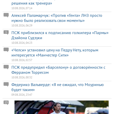
решения как тренера»
10.08.2026, 07:14
Алексей Паламарчук: «Против «Гента» ЛНЗ просто
нужно было реализовать свои моменты»
10.08.2026, 06:29
ПСЖ приблизился к подписанию голкипера «Пармы»
1
Дзайона Судзуки
10.08.2026, 04:23
«Челси» установил цену на Педру Нету, которым
интересуется «Манчестер Сити»
10.08.2026, 02:57
ПСЖ предупредил «Барселону» о договорённости с
Ферраном Торресом
10.08.2026, 00:32
Федерико Вальверде: «Я не ожидал, что Моуринью
будет таким»
09.08.2026, 23:47
13