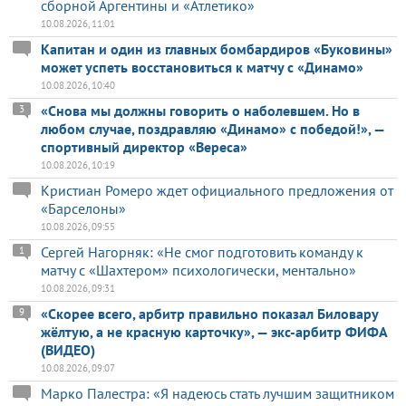
сборной Аргентины и «Атлетико»
10.08.2026, 11:01
Капитан и один из главных бомбардиров «Буковины»
может успеть восстановиться к матчу с «Динамо»
10.08.2026, 10:40
«Снова мы должны говорить о наболевшем. Но в
3
любом случае, поздравляю «Динамо» с победой!», —
спортивный директор «Вереса»
10.08.2026, 10:19
Кристиан Ромеро ждет официального предложения от
«Барселоны»
10.08.2026, 09:55
Сергей Нагорняк: «Не смог подготовить команду к
1
матчу с «Шахтером» психологически, ментально»
10.08.2026, 09:31
«Скорее всего, арбитр правильно показал Биловару
9
жёлтую, а не красную карточку», — экс-арбитр ФИФА
(ВИДЕО)
10.08.2026, 09:07
Марко Палестра: «Я надеюсь стать лучшим защитником