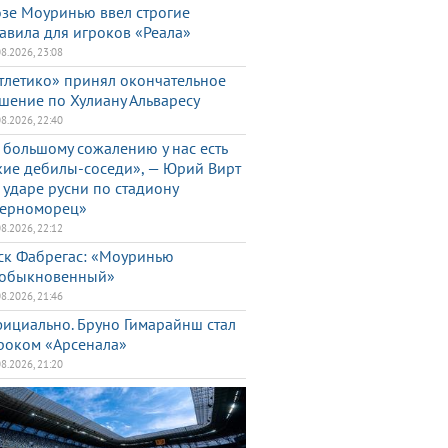
зе Моуринью ввел строгие
авила для игроков «Реала»
08.2026, 23:08
тлетико» принял окончательное
шение по Хулиану Альваресу
08.2026, 22:40
 большому сожалению у нас есть
кие дебилы-соседи», — Юрий Вирт
 ударе русни по стадиону
ерноморец»
08.2026, 22:12
ск Фабрегас: «Моуринью
обыкновенный»
08.2026, 21:46
ициально. Бруно Гимарайнш стал
роком «Арсенала»
08.2026, 21:20