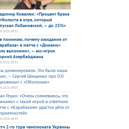
адимир Ковалюк: «Процент брака
тболиста в игре, который
пускал Лобановский, — до 25%»
08.2026, 09:52
е понимаю, почему ожидания от
арабаха» в матче с «Динамо»
ли высокими», — экс-игрок
орной Азербайджана
08.2026, 09:31
ы доминировали. Это была наша
ра», — Сергей Шищенко про 0:0
уковины» с «Оболонью»
08.2026, 09:07
ан Гецко: «Очень сомневаюсь, что
инамо» с такой игрой в ответном
тче с «Карабахом» удастся уйти от
приятностей»
08.2026, 08:43
тч 2-го тура чемпионата Украины