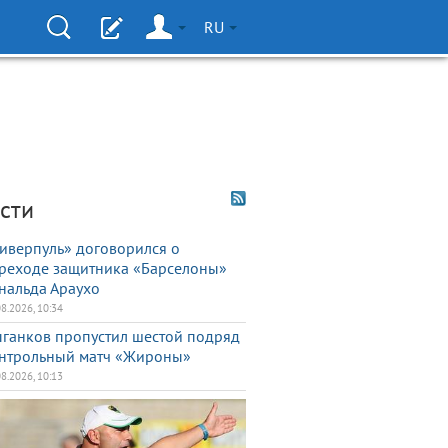
RU
сти
иверпуль» договорился о
реходе защитника «Барселоны»
нальда Араухо
08.2026, 10:34
ганков пропустил шестой подряд
нтрольный матч «Жироны»
08.2026, 10:13