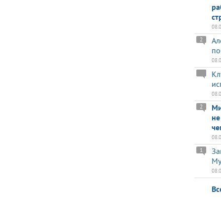
ра
ст
08.
Ал
2
по
08.
Кл
ис
08.
Ми
2
не
че
08.
За
1
Му
08.
Вс