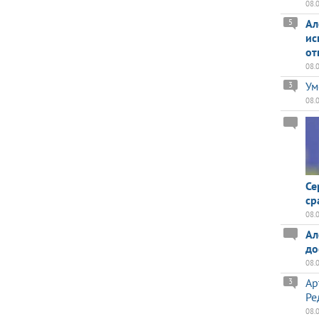
08.
Ал
5
ис
от
08.
Ум
3
08.
Се
ср
08.
Ал
до
08.
Ар
3
Ре
08.