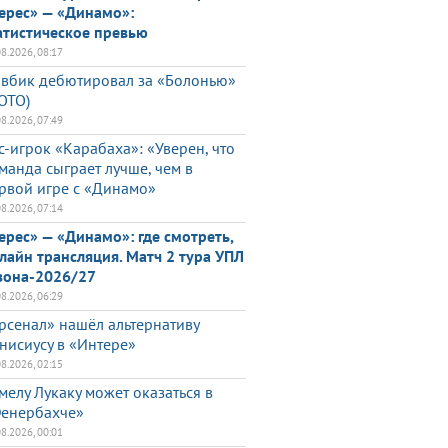
ерес» — «Динамо»:
атистическое превью
08.2026, 08:17
вбик дебютировал за «Болонью»
ОТО)
08.2026, 07:49
с-игрок «Карабаха»: «Уверен, что
манда сыграет лучше, чем в
рвой игре с «Динамо»
08.2026, 07:14
ерес» — «Динамо»: где смотреть,
лайн трансляция. Матч 2 тура УПЛ
зона-2026/27
08.2026, 06:29
рсенал» нашёл альтернативу
нисиусу в «Интере»
08.2026, 02:15
мелу Лукаку может оказаться в
енербахче»
08.2026, 00:01