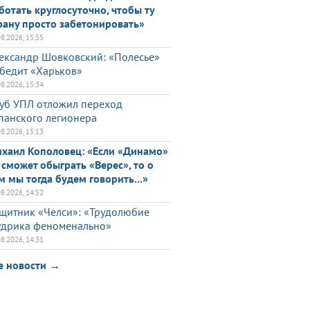
ботать круглосуточно, чтобы ту
рану просто забетонировать»
08.2026, 15:55
ександр Шовковский: «Полесье»
бедит «Харьков»
08.2026, 15:34
уб УПЛ отложил переход
панского легионера
08.2026, 15:13
хаил Кополовец: «Если «Динамо»
 сможет обыграть «Верес», то о
м мы тогда будем говорить...»
08.2026, 14:52
щитник «Челси»: «Трудолюбие
дрика феноменально»
08.2026, 14:31
е новости →