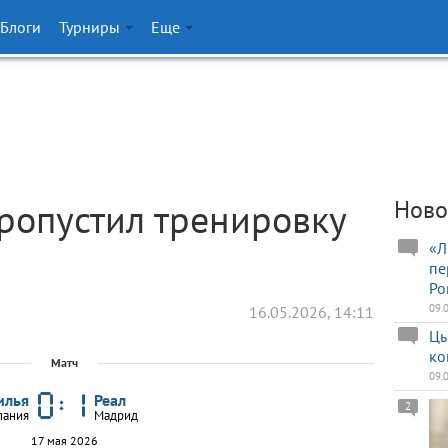
Блоги
Турниры
Еще
ропустил тренировку
Ново
«Л
пе
Ро
09.
16.05.2026, 14:11
Цы
ко
Матч
09.
илья
Реал
2
пания
Мадрид
17 мая 2026