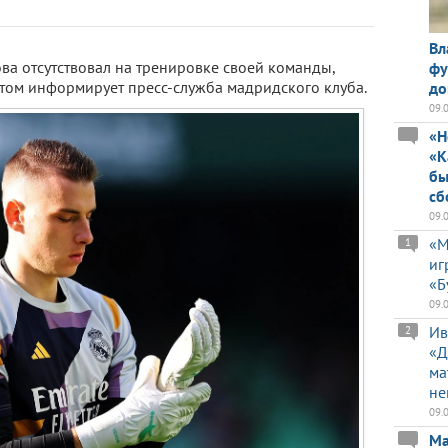
Вл
ва отсутствовал на тренировке своей команды,
фу
 этом информирует пресс-служба мадридского клуба.
до
09.
«Н
«К
бы
сб
09.
«М
1
иг
«Б
09.
Ив
2
«Д
ма
не
09.
Ма