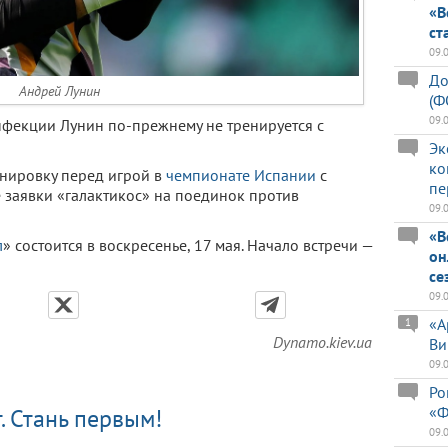
«В
ст
09.
До
Андрей Лунин
(Ф
09.
инфекции Лунин по-прежнему не тренируется с
Эк
ко
енировку перед игрой в
чемпионате Испании
с
пе
не заявки «галактикос» на поединок против
09.
«В
л
» состоится в воскресенье, 17 мая. Начало встречи —
он
се
09.
«А
1
Dynamo.kiev.ua
Ви
09.
Ро
«Ф
. Стань первым!
09.