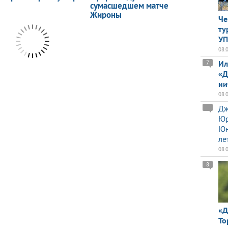
Че
ту
У
08.
Ил
7
«Д
ни
08.
Дж
Юр
Юн
ле
08.
8
«Д
То