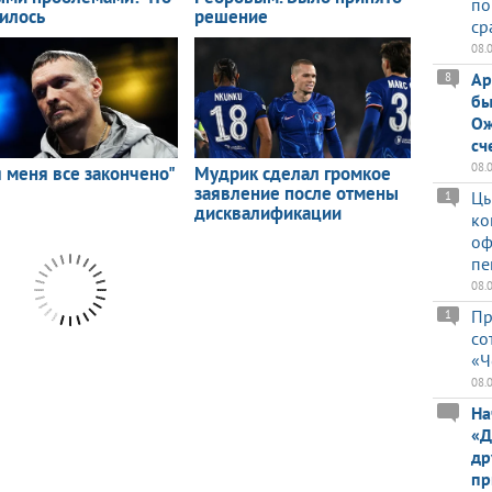
по
ср
08.
Ар
8
бы
Ож
сч
08.
Цы
1
ко
оф
пе
08.
Пр
1
со
«Ч
08.
На
«Д
др
пр