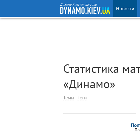
Динамо Киев от Шурика
Новости
Статистика ма
«Динамо»
Темы
Теги
Пол
По