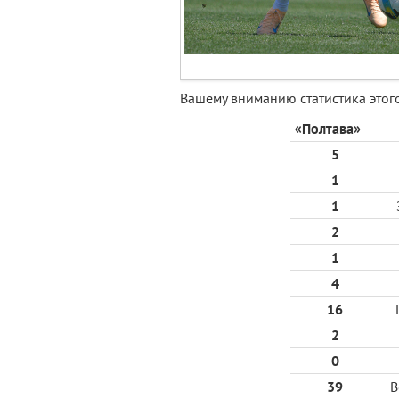
Вашему вниманию статистика этог
«Полтава»
5
1
1
2
1
4
16
2
0
39
В