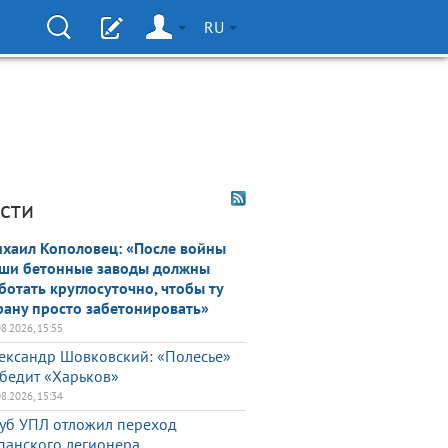
RU
сти
хаил Кополовец: «После войны
ши бетонные заводы должны
ботать круглосуточно, чтобы ту
рану просто забетонировать»
08.2026, 15:55
ександр Шовковский: «Полесье»
бедит «Харьков»
08.2026, 15:34
уб УПЛ отложил переход
панского легионера