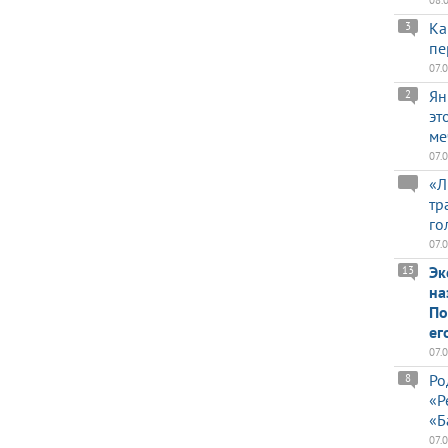
08.
Ка
3
пе
07.
Ян
2
эт
ме
07.
«Л
тр
го
07.
Эк
13
на
По
ег
07.
Ро
8
«Р
«Б
07.