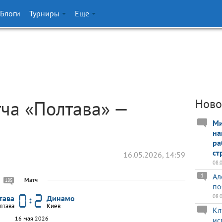
Блоги
Турниры
Еще
тча «Полтава» —
Ново
Ми
на
ра
ст
16.05.2026, 14:59
08.
Ал
1
Матч
185
по
08.
тава
Динамо
лтава
Киев
Кл
16 мая 2026
ис