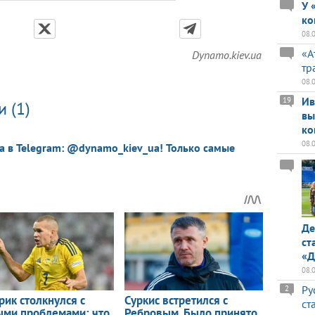
У 
ко
08.
«А
Dynamo.kiev.ua
тр
08.
Ив
19
 (1)
вы
ко
08.
a в Telegram: @dynamo_kiev_ua! Только самые
Де
ст
«Д
08.
Ру
2
ст