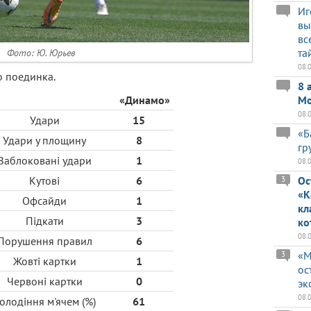
Иг
вы
вс
та
Фото: Ю. Юрьев
08.
о поединка.
8 
«Динамо»
Мо
08.
Удари
15
«Б
Удари у площину
8
гр
Заблоковані удари
1
08.
Кутові
6
Ос
3
«К
Офсайди
1
кл
Підкати
3
ко
08.
Порушення правил
6
«М
3
Жовті картки
1
ос
Червоні картки
0
эк
08.
олодіння м'ячем (%)
61