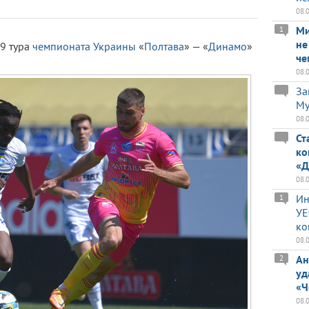
08.
Ми
1
не
29 тура
чемпионата Украины
«
Полтава
» — «
Динамо
»
че
08.
За
Му
08.
Ст
ко
«Д
08.
Ин
1
УЕ
ко
08.
Ан
2
уд
«Ч
08.