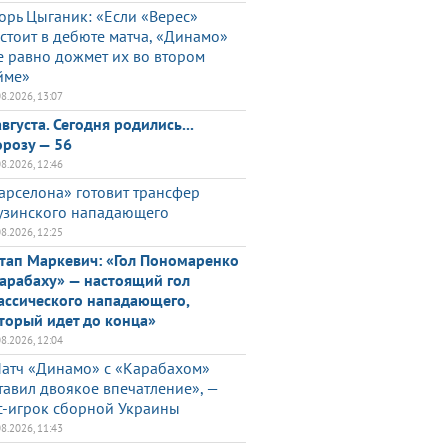
орь Цыганик: «Если «Верес»
стоит в дебюте матча, «Динамо»
е равно дожмет их во втором
йме»
08.2026, 13:07
августа. Сегодня родились...
розу — 56
08.2026, 12:46
арселона» готовит трансфер
узинского нападающего
08.2026, 12:25
тап Маркевич: «Гол Пономаренко
арабаху» — настоящий гол
ассического нападающего,
торый идет до конца»
08.2026, 12:04
атч «Динамо» с «Карабахом»
тавил двоякое впечатление», —
с-игрок сборной Украины
08.2026, 11:43