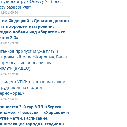
 пути на игру в Одессу. УПЛ нас
азу развернула»
08.2026, 09:54
тем Федецкий: «Динамо» должно
ть в хорошем настроении.
идаю победы над «Вересом» со
етом 2:0»
08.2026, 09:30
ганков пропустил уже пятый
нтрольный матч «Жироны», Ванат
ормил ассист и реализовал
нальти (ВИДЕО)
08.2026, 09:06
езидент УПЛ: «Направим наших
трудников на стадион
ерноморец»
08.2026, 08:42
чинается 2-й тур УПЛ. «Верес» —
инамо», «Полесье» — «Харьков» и
угие матчи. Расписание,
инимающие города и стадионы