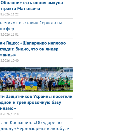
«Оболони» есть опция выкупа
нтракта Маткевича
08.2026, 11:22
тлетико» выставил Серлота на
ансфер
08.2026, 11:01
ан Гецко: «Шапаренко неплохо
глядит. Видно, что он лидер
манды»
08.2026, 10:40
ти Защитников Украины посетили
адион и тренировочную базу
инамо»
08.2026, 10:18
слан Костышин: «Об ударе по
адиону «Черноморец» в автобусе