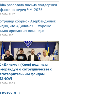
ФА разослала письма поддержки
фантино перед ЧМ-2026
08.2026, 21:17
с-тренер сборной Азербайджана:
идно, что «Динамо» — хорошо
алансированная команда»
08.2026, 20:51
 «Динамо» (Киев) подписал
морандум о сотрудничестве с
аготворительным фондом
TANOVI
08.2026, 20:25
е новости →