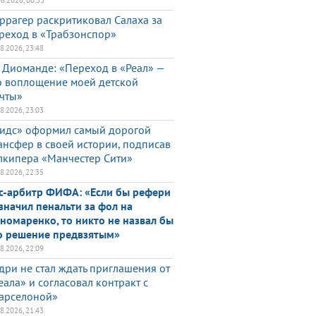
08.2026, 00:33
ррагер раскритиковал Салаха за
реход в «Трабзонспор»
08.2026, 23:48
 Диоманде: «Переход в «Реал» —
о воплощение моей детской
чты»
08.2026, 23:03
идс» оформил самый дорогой
ансфер в своей истории, подписав
лкипера «Манчестер Сити»
08.2026, 22:35
с-арбитр ФИФА: «Если бы рефери
значил пенальти за фол на
номаренко, то никто не назвал бы
о решение предвзятым»
08.2026, 22:09
дри не стал ждать приглашения от
еала» и согласовал контракт с
арселоной»
08.2026, 21:43