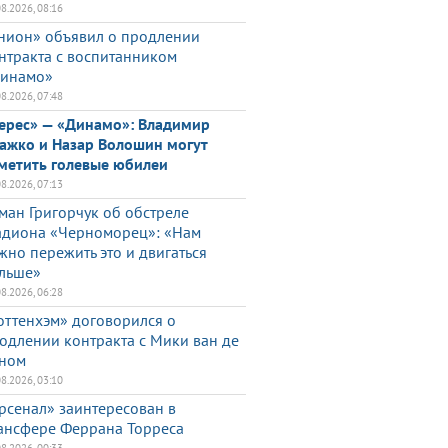
08.2026, 08:16
нион» объявил о продлении
нтракта с воспитанником
инамо»
08.2026, 07:48
ерес» — «Динамо»: Владимир
ажко и Назар Волошин могут
метить голевые юбилеи
08.2026, 07:13
ман Григорчук об обстреле
адиона «Черноморец»: «Нам
жно пережить это и двигаться
льше»
08.2026, 06:28
оттенхэм» договорился о
одлении контракта с Мики ван де
ном
08.2026, 03:10
рсенал» заинтересован в
ансфере Феррана Торреса