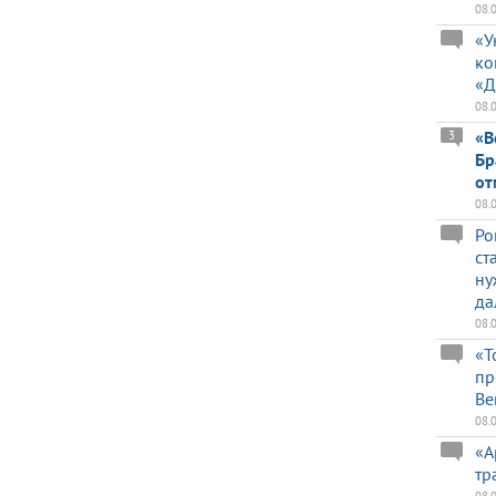
08.
«У
ко
«Д
08.
«В
3
Бр
от
08.
Ро
ст
ну
да
08.
«Т
пр
Ве
08.
«А
тр