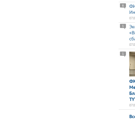
ФИ
6
Ин
07.
Эк
1
«В
сб
07.
1
ФК
Ме
Бл
TY
07.
Вс