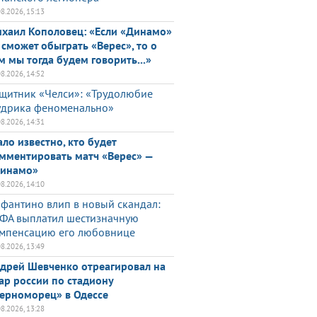
08.2026, 15:13
хаил Кополовец: «Если «Динамо»
 сможет обыграть «Верес», то о
м мы тогда будем говорить...»
08.2026, 14:52
щитник «Челси»: «Трудолюбие
дрика феноменально»
08.2026, 14:31
ало известно, кто будет
мментировать матч «Верес» —
инамо»
08.2026, 14:10
фантино влип в новый скандал:
ФА выплатил шестизначную
мпенсацию его любовнице
08.2026, 13:49
дрей Шевченко отреагировал на
ар россии по стадиону
ерноморец» в Одессе
08.2026, 13:28