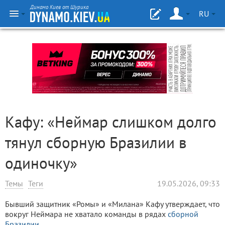
Динамо Киев от Шурика
RU
Кафу: «Неймар слишком долго
тянул сборную Бразилии в
одиночку»
Темы
Теги
19.05.2026, 09:33
Бывший защитник «Ромы» и «Милана» Кафу утверждает, что
вокруг Неймара не хватало команды в рядах
сборной
Бразилии
.