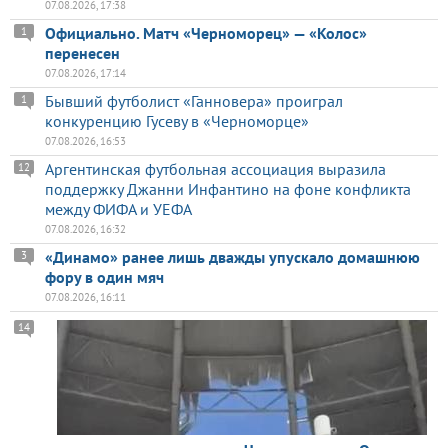
07.08.2026, 17:38
Официально. Матч «Черноморец» — «Колос»
1
перенесен
07.08.2026, 17:14
Бывший футболист «Ганновера» проиграл
1
конкуренцию Гусеву в «Черноморце»
07.08.2026, 16:53
Аргентинская футбольная ассоциация выразила
12
поддержку Джанни Инфантино на фоне конфликта
между ФИФА и УЕФА
07.08.2026, 16:32
«Динамо» ранее лишь дважды упускало домашнюю
3
фору в один мяч
07.08.2026, 16:11
14