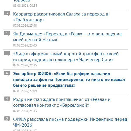
08.08.2026, 00:33
Каррагер раскритиковал Салаха за переход в
3
«Трабзонспор»
07.08.2026, 23:48
Ян Диоманде: «Переход в «Реал» — это воплощение
1
моей детской мечты»
07.08.2026, 23:03
«Лидс» оформил самый дорогой трансфер в своей
истории, подписав голкипера «Манчестер Сити»
07.08.2026, 22:35
Экс-арбитр ФИФА: «Если бы рефери назначил
6
пенальти за фол на Пономаренко, то никто не назвал
бы его решение предвзятым»
07.08.2026, 22:09
Родри не стал ждать приглашения от «Реала» и
4
согласовал контракт с «Барселоной»
07.08.2026, 21:43
ФИФА разослала письма поддержки Инфантино перед
3
ЧМ-2026
07.08.2026, 21:17