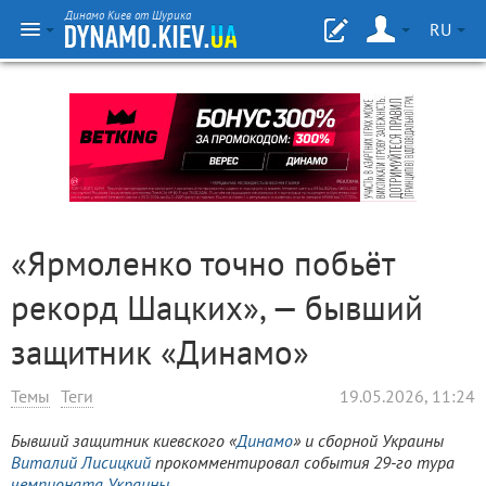
Динамо Киев от Шурика
RU
«Ярмоленко точно побьёт
рекорд Шацких», — бывший
защитник «Динамо»
Темы
Теги
19.05.2026, 11:24
Бывший защитник киевского «
Динамо
» и сборной Украины
Виталий Лисицкий
прокомментировал события 29-го тура
чемпионата Украины
.