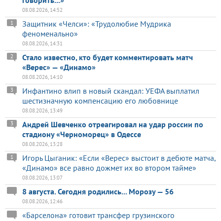
08.08.2026, 14:52
Защитник «Челси»: «Трудолюбие Мудрика
1
феноменально»
08.08.2026, 14:31
Стало известно, кто будет комментировать матч
2
«Верес» — «Динамо»
08.08.2026, 14:10
Инфантино влип в новый скандал: УЕФА выплатил
3
шестизначную компенсацию его любовнице
08.08.2026, 13:49
Андрей Шевченко отреагировал на удар россии по
3
стадиону «Черноморец» в Одессе
08.08.2026, 13:28
Игорь Цыганик: «Если «Верес» выстоит в дебюте матча,
1
«Динамо» все равно дожмет их во втором тайме»
08.08.2026, 13:07
8 августа. Сегодня родились... Морозу — 56
08.08.2026, 12:46
«Барселона» готовит трансфер грузинского