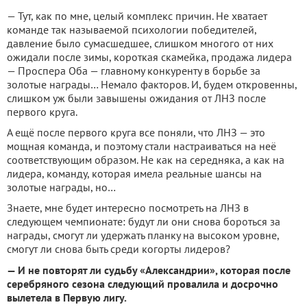
— Тут, как по мне, целый комплекс причин. Не хватает
команде так называемой психологии победителей,
давление было сумасшедшее, слишком многого от них
ожидали после зимы, короткая скамейка, продажа лидера
— Проспера Оба — главному конкуренту в борьбе за
золотые награды… Немало факторов. И, будем откровенны,
слишком уж были завышены ожидания от ЛНЗ после
первого круга.
А ещё после первого круга все поняли, что ЛНЗ — это
мощная команда, и поэтому стали настраиваться на неё
соответствующим образом. Не как на середняка, а как на
лидера, команду, которая имела реальные шансы на
золотые награды, но…
Знаете, мне будет интересно посмотреть на ЛНЗ в
следующем чемпионате: будут ли они снова бороться за
награды, смогут ли удержать планку на высоком уровне,
смогут ли снова быть среди когорты лидеров?
— И не повторят ли судьбу «Александрии», которая после
серебряного сезона следующий провалила и досрочно
вылетела в Первую лигу.