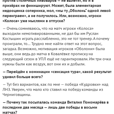
против столичных пивоваров — не вылетят, но и в
призёрах не финишируют. Может, была элементарная
недооценка соперника, мол, «мы ту „Оболонь“ одной левой
переиграем», а не получилось. Или, возможно, игроки
«Колоса» уже мыслями в отпуске?
— Очень сомневаюсь, что на матч игроки «Колоса»
выходили немотивированными, не дал бы им Руслан
Костышин играть расслабленно, это не тот тренер. А почему
проиграли, то… Трудно мне найти ответ на этот вопрос,
загадка. Возможно, мотивация игроков «Оболони» была
выше, они ведь до матча в Ковалёвке прописку на
следующий сезон в УПЛ ещё не гарантировали. Им три очка
нужны были как воздух, вот они их и добыли.
— Перейдём к номинации «сенсация тура», какой результат
удивил больше всего?
— Тут без вариантов, как по мне — победа «Кудровки» над
ЛНЗ. Уверен, что мало кто ставил на победу команды из
Черниговщины.
— Почему так посыпалась команда Виталия Пономарёва в
последние два месяца — лишь две победы в восьми
матчах?