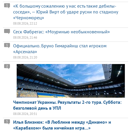
«К большому сожалению у нас есть такие дебилы-
1
соседи», — Юрий Вирт об ударе русни по стадиону
«Черноморец»
08.08.2026, 22:12
Сеск Фабрегас: «Моуринью необыкновенный»
08.08.2026, 21:46
Официально. Бруно Гимарайнш стал игроком
1
«Арсенала»
08.08.2026, 21:20
2
Чемпионат Украины. Результаты 2-го тура. Суббота:
безголевой день в УПЛ
08.08.2026, 20:51
Илья Близнюк: «В Люблине между «Динамо» и
5
«Карабахом» была ничейная игра…»