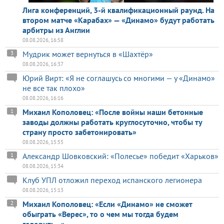
Лига конференций, 3-й квалификационный раунд. На
втором матче «Карабах» — «Динамо» будут работать
арбитры из Англии
08.08.2026, 16:58
Мудрик может вернуться в «Шахтёр»
3
08.08.2026, 16:37
Юрий Вирт: «Я не соглашусь со многими — у «Динамо»
не все так плохо»
08.08.2026, 16:16
Михаил Кополовец: «После войны наши бетонные
1
заводы должны работать круглосуточно, чтобы ту
страну просто забетонировать»
08.08.2026, 15:55
Александр Шовковский: «Полесье» победит «Харьков»
1
08.08.2026, 15:34
Клуб УПЛ отложил переход испанского легионера
08.08.2026, 15:13
Михаил Кополовец: «Если «Динамо» не сможет
2
обыграть «Верес», то о чем мы тогда будем
говорить...»