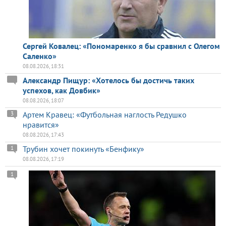
Сергей Ковалец: «Пономаренко я бы сравнил с Олегом
Саленко»
08.08.2026, 18:31
Александр Пищур: «Хотелось бы достичь таких
успехов, как Довбик»
08.08.2026, 18:07
Артем Кравец: «Футбольная наглость Редушко
3
нравится»
08.08.2026, 17:43
Трубин хочет покинуть «Бенфику»
1
08.08.2026, 17:19
1