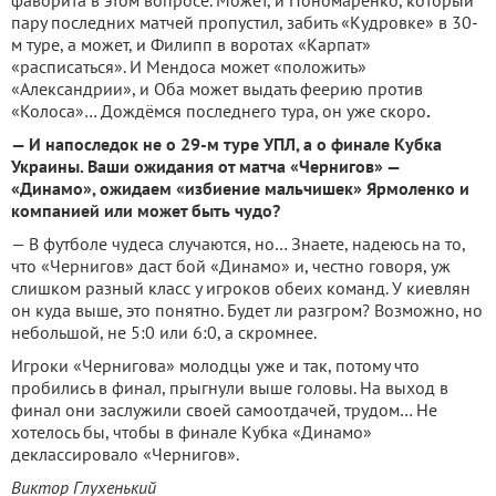
пару последних матчей пропустил, забить «Кудровке» в 30-
м туре, а может, и Филипп в воротах «Карпат»
«расписаться». И Мендоса может «положить»
«Александрии», и Оба может выдать феерию против
«Колоса»… Дождёмся последнего тура, он уже скоро
.
— И напоследок не о 29-м туре УПЛ, а о финале Кубка
Украины. Ваши ожидания от матча «Чернигов» —
«Динамо», ожидаем «избиение мальчишек» Ярмоленко и
компанией или может быть чудо?
— В футболе чудеса случаются, но… Знаете, надеюсь на то,
что «Чернигов» даст бой «Динамо» и, честно говоря, уж
слишком разный класс у игроков обеих команд. У киевлян
он куда выше, это понятно. Будет ли разгром? Возможно, но
небольшой, не 5:0 или 6:0, а скромнее.
Игроки «Чернигова» молодцы уже и так, потому что
пробились в финал, прыгнули выше головы. На выход в
финал они заслужили своей самоотдачей, трудом… Не
хотелось бы, чтобы в финале Кубка «Динамо»
деклассировало «Чернигов».
Виктор Глухенький