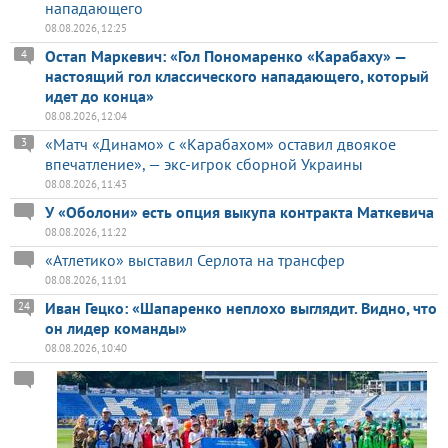
нападающего
08.08.2026, 12:25
Остап Маркевич: «Гол Пономаренко «Карабаху» —
4
настоящий гол классического нападающего, который
идет до конца»
08.08.2026, 12:04
«Матч «Динамо» с «Карабахом» оставил двоякое
3
впечатление», — экс-игрок сборной Украины
08.08.2026, 11:43
У «Оболони» есть опция выкупа контракта Маткевича
08.08.2026, 11:22
«Атлетико» выставил Серлота на трансфер
08.08.2026, 11:01
Иван Гецко: «Шапаренко неплохо выглядит. Видно, что
24
он лидер команды»
08.08.2026, 10:40