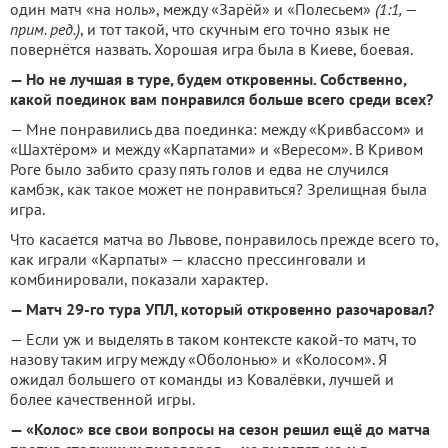
один матч «на ноль», между «Зарёй» и «Полесьем»
(1:1, —
прим. ред.)
, и тот такой, что скучным его точно язык не
повернётся назвать. Хорошая игра была в Киеве, боевая.
— Но не лучшая в туре, будем откровенны. Собственно,
какой поединок вам понравился больше всего среди всех?
— Мне понравились два поединка: между «Кривбассом» и
«Шахтёром» и между «Карпатами» и «Вересом». В Кривом
Роге было забито сразу пять голов и едва не случился
камбэк, как такое может не понравиться? Зрелищная была
игра.
Что касается матча во Львове, понравилось прежде всего то,
как играли «Карпаты» — классно прессинговали и
комбинировали, показали характер.
— Матч 29-го тура УПЛ, который откровенно разочаровал?
— Если уж и выделять в таком контексте какой-то матч, то
назову таким игру между «Оболонью» и «Колосом». Я
ожидал большего от команды из Ковалёвки, лучшей и
более качественной игры.
— «Колос» все свои вопросы на сезон решил ещё до матча