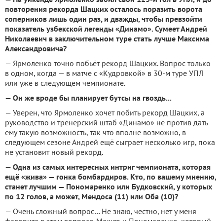
повторения рекорда Шацких осталось поразить ворота
соперников лишь один раз, и дважды, чтобы превзойти
показатель узбекской легенды «Динамо». Сумеет Андрей
Николаевич в заключительном туре стать лучше Максима
Александровича?
— Ярмоленко точно побьёт рекорд Шацких. Вопрос только
в одном, когда — в матче с «Кудровкой» в 30-м туре УПЛ
или уже в следующем чемпионате.
— Он же вроде бы планирует бутсы на гвоздь...
— Уверен, что Ярмоленко хочет побить рекорд Шацких, а
руководство и тренерский штаб «Динамо» не против дать
ему такую возможность, так что вполне возможно, в
следующем сезоне Андрей ещё сыграет несколько игр, пока
не установит новый рекорд.
— Одна из самых интересных интриг чемпионата, которая
ещё «жива» — гонка бомбардиров. Кто, по вашему мнению,
станет лучшим — Пономаренко или Будковский, у которых
по 12 голов, а может, Мендоса (11) или Оба (10)?
— Очень сложный вопрос… Не знаю, честно, нет у меня
фаворита в этом вопросе. Может, и Пономаренко, который