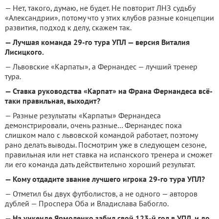
— Нет, такого, думаю, не будет. Не повторит ЛНЗ судьбу
«Александрии», потому что у этих клубов разные концепции
развития, подход к делу, скажем так.
— Лучшая команда 29-го тура УПЛ — версия Виталия
Лисицкого.
— Львовские «Карпаты», а Фернандес — лучший тренер
тура.
— Ставка руководства «Карпат» на Франа Фернандеса всё-
таки правильная, выходит?
— Разные результаты «Карпаты» Фернандеса
демонстрировали, очень разные… Фернандес пока
слишком мало с львовской командой работает, поэтому
рано делать выводы. Посмотрим уже в следующем сезоне,
правильная или нет ставка на испанского тренера и сможет
ли его команда дать действительно хороший результат.
— Кому отдадите звание лучшего игрока 29-го тура УПЛ?
— Отметил бы двух футболистов, а не одного — авторов
дублей — Проспера Оба и Владислава Бабогло.
— На уикенде Ярмоленко забил свой 123-й гол в УПЛ, и до