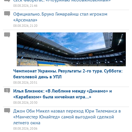
08.08.2026, 21:46
Официально. Бруно Гимарайнш стал игроком
«Арсенала»
08.08.2026, 21:20
Чемпионат Украины. Результаты 2-го тура. Суббота:
безголевой день в УПЛ
08.08.2026, 20:51
Илья Близнюк: «В Люблине между «Динамо» и
1
«Карабахом» была ничейная игра…»
08.08.2026, 20:30
Джон Оби Микел назвал переход Юри Тилеманса в
«Манчестер Юнайтед» самой выгодной сделкой
летнего окна
08.08.2026, 20:06