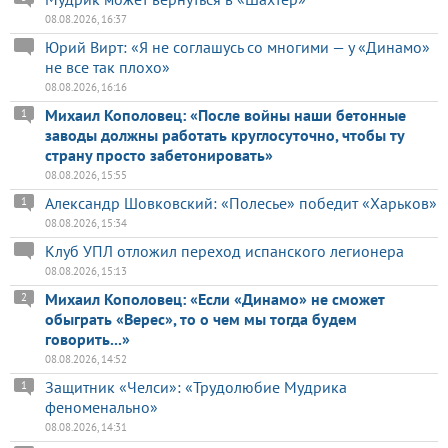
08.08.2026, 16:37
Юрий Вирт: «Я не соглашусь со многими — у «Динамо»
не все так плохо»
08.08.2026, 16:16
Михаил Кополовец: «После войны наши бетонные
1
заводы должны работать круглосуточно, чтобы ту
страну просто забетонировать»
08.08.2026, 15:55
Александр Шовковский: «Полесье» победит «Харьков»
1
08.08.2026, 15:34
Клуб УПЛ отложил переход испанского легионера
08.08.2026, 15:13
Михаил Кополовец: «Если «Динамо» не сможет
2
обыграть «Верес», то о чем мы тогда будем
говорить...»
08.08.2026, 14:52
Защитник «Челси»: «Трудолюбие Мудрика
1
феноменально»
08.08.2026, 14:31