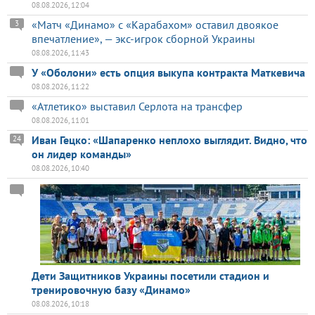
08.08.2026, 12:04
«Матч «Динамо» с «Карабахом» оставил двоякое
3
впечатление», — экс-игрок сборной Украины
08.08.2026, 11:43
У «Оболони» есть опция выкупа контракта Маткевича
08.08.2026, 11:22
«Атлетико» выставил Серлота на трансфер
08.08.2026, 11:01
Иван Гецко: «Шапаренко неплохо выглядит. Видно, что
24
он лидер команды»
08.08.2026, 10:40
Дети Защитников Украины посетили стадион и
тренировочную базу «Динамо»
08.08.2026, 10:18