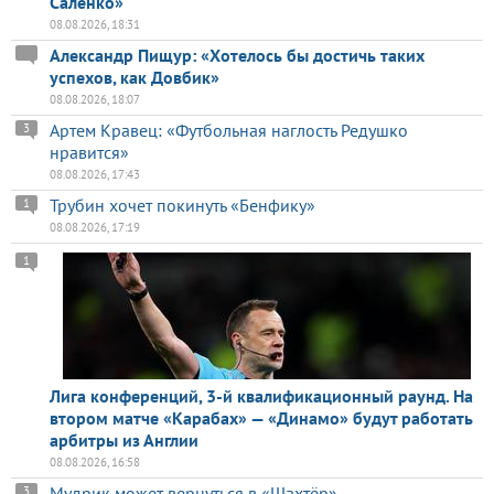
Саленко»
08.08.2026, 18:31
Александр Пищур: «Хотелось бы достичь таких
успехов, как Довбик»
08.08.2026, 18:07
Артем Кравец: «Футбольная наглость Редушко
3
нравится»
08.08.2026, 17:43
Трубин хочет покинуть «Бенфику»
1
08.08.2026, 17:19
1
Лига конференций, 3-й квалификационный раунд. На
втором матче «Карабах» — «Динамо» будут работать
арбитры из Англии
08.08.2026, 16:58
Мудрик может вернуться в «Шахтёр»
3