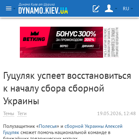
Динамо Киев от Шурика
RU
Гуцуляк успеет восстановиться
к началу сбора сборной
Украины
Темы
Теги
19.05.2026, 12:48
Полузащитник «
Полесья
» и
сборной Украины
Алексей
Гуцуляк
сможет помочь национальной команде в
ближайших товарищеских матчах.