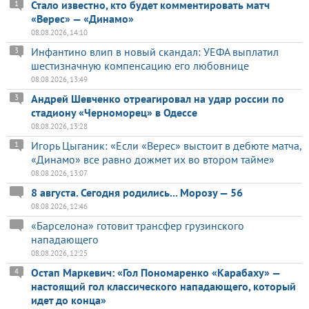
Стало известно, кто будет комментировать матч
1
«Верес» — «Динамо»
08.08.2026, 14:10
Инфантино влип в новый скандал: УЕФА выплатил
3
шестизначную компенсацию его любовнице
08.08.2026, 13:49
Андрей Шевченко отреагировал на удар россии по
3
стадиону «Черноморец» в Одессе
08.08.2026, 13:28
Игорь Цыганик: «Если «Верес» выстоит в дебюте матча,
1
«Динамо» все равно дожмет их во втором тайме»
08.08.2026, 13:07
8 августа. Сегодня родились... Морозу — 56
08.08.2026, 12:46
«Барселона» готовит трансфер грузинского
нападающего
08.08.2026, 12:25
Остап Маркевич: «Гол Пономаренко «Карабаху» —
4
настоящий гол классического нападающего, который
идет до конца»