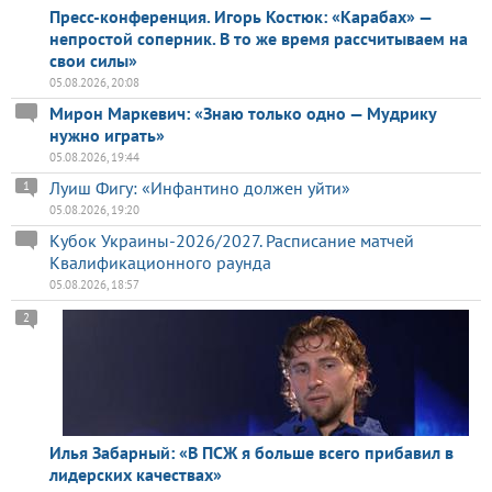
Пресс-конференция. Игорь Костюк: «Карабах» —
непростой соперник. В то же время рассчитываем на
свои силы»
05.08.2026, 20:08
Мирон Маркевич: «Знаю только одно — Мудрику
нужно играть»
05.08.2026, 19:44
Луиш Фигу: «Инфантино должен уйти»
1
05.08.2026, 19:20
Кубок Украины-2026/2027. Расписание матчей
Квалификационного раунда
05.08.2026, 18:57
2
Илья Забарный: «В ПСЖ я больше всего прибавил в
лидерских качествах»