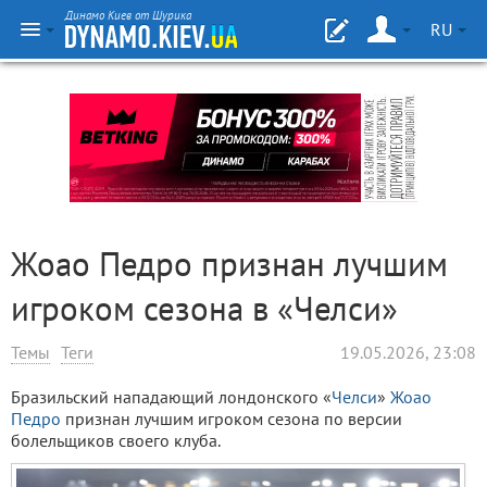
Динамо Киев от Шурика
RU
Жоао Педро признан лучшим
игроком сезона в «Челси»
Темы
Теги
19.05.2026, 23:08
Бразильский нападающий лондонского «
Челси
»
Жоао
Педро
признан лучшим игроком сезона по версии
болельщиков своего клуба.