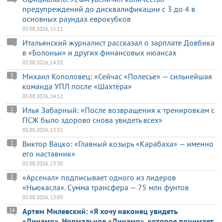
предупреждений до дисквалификации с 3 до 4 в
основных раундах еврокубков
05.08.2026, 15:11
Итальянский журналист рассказал о зарплате Довбика
в «Болоньи» и других финансовых нюансах
05.08.2026, 14:33
Михаил Кополовец: «Сейчас «Полесье» — сильнейшая
5
команда УПЛ после «Шахтёра»
05.08.2026, 14:12
Илья Забарный: «После возвращения к тренировкам с
1
ПСЖ было здорово снова увидеть всех»
05.08.2026, 13:51
Виктор Вацко: «Главный козырь «Карабаха» — именно
1
его наставник»
05.08.2026, 13:30
«Арсенал» подписывает одного из лидеров
2
«Ньюкасла». Сумма трансфера — 75 млн фунтов
05.08.2026, 13:09
Артем Милевский: «Я хочу наконец увидеть
14
«Динамо». Нормальное «Динамо», которое понимает,