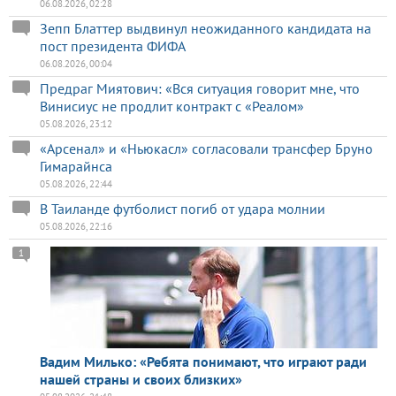
06.08.2026, 02:28
Зепп Блаттер выдвинул неожиданного кандидата на
пост президента ФИФА
06.08.2026, 00:04
Предраг Миятович: «Вся ситуация говорит мне, что
Винисиус не продлит контракт с «Реалом»
05.08.2026, 23:12
«Арсенал» и «Ньюкасл» согласовали трансфер Бруно
Гимарайнса
05.08.2026, 22:44
В Таиланде футболист погиб от удара молнии
05.08.2026, 22:16
1
Вадим Милько: «Ребята понимают, что играют ради
нашей страны и своих близких»