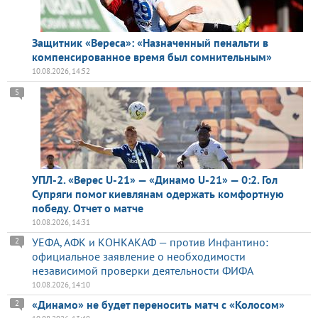
Защитник «Вереса»: «Назначенный пенальти в
компенсированное время был сомнительным»
10.08.2026, 14:52
5
УПЛ-2. «Верес U-21» — «Динамо U-21» — 0:2. Гол
Супряги помог киевлянам одержать комфортную
победу. Отчет о матче
10.08.2026, 14:31
УЕФА, АФК и КОНКАКАФ — против Инфантино:
2
официальное заявление о необходимости
независимой проверки деятельности ФИФА
10.08.2026, 14:10
«Динамо» не будет переносить матч с «Колосом»
2