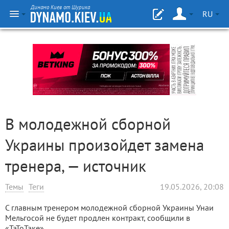
Динамо Киев от Шурика
RU
В молодежной сборной
Украины произойдет замена
тренера, — источник
Темы
Теги
19.05.2026, 20:08
С главным тренером молодежной сборной Украины Унаи
Мельгосой не будет продлен контракт, сообщили в
«ТаТоТаке».