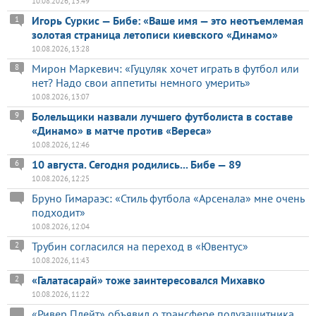
10.08.2026, 13:49
Игорь Суркис — Бибе: «Ваше имя — это неотъемлемая
1
золотая страница летописи киевского «Динамо»
10.08.2026, 13:28
Мирон Маркевич: «Гуцуляк хочет играть в футбол или
8
нет? Надо свои аппетиты немного умерить»
10.08.2026, 13:07
Болельщики назвали лучшего футболиста в составе
9
«Динамо» в матче против «Вереса»
10.08.2026, 12:46
10 августа. Сегодня родились... Бибе — 89
6
10.08.2026, 12:25
Бруно Гимараэс: «Стиль футбола «Арсенала» мне очень
подходит»
10.08.2026, 12:04
Трубин согласился на переход в «Ювентус»
2
10.08.2026, 11:43
«Галатасарай» тоже заинтересовался Михавко
2
10.08.2026, 11:22
«Ривер Плейт» объявил о трансфере полузащитника