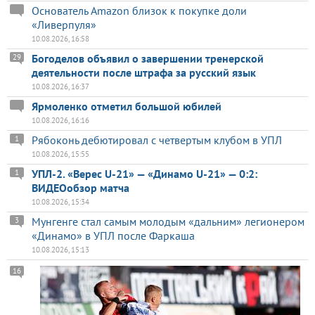
Основатель Amazon близок к покупке доли
«Ливерпуля»
10.08.2026, 16:58
Богоделов объявил о завершении тренерской
29
деятельности после штрафа за русский язык
10.08.2026, 16:37
Ярмоленко отметил большой юбилей
10.08.2026, 16:16
Рябоконь дебютировал с четвертым клубом в УПЛ
1
10.08.2026, 15:55
УПЛ-2. «Верес U-21» — «Динамо U-21» — 0:2:
1
ВИДЕОобзор матча
10.08.2026, 15:34
Мунгенге стал самым молодым «дальним» легионером
3
«Динамо» в УПЛ после Фаркаша
10.08.2026, 15:13
16