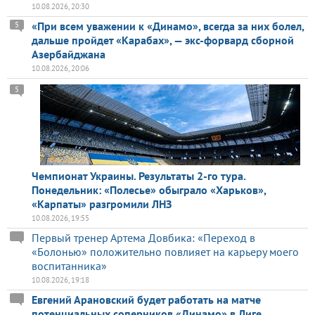
10.08.2026, 20:30
«При всем уважении к «Динамо», всегда за них болел,
5
дальше пройдет «Карабах», — экс-форвард сборной
Азербайджана
10.08.2026, 20:06
5
Чемпионат Украины. Результаты 2-го тура.
Понедельник: «Полесье» обыграло «Харьков»,
«Карпаты» разгромили ЛНЗ
10.08.2026, 19:55
Первый тренер Артема Довбика: «Переход в
«Болонью» положительно повлияет на карьеру моего
воспитанника»
10.08.2026, 19:18
Евгений Арановский будет работать на матче
потенциальных соперников «Динамо» в Лиге