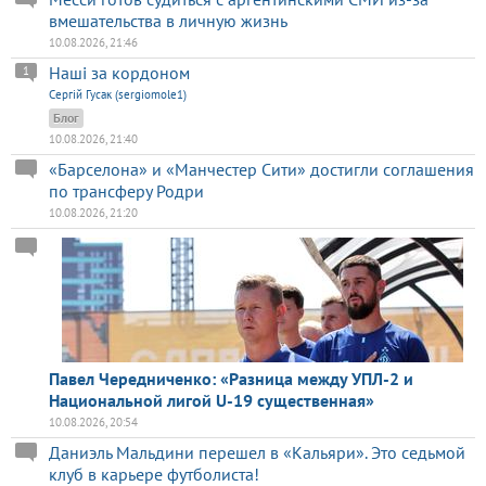
вмешательства в личную жизнь
10.08.2026, 21:46
Наші за кордоном
1
Сергій Гусак (sergiomole1)
Блог
10.08.2026, 21:40
«Барселона» и «Манчестер Сити» достигли соглашения
по трансферу Родри
10.08.2026, 21:20
Павел Чередниченко: «Разница между УПЛ-2 и
Национальной лигой U-19 существенная»
10.08.2026, 20:54
Даниэль Мальдини перешел в «Кальяри». Это седьмой
клуб в карьере футболиста!