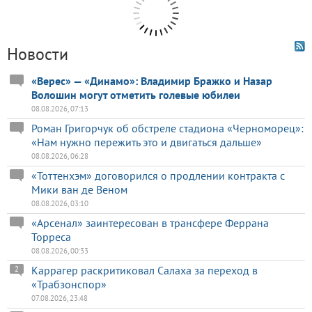
Новости
«Верес» — «Динамо»: Владимир Бражко и Назар
Волошин могут отметить голевые юбилеи
08.08.2026, 07:13
Роман Григорчук об обстреле стадиона «Черноморец»:
«Нам нужно пережить это и двигаться дальше»
08.08.2026, 06:28
«Тоттенхэм» договорился о продлении контракта с
Мики ван де Веном
08.08.2026, 03:10
«Арсенал» заинтересован в трансфере Феррана
Торреса
08.08.2026, 00:33
Каррагер раскритиковал Салаха за переход в
2
«Трабзонспор»
07.08.2026, 23:48