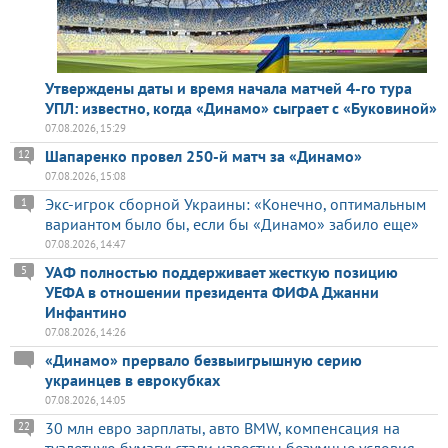
Утверждены даты и время начала матчей 4-го тура
УПЛ: известно, когда «Динамо» сыграет с «Буковиной»
07.08.2026, 15:29
Шапаренко провел 250-й матч за «Динамо»
12
07.08.2026, 15:08
Экс-игрок сборной Украины: «Конечно, оптимальным
1
вариантом было бы, если бы «Динамо» забило еще»
07.08.2026, 14:47
УАФ полностью поддерживает жесткую позицию
5
УЕФА в отношении президента ФИФА Джанни
Инфантино
07.08.2026, 14:26
«Динамо» прервало безвыигрышную серию
украинцев в еврокубках
07.08.2026, 14:05
30 млн евро зарплаты, авто BMW, компенсация на
22