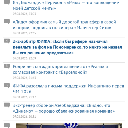
Ян Диоманде: «Переход в «Реал» — это воплощение
моей детской мечты»
07.08.2026, 23:03
«Лидс» оформил самый дорогой трансфер в своей
истории, подписав голкипера «Манчестер Сити»
07.08.2026, 22:35
Экс-арбитр ФИФА: «Если бы рефери назначил
4
пенальти за фол на Пономаренко, то никто не назвал
бы его решение предвзятым»
07.08.2026, 22:09
Родри не стал ждать приглашения от «Реала» и
3
согласовал контракт с «Барселоной»
07.08.2026, 21:43
ФИФА разослала письма поддержки Инфантино перед
3
ЧМ-2026
07.08.2026, 21:17
Экс-тренер сборной Азербайджана: «Видно, что
«Динамо» — хорошо сбалансированная команда»
07.08.2026, 20:51