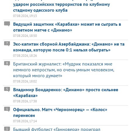
ударом российских террористов по клубному
стадиону одесского клуба
07.08.2026, 19:13
Ведущий защитник «Карабаха» может не сыграть в
ответном матче с «Динамо»
07.08.2026, 18:50
Экс-капитан сборной Азербайджана: «Динамо» не та
7
команда, которую после 0:1 нельзя обыграть»
07.08.2026, 18:26
Британский журналист: «Мудрик показался мне
8
немного непростым, но очень умным человеком,
который много думает»
07.08.2026, 18:02
Владимир Бондаренко: «Динамо» просто сильнее
5
«Карабаха»
07.08.2026, 17:38
Официально. Матч «Черноморец» — «Колос»
1
перенесен
07.08.2026, 17:14
Бывший футболист «Ганновера» проиграл
1