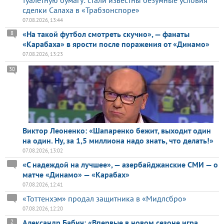
туалетную бумагу: стали известны безумные условия
сделки Салаха в «Трабзонспоре»
07.08.2026, 13:44
«На такой футбол смотреть скучно», — фанаты
8
«Карабаха» в ярости после поражения от «Динамо»
07.08.2026, 13:23
30
Виктор Леоненко: «Шапаренко бежит, выходит один
на один. Ну, за 1,5 миллиона надо знать, что делать!»
07.08.2026, 13:02
«С надеждой на лучшее», — азербайджанские СМИ — о
матче «Динамо» — «Карабах»
07.08.2026, 12:41
«Тоттенхэм» продал защитника в «Мидлсбро»
07.08.2026, 12:20
Александр Бабич: «Впервые в новом сезоне игра
2