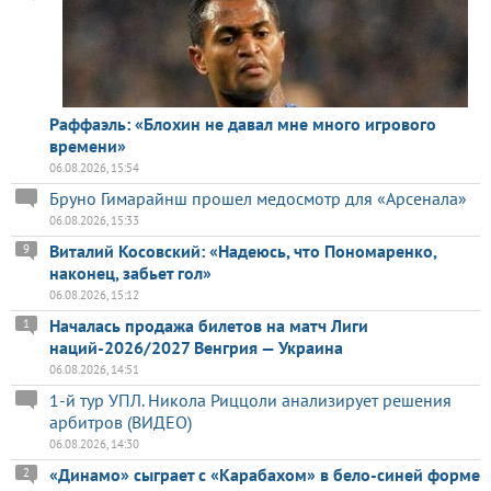
Раффаэль: «Блохин не давал мне много игрового
времени»
06.08.2026, 15:54
Бруно Гимарайнш прошел медосмотр для «Арсенала»
06.08.2026, 15:33
Виталий Косовский: «Надеюсь, что Пономаренко,
9
наконец, забьет гол»
06.08.2026, 15:12
Началась продажа билетов на матч Лиги
1
наций-2026/2027 Венгрия — Украина
06.08.2026, 14:51
1-й тур УПЛ. Никола Риццоли анализирует решения
арбитров (ВИДЕО)
06.08.2026, 14:30
«Динамо» сыграет с «Карабахом» в бело-синей форме
2