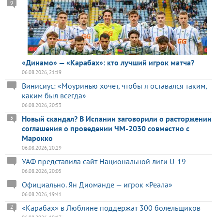
9
«Динамо» — «Карабах»: кто лучший игрок матча?
06.08.2026, 21:19
Винисиус: «Моуринью хочет, чтобы я оставался таким,
каким был всегда»
06.08.2026, 20:53
Новый скандал? В Испании заговорили о расторжении
3
соглашения о проведении ЧМ-2030 совместно с
Марокко
06.08.2026, 20:29
УАФ представила сайт Национальной лиги U-19
06.08.2026, 20:05
Официально. Ян Диоманде — игрок «Реала»
06.08.2026, 19:41
«Карабах» в Люблине поддержат 300 болельщиков
2