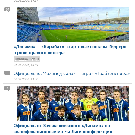
06.08.2026, 19:17
30
«Динамо» — «Карабах»: стартовые составы. Герреро —
в роли правого вингера
Dynamo.kiev.ua
06.08.2026, 18:49
Официально. Мохамед Салах — игрок «Трабзонспора»
06.08.2026, 18:30
3
Официально. Заявка киевского «Динамо» на
квалификационные матчи Лиги конференций