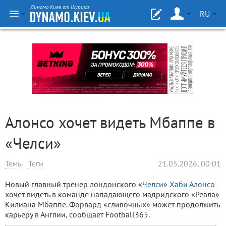
Динамо Киев от Шурика
RU
Алонсо хочет видеть Мбаппе в
«Челси»
Темы
Теги
21.05.2026, 00:01
Новый главный тренер лондонского «
Челси
»
Хаби Алонсо
хочет видеть в команде нападающего мадридского «Реала»
Килиана Мбаппе. Форвард «сливочных» может продолжить
карьеру в Англии, сообщает Football365.