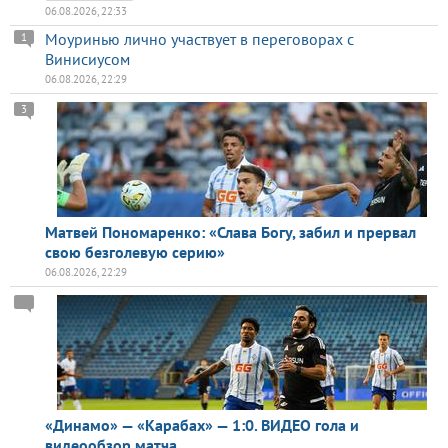
06.08.2026, 22:33
Моуринью лично участвует в переговорах с
1
Винисиусом
06.08.2026, 22:29
3
Матвей Пономаренко: «Слава Богу, забил и прервал
свою безголевую серию»
06.08.2026, 22:29
«Динамо» — «Карабах» — 1:0. ВИДЕО гола и
видеообзор матча