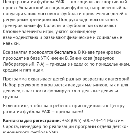
Центр развития футбола УАФ — это социально-спортивный
проект Украинской ассоциации футбола, направленный на
популяризацию массового футбола и привлечение детей к
регулярным тренировкам. Под руководством опытных
тренеров юные футболисты и футболистки осваивают
базовые элементы игры, учатся командному
взаимодействию и развивают физические и социальные
навыки.
Все занятия проводятся
бесплатно
. В Киеве тренировки
проходят на базе УТК имени В. Банникова (переулок
Лабораторный, 7-А) — трижды в неделю: по понедельникам,
средам и пятницам.
Программа охватывает детей разных возрастных категорий.
Набор регулярно открывается как для мальчиков, так и для
девочек, в частности формируются отдельные девичьи
группы.
Если хотите, чтобы ваш ребенок присоединился к Центру
развития футбола УАФ — приглашаем!
Контакты для регистрации:
+38 (095) 300−74−14 Максим
Сирота, менеджер по реализации программ отдела детско-
юношеского футбола УАФ.