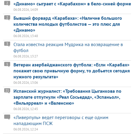
«Динамо» сыграет с «Карабахом» в бело-синей форме
2
06.08.2026, 14:09
Бывший форвард «Карабаха»: «Наличие большого
2
количества молодых футболистов — это плюс для
«Динамо»
06.08.2026, 13:48
Стала известна реакция Мудрика на возвращение в
3
футбол
06.08.2026, 13:27
Ветеран азербайджанского футбола: «Если «Карабах»
1
покажет свою привычную форму, то добьется сегодня
нужного результата»
06.08.2026, 13:06
Испанский журналист: «Требования Цыганкова по
21
зарплате отпугнули «Реал Сосьедад», «Эспаньол»,
«Вильярреал» и «Валенсию»
06.08.2026, 12:45
«Ливерпуль» ведет переговоры с еще одним
нападающим ПСЖ
06.08.2026, 12:24