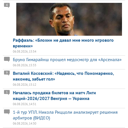
4
Раффаэль: «Блохин не давал мне много игрового
времени»
06.08.2026, 15:54
Бруно Гимарайнш прошел медосмотр для «Арсенала»
06.08.2026, 15:33
Виталий Косовский: «Надеюсь, что Пономаренко,
9
наконец, забьет гол»
06.08.2026, 15:12
Началась продажа билетов на матч Лиги
1
наций-2026/2027 Венгрия — Украина
06.08.2026, 14:51
1-й тур УПЛ. Никола Риццоли анализирует решения
арбитров (ВИДЕО)
06.08.2026, 14:30