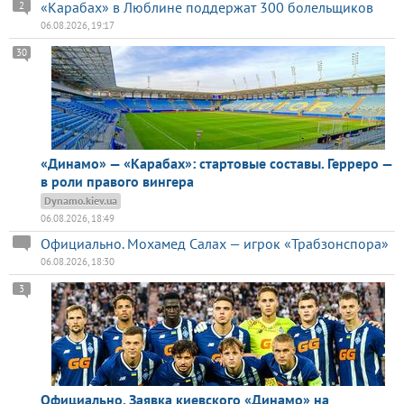
«Карабах» в Люблине поддержат 300 болельщиков
2
06.08.2026, 19:17
30
«Динамо» — «Карабах»: стартовые составы. Герреро —
в роли правого вингера
Dynamo.kiev.ua
06.08.2026, 18:49
Официально. Мохамед Салах — игрок «Трабзонспора»
06.08.2026, 18:30
3
Официально. Заявка киевского «Динамо» на