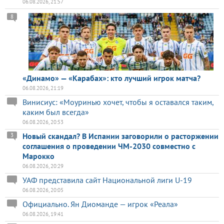
06.08.2026, 21:57
8
«Динамо» — «Карабах»: кто лучший игрок матча?
06.08.2026, 21:19
Винисиус: «Моуринью хочет, чтобы я оставался таким,
каким был всегда»
06.08.2026, 20:53
Новый скандал? В Испании заговорили о расторжении
3
соглашения о проведении ЧМ-2030 совместно с
Марокко
06.08.2026, 20:29
УАФ представила сайт Национальной лиги U-19
06.08.2026, 20:05
Официально. Ян Диоманде — игрок «Реала»
06.08.2026, 19:41