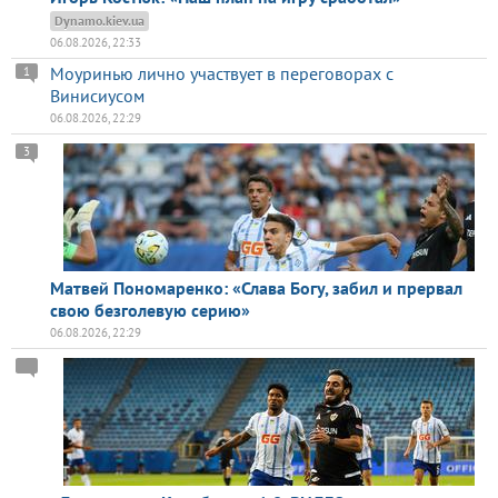
Dynamo.kiev.ua
06.08.2026, 22:33
Моуринью лично участвует в переговорах с
1
Винисиусом
06.08.2026, 22:29
3
Матвей Пономаренко: «Слава Богу, забил и прервал
свою безголевую серию»
06.08.2026, 22:29